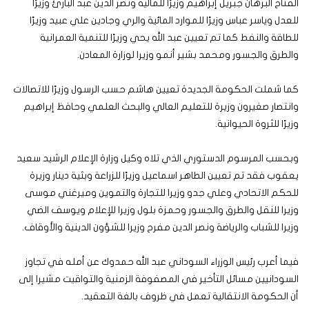
الفتاح البرهان جبريل إبراهيم وزيرًا للمالية ونصر الدين عبد البارئ وزيرًا
للعدل وياسر عباس وزيرًا للموارد المائية والري وجادين علي عبيد وزيرًا
للطاقة والنفط كما تم تعيين عبد الله يحي وزيرًا للتنمية العمرانية
والطرق والجسور ومحمد بشير أنمو وزيرا لوزارة المعادن.
كما شملت الحكومة الجديدة تعيين هاشم حسب الرسول وزيرًا للاتصالات
وانتصار صغيرون وزيرة للتعليم العالي والبحث العلمي وحافظ إبراهيم
وزيرًا للثروة الحيوانية.
وبحسب المرسوم الدستوري الذي تلاه وكيل وزارة الإعلام الرشيد سعيد
يعقوب فقد تم تعيين الطاهر اسماعيل وزيرًا للزراعة وبثية دينار وزيرة
للحكم الاتحادي وعلي جدو وزيرا للتجارة والتموين وميرغني موسى
وزيرا للنقل والطرق والجسور وحمزة بلول وزيرا للإعلام ويوسف الضي
وزيرا للشباب والرياضة ونصر الدين مفرح وزيرا للشؤون الدينية والأوقاف.
فيما أعرب رئيس الوزراء السوداني عبد الله حمدوك عن أمله في تجاوز
السودانيين مسائل التأخير في المصفوفة الزمنية والتواقيت مشيرا إلى
أن الحكومة الانتقالية تعمل في ظروف بالغة التعقيد.