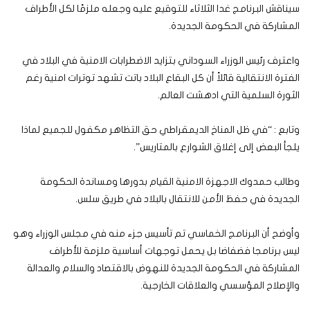
سيناقش البرنامج غدا الثلاثاء للتوقيع عليه وجعله ملزمًا لكل الأطراف
المشاركة في الحكومة الجديدة.
واعترف رئيس الوزراء السوداني بتزايد الاضطرابات الامنية في البلاد في
الفترة الانتقالية قائلاً أن كل البقاع البلاد باتت تشهد توترات امنية رغم
الثورة السلمية التي ادهشت العالم.
وتابع : “في ظل المناخ الديمقراطي حق التظاهر مكفول للجميع لماذا
يلجأ البعض إلى إغلاق الشوارع بالمتاريس”.
وطالب حمدوك الاجهزة الامنية القيام بدورها ومساندة الحكومة
الجديدة في حفظ الأمن للانتقال بالبلاد في طريق سلس.
وأوضح أن البرنامج الخماسي تم تأسيس جزء منه في مجلس الوزراء وهو
ليس برنامجا فضفاضا بل يحمل توجهات أساسية ملزمة للأطراف
المشاركة في الحكومة الجديدة للنهوض بالاقتصاد والسلام والعدالة
والإصلاح المؤسسي والعلاقات الخارجية.