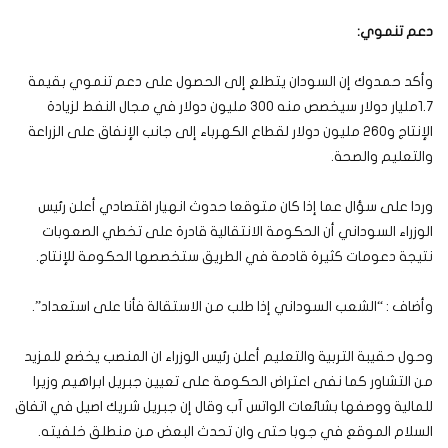
دعم تنموي:
وأكد حمدوك إن السودان يتطلع إلى الحصول على دعم تنموي بقيمة
1.7مليار دولار سيخصص منه 300 مليون دولار في مجال النفط لزيادة
الإنتاج و260 مليون دولار لقطاع الكهرباء إلى جانب الإنفاق على الزراعة
والتعليم والصحة.
وردا على سؤال عما إذا كان متوقعا حدوث انهيار اقتصادي أعلن رئيس
الوزراء السوداني أن الحكومة الانتقالية قادرة على تخطي الصعوبات
نتيجة دعومات كثيرة قادمة في الطريق ستخصصها الحكومة للإنتاج.
وأضاف : “الشعب السوداني إذا طلب من الاستقالة فأنا على استعداد”.
وحول حقيبة التربية والتعليم أعلن رئيس الوزراء ان المنصب يخضع للمزيد
من التشاور كما نفى اعتراض الحكومة على تعيين جبريل ابراهيم وزيرا
للمالية ووصفها بشائعات الواتس آب وقال إن جبريل شريك اصيل في اتفاق
السلام الموقع في جوبا حتى وان تحدث البعض من منطلق خلفيته.