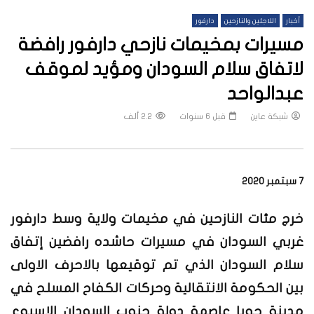
أخبار
اللاجئين والنازحين
دارفور
مسيرات بمخيمات نازحي دارفور رافضة
لاتفاق سلام السودان ومؤيد لموقف
عبدالواحد
شبكة عاين
قبل 6 سنوات
2.2 ألف
7 سبتمبر 2020
خرج مئات النازحين في مخيمات ولاية وسط دارفور
غربي السودان في مسيرات حاشده رافضين إتفاق
سلام السودان الذي تم توقيعها بالاحرف الاولى
بين الحكومة الانتقالية وحركات الكفاح المسلح في
مدينة جوبا عاصمة دولة جنوب السودان الاسبوع