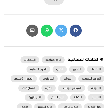
الكلمات المفتاحية
ابادة جماعية
الإنتخابات
الاقتصاد
التغيير
الحرب
الحرب الأهلية
الحركة الشعبية
الحريات
الخرطوم
السكان الأصليين
السودان
المؤتمر الوطني
المرأة
المفاوضات
النازحين
النشاط
النيل الأزرق
النيل الازرق
جبال النوبة
جنوب كردفان
حرية التعبير
دارفور