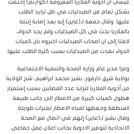
عيسى أن أدوية الملاريا المعروفة (كوارتم) إختفت
بشكل تمام من الصيدليات في ظل تزايد الطلب
عليها. وقال جمعة لـ(عاين) إنه بعد إصابة إبنته
بالملاريا بحث في كل الصيدليات ولم يجد الدواء،
لافتا إلى ان اصحاب الصيدليات اخبروه بان كميات
الدواء نفدت من الصيدليات بسبب كثرة الطلب عليها.
وعزا مدير عام وزارة الصحة والتنمية الاجتماعية
بولاية شرق دارفور، بشير محمد ابراهيم، شح الولاية
من أدوية الملاريا لتزايد عدد المصابين بسبب إستمرار
هطول كميات كبيرة من الامطار الى جانب طبيعة
المنطقة وحفظها لمياه الامطار لفترات طويلة.
وقال بشير لـ(عاين) إنهم في اتصال مع الصحة
الاتحادية لتوفير الادوية بجانب اعلان عمل جماعي