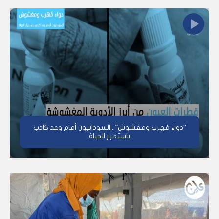
“دواء مُهرب ومغشوش”.. السودانيون أمام وعد كاذب
باستمرار الحياة