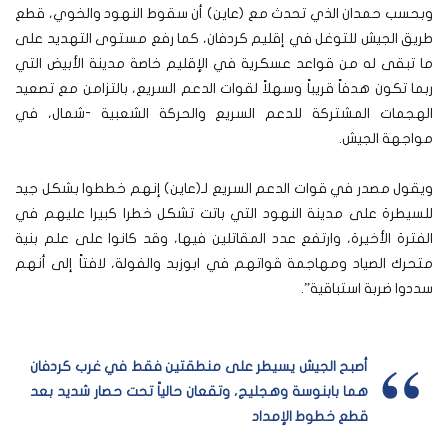
وبحسب حمدان الذي تحدث مع (عاين) أن سقوط النهود والخوي، قطع
طريق الجيش للتوغل في إقليم كردفان، كما رفع مستوى التهديد على
ما تبقى له من قواعد عسكرية في الإقليم خاصة مدينة الأبيض التي
ربما تكون هدفاً قريباً وسهلاً لقوات الدعم السريع، بالتزامن مع تصعيد
الهجمات المشتركة للدعم السريع والحركة الشعبية -شمال، في
مواجهة الجيش.
ويقول مصدر في قوات الدعم السريع لـ(عاين) إنهم خططوا بشكل جيد
للسيطرة على مدينة النهود التي باتت تشكل خطرا كبيرا عليهم في
الفترة الأخيرة، وارتفع عدد المقاتلين فيها، وقد كانوا على علم بنية
متحرك الصياد ومهاجمة قواتهم في ابوزبد والفولة، لافتاً إلى أنهم
سددوا ضربة استباقية”.
أصبح الجيش يسيطر على منطقتين فقط في غرب كردفان
هما بابنوسة وهجليج، وتقعان حالياً تحت حصار شديد بعد
قطع خطوط الإمداد