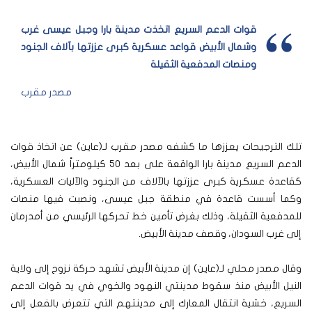
قوات الدعم السريع اتخذت مدينة بارا وجبل عيسى غرب
وشمال الأبيض قواعد عسكرية كبرى عززتها بآلاف الجنود
ومنصات المدفعية الثقيلة
مصدر مقرب
تلك الترجيحات يعززها ما كشفه مصدر مقرب لـ(عاين) عن اتخاذ قوات
الدعم السريع مدينة بارا الواقعة على بعد 50 كيلومتراً شمال الأبيض،
كقاعدة عسكرية كبرى عززتها بالآلاف من الجنود والآليات العسكرية،
وكما أسست قاعدة في منطقة جبل عيسى، ونصبت فيها منصات
للمدفعية الثقيلة، وذلك بغرض تأمين خط تحركها الرئيسي من أمدرمان
إلى غرب السودان، وقصف مدينة الأبيض.
وقال مصدر محلي لـ(عاين) إن مدينة الأبيض تشهد حركة نزوح إلى ولاية
النيل الأبيض منذ سقوط مدينتي النهود والخوي في يد قوات الدعم
السريع، خشية انتقال المعارك إلى مدينتهم التي تتعرض بالفعل إلى