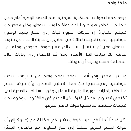
منفذ واحد
وبعد هذه التحولات العسكرية الميدانية أصبح المنفذ الوحيد أمام حقل
هجليج النفطي هو جنوبا نحو دولة جنوب السودان، وقال مصدر من
هجليج لـ(عاين) إن شركات البترول لجأت إلى مسار جديد لوصول
موظفيها، وهو نقلهم بالطائرة من الحقل إلى مدينة الرنك داخل جنوب
السودان، ومن ثم استغلال سيارات إلى معبر جودة الحدودي، ومنه إلى
مدينة ربك بولاية النيل الأبيض، ومن ثم الانتقال إلى ولايات البلاد
المختلفة حسب وجهة أي موظف.
ويشير المصدر، إلى أنه لا يوجد توجه واضح من الشركات لسحب
موظفيها ومهندسيها من حقل هجليج النفطي، وأن حركة السفر
مرتبطة بالإجازات الدورية الروتينية للعاملين وفق للاشتراطات الصحية التي
تقتضي تبديلهم بعد كل فترة، لكن الجميع في حالة توجس وخوف من
هجمات محتملة قد تشنها قوات الدعم السريع.
لكن قيادياً أهلياً في غرب كردفان يشير في مقابلة مع (عاين): إلى أن
قوات الدعم السريع ستلجأ إلى خيار التفاوض مع قاعدتي الجيش