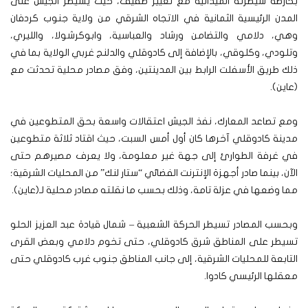
بخارطة سيطرته الميدانية مع تغيير طفيف، حيث يسيطر الجيش على
المدن الرئيسية الثمانية في الاتجاه الشرقي من ولاية جنوب كردفان
وهي، دلامي والتضامن ورشاد والعباسية، وابوكرشولا، والليري،
وتلودي، وكلوقي، بالإضافة إلى كادوقلي والدلنج غربي الولاية بما في
ذلك طريق الأسفلت الرابط بين المدينتين، وفق مصادر محلية تحدثت مع
(عاين).
ومع تصاعد المعارك، نفذ الجيش اعتقالات واسعة بحق المتطوعين في
مدينة كادوقلي آخرها كان أول أمس السبت، حيث اقتاد ثلاثة متطوعين
في غرفة الطوارئ إلى جهة غير معلومة، ولا يعرف مصيرهم حتى
الآن، بينما صادر أجهزة الإنترنت الفضائي “ستار لنك” من المحليات الشرقية؛
مما وضعها في عزلة تامة، وذلك بحسب ما نقلته مصادر محلية لـ(عاين).
وبحسب المصادر تسيطر الحركة الشعبية – شمال قيادة عبد العزيز الحلو
تسيطر على المناطق شرق كادوقلي، حتى تخوم دلامي وبعض القرى
التابعة للمحليات الشرقية، إلى جانب المناطق جنوب غرب كادوقلي حتى
معقلها الرئيسي كادوا.