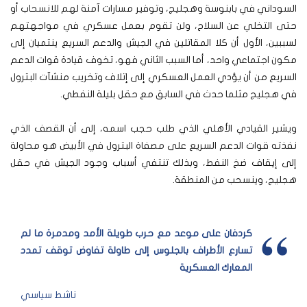
السوداني في بابنوسة وهجليج، وتوفير مسارات آمنة لهم للانسحاب أو
حتى التخلي عن السلاح، ولن تقوم بعمل عسكري في مواجهتهم
لسببين، الأول أن كلا المقاتلين في الجيش والدعم السريع ينتميان إلى
مكون اجتماعي واحد، أما السبب الثاني فهو، تخوف قيادة قوات الدعم
السريع من أن يؤدي العمل العسكري إلى إتلاف وتخريب منشآت البترول
في هجليج مثلما حدث في السابق مع حقل بليلة النفطي.
ويشير القيادي الأهلي الذي طلب حجب اسمه، إلى أن القصف الذي
نفذته قوات الدعم السريع على مصفاة البترول في الأبيض هو محاولة
إلى إيقاف ضخ النفط، وبذلك تنتفي أسباب وجود الجيش في حقل
هجليج، وينسحب من المنطقة.
كردفان على موعد مع حرب طويلة الأمد ومدمرة ما لم
تسارع الأطراف بالجلوس إلى طاولة تفاوض توقف تمدد
المعارك العسكرية
ناشط سياسي