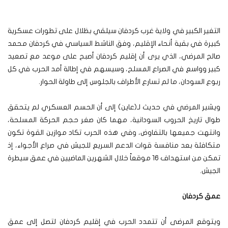
التغير الكبير في ولاية غرب كردفان سيلقي بظلال على تطورات عسكرية
كبيرة في بقية أنحاء الإقليم، وفق الناشط السياسي في كردفان محمد
صالح المرضي، الذي يرى أن إقليم كردفان أصبح على موعد مع تصعيد
كبير وواسع في الصراع المسلح، وسيسهم في إطالة أمد الحرب في كل
ربوع السودان، ما لم تسارع الأطراف بالجلوس إلى طاولة الحوار.
ويشير المرضي في حديث لـ(عاين) إلى أن الحسم العسكري لم يتحقق
طوال تاريخ الحروب السودانية، مهما كان صغر حجم الحركة المسلحة،
وانتهت جميعها بالتفاوض، وفي هذه الحرب تكاد موازين القوة تكون
متكافئة بعد منافسة قوات الدعم السريع للجيش في صراع الأجواء، إذ
تمكن من استهداف 16 موقعاً خلال الشهرين الماضيين في عمق سيطرة
الجيش.
عمق كردفان
ويتوقع المرضى أن تتمدد الحرب في إقليم كردفان لتصل إلى عمق