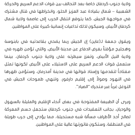
ولاية جنوب كردفان خاصة بعد التحالف بين قوات الدعم السريع والحركة
الشعبية – شمال بقيادة عبد العزيز الحلو، وانخراطها في قتال مشترك
في مواجهة الجيش، كما يتوقع انتقال الحرب إلى عاصمة ولاية شمال
كردفان الأبيض، وسيكون لذلك تداعيات إنسانية كبيرة على المواطنين.
ويقول جمعة لـ(عاين) إن الجيش ربما يضحي بقاعدتيه في بابنوسة
وهجليج مؤقتاً بغرض الدفاع عن مدينة الأبيض، والتي تؤمن ظهره في
ولاية النيل الأبيض، وتعزز سيطرته على ولاية جنوب كردفان، بينما
ستعمل قوات الدعم السريع على الاستيلاء على الأبيض لكونها تمثل
مفتاحاً لتقدمها وإسناد قواتها في مدينة أمدرمان، وستؤمن ظهرها
في النهود وصولاً إلى إقليم دارفور، وتنهي طموحات الجيش في
التوغل غرباً عبر متحرك “الصياد”.
ويرى أن الطبيعة المفتوحة في بعض أنحاء الإقليم والمليئة بالسهول
والوديان، بجانب التعقيدات في جنوب كردفان ستجعل حسم المعركة
لصالح أحد الأطراف مسألة شبه مستحيلة، مما يؤدي إلى حرب طويلة
في المنطقة، وستكون فاتورتها عالية على المواطنين.