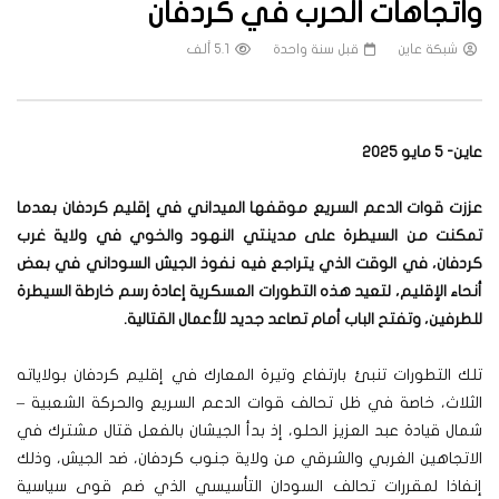
واتجاهات الحرب في كردفان
شبكة عاين
قبل سنة واحدة
5.1 ألف
عاين- 5 مايو 2025
عززت قوات الدعم السريع موقفها الميداني في إقليم كردفان بعدما
تمكنت من السيطرة على مدينتي النهود والخوي في ولاية غرب
كردفان، في الوقت الذي يتراجع فيه نفوذ الجيش السوداني في بعض
أنحاء الإقليم، لتعيد هذه التطورات العسكرية إعادة رسم خارطة السيطرة
للطرفين، وتفتح الباب أمام تصاعد جديد للأعمال القتالية.
تلك التطورات تنبئ بارتفاع وتيرة المعارك في إقليم كردفان بولاياته
الثلاث، خاصة في ظل تحالف قوات الدعم السريع والحركة الشعبية –
شمال قيادة عبد العزيز الحلو، إذ بدأ الجيشان بالفعل قتال مشترك في
الاتجاهين الغربي والشرقي من ولاية جنوب كردفان، ضد الجيش، وذلك
إنفاذا لمقررات تحالف السودان التأسيسي الذي ضم قوى سياسية