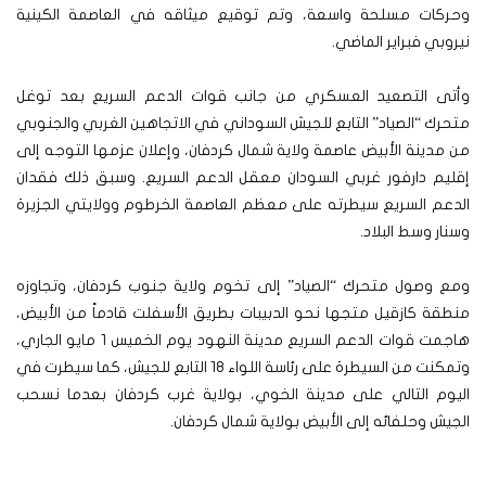
وحركات مسلحة واسعة، وتم توقيع ميثاقه في العاصمة الكينية
نيروبي فبراير الماضي.
وأتى التصعيد العسكري من جانب قوات الدعم السريع بعد توغل
متحرك “الصياد” التابع للجيش السوداني في الاتجاهين الغربي والجنوبي
من مدينة الأبيض عاصمة ولاية شمال كردفان، وإعلان عزمها التوجه إلى
إقليم دارفور غربي السودان معقل الدعم السريع. وسبق ذلك فقدان
الدعم السريع سيطرته على معظم العاصمة الخرطوم وولايتي الجزيرة
وسنار وسط البلاد.
ومع وصول متحرك “الصياد” إلى تخوم ولاية جنوب كردفان، وتجاوزه
منطقة كازقيل متجها نحو الدبيبات بطريق الأسفلت قادماً من الأبيض،
هاجمت قوات الدعم السريع مدينة النهود يوم الخميس 1 مايو الجاري،
وتمكنت من السيطرة على رئاسة اللواء 18 التابع للجيش، كما سيطرت في
اليوم التالي على مدينة الخوي، بولاية غرب كردفان بعدما نسحب
الجيش وحلفائه إلى الأبيض بولاية شمال كردفان.