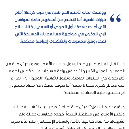
ووضعت الحالة الأمنية المواطنين في غرب كردفان أمام
خيارات قاسية، أما التخلص من أملاكهم خاصة المواشي
التي أصبحت هدف أول للصوص أو السعي لإقتناء سلاح
ناري للدخول في مواجهة مع العصابات المسلحة التي
تعمل وفق مجموعات وتشكيلات إجرامية محكمة.
واستقبل المزارع حسين عبدالرسول، موسم الأمطار وهو يعيش حالة من
الخوف والتوجس الكبير والتردد في زراعة مساحات واسعة على نحو ما
كان يحدث في السنوات الماضية، ويقول لـ(عاين): “الوصول الى المزارع
فيه مخاطر كبيرة، بينما لا نضمن أننا سوف نتمكن من حصاد محصولي
ام تستحوذ عليه العصابات المسلحة”.
ويضيف عبد الرسول:”نعيش حالة احباط شديد بسبب انتشار العصابات،
وتغيير الأوضاع في منطقتنا للأسوأ، فهذه ممارسات دخيلة ولم
نشهدها من قبل. كنا نهنأ بالأمن والسلام الإجتماعي فلم نتأثر بحرب
الجيش والدعم السريع لكن العصابات أوقفت حياتنا”.