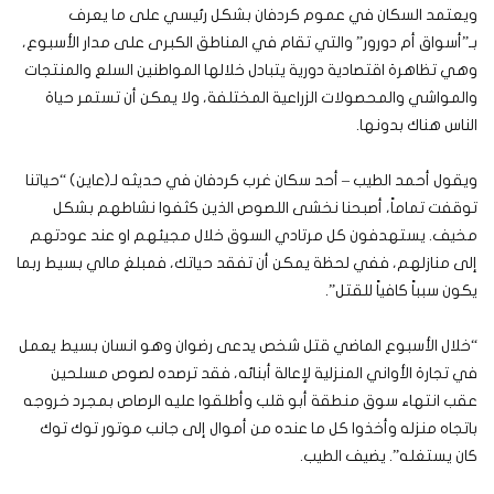
ويعتمد السكان في عموم كردفان بشكل رئيسي على ما يعرف
بـ”أسواق أم دورور” والتي تقام في المناطق الكبرى على مدار الأسبوع،
وهي تظاهرة اقتصادية دورية يتبادل خلالها المواطنين السلع والمنتجات
والمواشي والمحصولات الزراعية المختلفة، ولا يمكن أن تستمر حياة
الناس هناك بدونها.
ويقول أحمد الطيب – أحد سكان غرب كردفان في حديثه لـ(عاين) “حياتنا
توقفت تماماً، أصبحنا نخشى اللصوص الذين كثفوا نشاطهم بشكل
مخيف. يستهدفون كل مرتادي السوق خلال مجيئهم او عند عودتهم
إلى منازلهم، ففي لحظة يمكن أن تفقد حياتك، فمبلغ مالي بسيط ربما
يكون سبباً كافياً للقتل”.
“خلال الأسبوع الماضي قتل شخص يدعى رضوان وهو انسان بسيط يعمل
في تجارة الأواني المنزلية لإعالة أبنائه، فقد ترصده لصوص مسلحين
عقب انتهاء سوق منطقة أبو قلب وأطلقوا عليه الرصاص بمجرد خروجه
باتجاه منزله وأخذوا كل ما عنده من أموال إلى جانب موتور توك توك
كان يستغله”. يضيف الطيب.