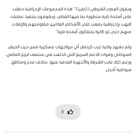
ويقول المصدر الشرطي لـ(عاين):” هذه المجموعات الإجرامية حصلت
على أسلحة نارية متطورة بما فيها القناص، ويقومون بتنفيذ عمليات
النهب بإحترافية يصعب على الأشخاص العاديين مقاومتهم والإفلات
منهم حتى لو كانوا يمتلكون أسلحة نارية”.
ولم تشهد ولاية غرب كردفان أي مواجهات عسكرية ضمن حرب الجيش
السوداني وقوات الدعم السريع التي اندلعت في منتصف ابريل الماضي،
ورغم ذلك غابت الشرطة والأجهزة العدلية عنها، بخلاف مدن ومناطق
سودانية أخرى.
0