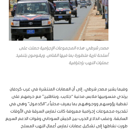
مصدر شرطي: هذه المجموعات الإجرامية حصلت على
أسلحة نارية متطورة بما فيها القناص، ويقومون بتنفيذ
عمليات النهب بإحترافية
وفيما يشير مصدر شرطي، إلى أن العصابات المنتشرة في غرب كردفان
يرتدي منسوبيها ملابس مدنية “جلايب، وبناطلين” مع حرصهم على
تغطية رؤوسهم ووجوههم بما يعرف محلياً بـ”الكدمول” وهي في
تقديره مجموعات إجرامية معروفة كانت تمارس السرقة في الأوقات
السابقة، وعقب اندلاع الحرب بين الجيش السوداني وقوات الدعم السريع
طورت نشاطها إلى تشكيل عصابات تمارس أعمال النهب المسلح.