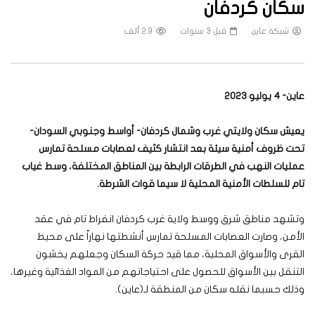
سكان كردفان
شبكة عاين
قبل 3 سنوات
2.9 ألف
عاين- 4 يوليو 2023
يعيش سكان ولايتي غرب وشمال كردفان- أواسط وجنوبي السودان-
تحت ظروف أمنية سيئة بعد انتشار كثيف لعصابات مسلحة تمارس
عمليات النهب في الطرقات الرابطة بين المناطق المختلفة، وسط غياب
تام للسلطات الأمنية المحلية لا سيما قوات الشرطة.
وتشهد مناطق شرق ووسط ولاية غرب كردفان انفراط تام في عقد
الأمن، وصارت العصابات المسلحة تمارس أنشطتها نهاراً على محيط
القرى والأسواق المحلية، مما قيد حركة السكان وجعلهم يخشون
التنقل بين الأسواق للحصول على احتياجاتهم من المواد الغذائية وغيرها،
وذلك حسبما نقله سكان من المنطقة لـ(عاين).