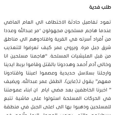
طلب فدية
تعود تفاصيل حادثة الاختطاف الي العام الماضي
عندما هاجم مسلحون مجهولون ‘مر عبدالله وعددا
من أفراد أسرته في القرية واقتادوهم الي مناطق
شرق جبل مرة. ويروي عمر كيف تعرضوا للتعذيب
من قبل المليشيات المسلحة.
“هاجمنا مسلحين انا
وخالي آدم أحمد وهددونا بالقتل وقاموا بربط ايدينا
وارجلنا بسلاسل حديدية وعصموا اعيننا واقتادونا
معهم” يقول لـ(عاين)، الطفل عمر عبدالله، ويضيف
” اخبرنا الخاطفين بعد مضي ايام ان ابناء عمومتنا
في الحركات المسلحة استولوا على ماشية تتبع
للمسلحين وذهبوا بها الى اعلى الجبل في منطقة