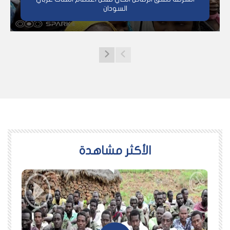
السودان
اﻷكثر مشاهدة