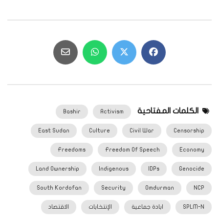
الكلمات المفتاحية
Bashir
Activism
East Sudan
Culture
Civil War
Censorship
Freedoms
Freedom Of Speech
Economy
Land Ownership
Indigenous
IDPs
Genocide
South Kordofan
Security
Omdurman
NCP
SPLM-N
ابادة جماعية
الإنتخابات
الاقتصاد