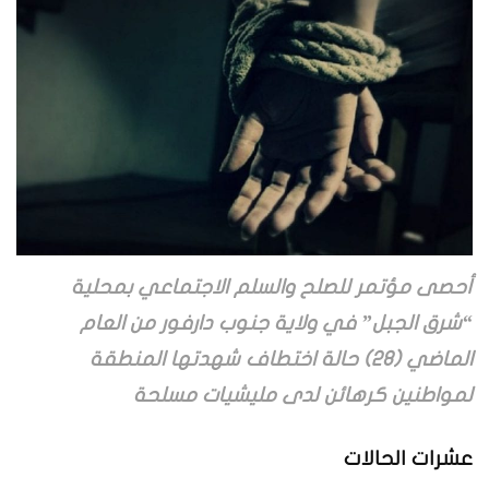
أحصى مؤتمر للصلح والسلم الاجتماعي بمحلية
“شرق الجبل” في ولاية جنوب دارفور من العام
الماضي (٢٨) حالة اختطاف شهدتها المنطقة
لمواطنين كرهائن لدى مليشيات مسلحة
عشرات الحالات