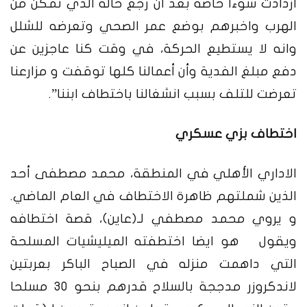
ازدادت سوءا خاصة بعد أن رجع خاله الذي تمكن من
الهرب واخبرهم بوضع عمر الصحي وتعرضه للشلل
وانه لا يستطيع الحركة، في وقت كنا عاجزين عن
دفع مبلغ الفدية وأن أعمالنا كلها توقفت و مزارعنا
تعرضت للتلف بسبب انشغالنا باختطاف ابننا”.
اختطاف بزي عسكري
الاداري الأهلي في المنطقة، محمد مصطفى أحد
الذين شملتهم ظاهرة الاختطاف في العام الماضي.
و يروي محمد مصطفي لـ(عاين)، قصة اختطافه
ويقول هو ايضا اختطفته الميليشيات المسلحة
التي داهمت منزله في الصباح الباكر بعربتين
لاندكروزر مدججة بالسلاح قدرهم بنحو ٣٠ مسلحا