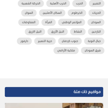
التغيير
الحرب
الحرب الأهلية
الحركة الشعبية
الحريات
الخرطوم
السكان الأصليين
السوان
السودان
المؤتمر الوطني
المرأة
المفاوضات
النازحين
النشاط
النيل الأزرق
النيل الازرق
جبال النوبة
جنوب كردفان
حرية التعبير
دارفور
شرق السودان
ملكية الأراضي
مواضيع ذات صلة