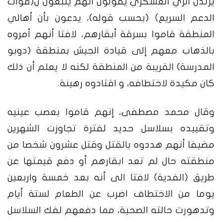
يرتدن الزي العسكري يقولون انهم يتبعون ل(قوات
الدعم السريع) (بحسب قوله)، يدعون بأن أهالي
المنطقة قاموا بسرقة أبقارهم، لافتا أنهم أمروه
بالذهاب معهم إلى قيادة الجيش بمنطقة (دوبو
المدرسة) القريبة من المنطقة لكنه لا يعلم أن ذلك
كان مكيدة لاختطافه، و اقتادوه رهينة.
وقال محمد مصطفى، إنهم قاموا بعصب عينيه
وتقييده بسلاسل حديد لفترة تجاوزت الشهرين
مضيفا أنهم هددوه بالقتل وقتل عشرون شخصا من
منطقته حال لم تعد ابقارهم أو دفع قيمتها عن
طريق (الفدية) لافتا الى أنه بعد خمسة واربعين
يوما من الاختطاف اضرب عن الطعام لستة أيام
وتدهورت حالته الصحية، مما دفعهم لفك السلاسل