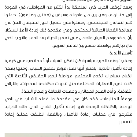
وبعد توقف الحرب في المنطقة بدأ الكثير من المواطنين في العودة
إلى منازلهم، ومن بين من عادوا موسيقيين (مغنين وعازفون)، حملوا
هم التعافي المجتمعي، وعملوا على تفعيل الدور الحقيقي للفن في
معالجة القضايا الحياتية للمجتمع، وفي مقدمة ذلك إعادة الأمل للسكان
بأن بمقدورهم العيش والعمل على تعمير الحياة بعد الدمار والنهب الذي
طال ديارهم بواسطة منسوبين للدعم السريع.
تأهيل الأندية
وعقب توقف الحرب مباشرة كان تفكير الشباب أولاً قد انصب على كيفية
إعادة تأهيل الأندية، باعتبار أنها تمثل مراكز تجميع الشباب، ومنها يمكن
القيام بمبادرات تخدم المجتمع مواصلة للدور الحقيقي للأندية التي
كانت تقيم الفعاليات المختلفة مثل (ندوات مكافحة المخدرات، والليالي
الثقافية، وأيام العلاج المجاني، وحملات النظافة وإصحاح البيئة).
ووفقاً للمتابعات، فقد كان في مقدمة ما فعله الشباب في نادي
الوحدة بالكلاكلة الوحدة هو إعادة تأهيل النادي الذي طاله الخراب،
فشرعوا في عمليات إعادة التأهيل، وبالفعل انطلقت عملية إعادة
التعمير.