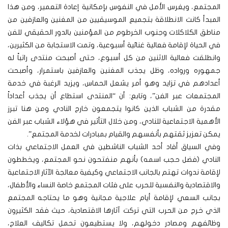
المجتمع، ويغرس الأمل في النفوس بإمكانية إعادة التعمير، ومن هذا
المبدأ كانت الانطلاقة بتجميع الموسيقيين من المغنين والعازفين من
مناطق الكلاكلات وجنوب الخرطوم من المؤمنين بالدور الحقيقي للفن
في الحياة لإقامة فعالية غنائية أسبوعية، وتمت الاستجابة من الكثيرين،
وانطلقت فعالية الاثنين من كل أسبوع، حتى أصبحت منتدى راتباً له
جمهوره ورواده، وظل يجذب المغنين والعازفين باستمرار، وأصبحت
أعدادهم في تزايد وهو أمر يشعل الحماس، ويزيد الرغبة في خدمة
المجتمعات عبر الفن”، وتابع: أن “المنتدى استطاع أن يجذب أعداداً
مقدرة من الشباب الذين كانوا يتجمعون خارج النادي ومن هنا تبرز
الأهمية الاجتماعية للنادي، ومن خلال التأثير في هؤلاء الشباب عبر الفن
يمكن تعزيز ثقتهم بأنفسهم والقيام بمبادرات لخدمة المجتمع”.
وفي السياق أفاد أحد الشباب الناشطين في العمل الاجتماعي بذات
النادي (فضل حجب اسمه) بأنهم منفتحون نحو المجتمع، ويخططون
لإقامة ندوات تهتم بالجانب الاجتماعي وكيفية معالجة الآثار الاجتماعية
والاقتصادية والنفسية للحرب على فئات المجتمع خاصة النساء والأطفال،
بجانب السعي لإقامة أيام علاجية مجانية وهو ما يحتاجه المجتمع
الذي خرج من الحرب التي تركت آثارها الاقتصادية، حيث فقد الكثيرون
وظائفهم ومصادر دخولهم، ولا يستطيعون تحمل تكاليف العلاج،