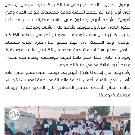
ويقول لـ(عاين): “المجتمع يحتاج منا الكثير كشباب، وينبغي أن نعي
دورنا أولاً؛ ومن ثم نخطط لكيفية خدمة مجتمعاتنا لتواصل الحياة وهي
أقوى”، وأوضح أنهم يعملون على إقامة فعاليات تستهدف الأسر
ليكون النادي أسرياً، ولا يتوقف نشاطه على الشباب وحدهم”.
يشير سكرتير نادي شباب الوحدة – وهو نادٍ آخر في منطقة الكلاكلة
الوحدة- وليد المسيك إلى أنهم فقدوا خلال فترة الحرب مقتنيات
النادي، ومنها شاشات مشاهدة وعدد من الكراسي وآلات موسيقية،
ونوه بأن النادي يمثل مقراً دائماً لفرقة موسيقية، ويقام فيه منتدى
مسجلاً بوزارة الثقافة في ولاية الخرطوم.
وأبان وليد، في إفادة لـ(عاين)، أنهم بعد توقف الحرب عملوا على إعادة
تأهيل النادي بالقيام بأعمال النظافة والصيانة ومراجعة توصيلات الكهرباء،
بجانب القيام بأنشطة لتحفيز الجماهير على الحضور منها (بروفات
موسيقية يومية).