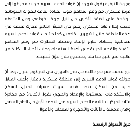
وجهة للترفيه يقول شهود إن قوات الدعم السريع حولت محيطها إلى
مركز عسكري مع وضع المدافع صوب القيادة العامة للقوات السودانية
الواقعة على الضفة الأخرى من النيل جهة الخرطوم، ومن المتوقع
حسب إعلان قائد عسكري رفيع في الجيش اندلاع معارك عنيفة في
هذه المنطقة خلال الشهرين القادمين كما حشدت قوات الدعم السريع
مقاتليها بمحاذاة شارع الإنقاذ ومحطة القطارات مع وضع المدافع
الثقيلة والقطع الحربية على أهبة الاستعداد، وخلت الأحياء السكنية من
غالبية المواطنين عدا قلة يعتمدون على مؤن شحيحة.
نزح محمد عمر مع عائلته من حي كافوري في الخرطوم بحري، بعد أن
حولته قوات الدعم السريع إلى منطقة عسكرية بامتياز وأغلب المنازل
خالية من السكان تتخذ هذه القوات عشرات المنازل للسكن
والاستخدامات العسكرية والإمداد والطهي يقول لـ(عاين) مع مغادرة
مئات المركبات التابعة للدعم السريع في النصف الأول من العام الماضي
وهي محملة بـ الأثاثات والأجهزة والمعدات والأموال.
حرق الأسواق الرئيسية