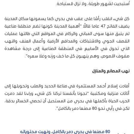
اُستبحيت لشهور طويلة، ولا تزال مُستباحة.
كل شيء انقلب رأسًا على عقب في بحري كما يسمونها سكان المدينة
يضيف الفاتح 47 عاما قائلًا “أهمية المدينة كونها تضم منطقة صناعية
لم يتبق منها سوى المباني والركام في المواقع التي طالتها عمليات
القصف الجوي والاشتباكات والمدافع الأرضية وأعمال العنف والنهب
الذي تحول في الأسابيع في المنطقة الصناعية إلى درجة مشاهدة
صفوف اللصوص، وهم ينهبون كل ما خف وزنه وغلا سعره”.
نهب المصانع والمنازل
أفادت إسلام أحمد المستثمرة في صناعة الحديد والصلب وتحويلها إلى
أثاثات منزلية ومكتبية “نجونا بأنفسنا تركنا كل شيء وراءنا لقد دمرت
الحرب الحياة بأكملها في بحري من المستحيل أن تحصي الخسائر بدقة،
لكن في رأيي نحو 80 مصنعا دمر بالكامل”.
80 مصنعا في بحري دمر بالكامل، ونهبت محتوياته