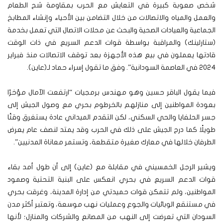
شخص صعوبة كبيرة في التعايش مع الحرب بمقاومة شح الطعام
والعمل والمياه والاتصالات من خلال التضامن بين الأحياء وإنشاء المطابخ
الجماعية والعيادات الصحية والبحث عن محلات الاتصال التي تعمل بخدمة
(ستارلينك) والمراقبة بواسطة قوات الدعم السريع في ذات الوقت
قادتها يعملون في بيع هذه الأجهزة بعد توقف الاتصالات منذ فبراير
2024 في العاصمة السودانية”. وفق ما تقول إسراء حماد لـ(عاين).
فيما يقول الباقر حسين وهو مهندس برمجيات “ارتفعت الآمال مؤخرًا
بعودة المواطنين إلى منازلهم بالخرطوم بحري مع وصول الجيش إلى
جسر الحلفايا والحي السكني، لكن التقدم الميداني عادة يستغرق وقتًا
طويلًا كما درج الجيش على ذلك في الحرب وقد يمتد لنصف عام يعرض
الطرفان خلالها في معارك صغيرة متقطعة، وتستمر معاناة المدنيين”.
ويشير الرجل الخمسيني في مقابلة مع (عاين) إلى أن طول أمد بقاء
قوات الدعم السريع في بحري انعكس على البنية التحتية وصمود
المواطنين، ولم تتمكن قوات حميدتي من إدارة المدينة، وغرقت بحري
في مستنقع الوبائيات والجوع وعمليات نهب موسعة، وتعتبر أكثر مدن
السودان التي تعرضت إلى النهب من المصانع والشركات والمنازل؛ لأنها