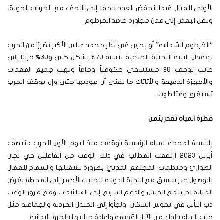
الأولى للقتال فيما انخفض العدد لاحقا إلى النصف مع الضربات الجوية،
ونقل البعض إلى مدن مجاورة خاصة الخرطوم.
“الخرطوم الشمالية” أو بحري في نظر محمد عباس الأكثر تضررًا من الحرب
بفقدان البنية التحتية الصناعية بنسبة 70% بشكل كلي و30% جزئيًا إلى
جانب توقف 28 مستشفى حكومياً وخاصاً ونهب جميع المعدات
والأجهزة الدقيقة والأثاثات ما يعني أن عودتها حتى وإن توقف الحرب
تستغرق وقتا طويلا.
قطرة المياه تقدر بثمن
بالنسبة لمحطة المياه الرئيسية توقفت منذ اليوم الأول للحرب منتصف
أبريل 2023 ارتفعت المطالب في ذلك الوقت من الفاعلين في لجان
الطوارئ ومنظمات المجتمع المدني بضرورة تشغيلها والسماح للعمال
بالوصول عبر تنسيق مع اللجنة الدولية للصليب الأحمر إلى المحطة لغرض
الصيانة لم ينصع الجيش والدعم السريع إلى المناشدات ومع مرور الوقت
دب اليأس في نفوس السكان، ولجأوا إلى الحلول الفردية والجماعية مثل
جلب المياه بالدلو من الآبار القديمة وإعادة صيانتها بالطرق البدائية.