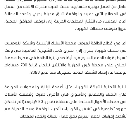
عاطل عن العمل بوتيرة متشابهة مست الحرب عشرات الآلاف من العمال
في المصانع التي دمرت والواقعة شرق مدينة بحري وتعدد المعاناة
أمام المدنيين من انتشار المخلفات الحربية إلى توقف المرافق الصحية،
مرورًا بتوقف محطات الكهرباء.
أما في قطاع الطاقة تعرضت محطة الأسلاك الرئيسية وشبكة التوصيلات
في محطة كهرباء بحري إلى احتراق كامل الشهرين الماضيين في وقت
تسيطر قوات الدعم السريع فيه أيضا ضمن بنية الطاقة في محيط مصفاة
الجيلي على محطة قري الحرارية والاثنتين تنتجان قرابة 700 ميغاواط
توقفتا عن إمداد الشبكة العامة للكهرباء منذ مايو 2023.
البنية التحتية لشبكة الكهرباء مثل أعمدة الإنارة والمحولات الموزعة
على الأحياء والمصانع والأسواق هي الأخرى دمرت وقُطعت الأسلاك
في معظم الأطوال الممتدة على مسافة تقدر بـ 90 كيلومترًا لم تتمكن
جهود تطوعية في تشغيل الكهرباء بالأحياء الواقعة وسط المدينة مع
تشديد إجراءات الدعم السريع بحق عمال الصيانة ونقص المعدات.