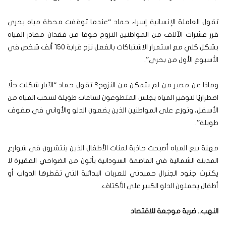
تقول العاملة الإنسانية إسراء حماد “عندما توقفت محطة مياه بحري
قرر عشرات الآلاف من المواطنين النزوح خوفا من فقدان مصادر المياه
بشكل كلي مع استمرار الاشتباكات بالفعل نزح قرابة 150 ألف شخص في
الأسبوع الأول من بحري”.
وماذا عن مصير من لم يتمكن من النزوح؟ تقول حماد “الآبار شكلت حلًا
اضطراريًا لتوفير المياه يجلس المتطوعون لساعات طويلة لسحب المياه من
الأسفل، وتوزع على المواطنين الذين يضعون الدلو والأواني في صفوف
طويلة”.
مهنة بيع المياه أصبحت جاذبة لمئات الأطفال الذين ينتشرون في شوارع
المدينة الشمالية في العاصمة السودانية يأتون من الضواحي الفقيرة لا
يكترث جنود الجنرال حميدتي للعربات البدائية التي تقطرها الدواب أو
أطفال يحملون الدلو الكبير على الأكتاف.
النهب.. ضربة موجعة للاقتصاد