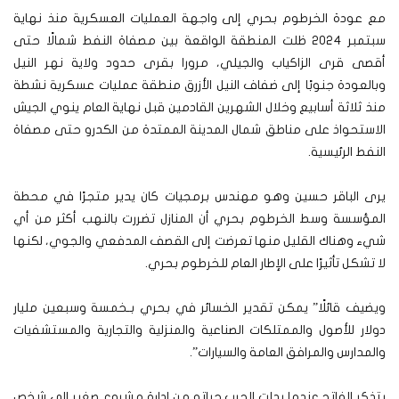
مع عودة الخرطوم بحري إلى واجهة العمليات العسكرية منذ نهاية
سبتمبر 2024 ظلت المنطقة الواقعة بين مصفاة النفط شمالًا حتى
أقصى قرى الزاكياب والجيلي، مرورا بقرى حدود ولاية نهر النيل
وبالعودة جنوبًا إلى ضفاف النيل الأزرق منطقة عمليات عسكرية نشطة
منذ ثلاثة أسابيع وخلال الشهرين القادمين قبل نهاية العام ينوي الجيش
الاستحواذ على مناطق شمال المدينة الممتدة من الكدرو حتى مصفاة
النفط الرئيسية.
يرى الباقر حسين وهو مهندس برمجيات كان يدير متجرًا في محطة
المؤسسة وسط الخرطوم بحري أن المنازل تضررت بالنهب أكثر من أي
شيء وهناك القليل منها تعرضت إلى القصف المدفعي والجوي، لكنها
لا تشكل تأثيرًا على الإطار العام للخرطوم بحري.
ويضيف قائلًا” يمكن تقدير الخسائر في بحري بـخمسة وسبعين مليار
دولار للأصول والممتلكات الصناعية والمنزلية والتجارية والمستشفيات
والمدارس والمرافق العامة والسيارات”.
يتذكر الفاتح عندما بدلت الحرب حياته من إدارة مشروع صغير إلى شخص