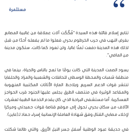
مستثمرة
تتابع إسلام قائلة هذه السيدة “فُكِّكَت آلات عملاقة من غالبية المصانع
بغرض النهب في حرب الخرطوم بحري فعلوا ما لم يفعله أحدًا من قبل
لذلك هذه المدينة دفعت ثمنًا غاليا، ولن تعود كما كانت، ستكون مدينة
من الماضي”.
يسود الصمت المدينة التي كانت يومًا ما تعج بالناس والحياة، بينما في
منطقة شمبات والمحطة الوسطى للحافلات والشعبية والمزاد والحلفايا
تنتشر قوات الدعم السريع ويلاحظ المارة الأثاثات المكتبية المنهوبة
والمقاعد الوثيرة في منتصف الطرق يجلس عليها الجنود قرب الحواجز
العسكرية. أما مستشفى البراحة الذي كان يقدم الخدمة الطبية لعشرات
الآلاف من سكان بحري تحول إلى موقع قناصة قوات حميدتي ومركزا
لإخلاء مصابي القتال وفق شهادة العاملة الإنسانية إسراء حماد لـ(عاين).
في حديقة عبود الوطنية أسفل جسر النيل الأزرق، والتي طالما شكلت