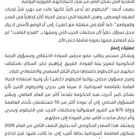
النقدية التي تمكن الناس من شراء احتياجاتهم الضرورية اليومية.
يضيف أحمد: “الخرطوم لم تُدمر كلياً، لكنها عانت من نهبٍ شلّ قدرات
الطبقة الوسطى، وهي الطبقة التي تجعل الحياة أكثر ازدهاراً في المدن
والعواصم”. كما أشار في مقابلة مع (عاين)، إلى أن الوضع الأمني لا يزال
محل تساؤل، نظراً لأن مخلفات الحرب التي وصفها بـ “العدو الصامت” لم
يتم التعامل معها بصورة شاملة حتى الآن.
عمليات إعمار
وبشكل مستمر يطالب عضو مجلس السيادة الانتقالي ومسؤول اللجنة
الحكومية لتعزيز بيئة العودة، الفريق إبراهيم جابر، السكان باستئناف
حياتهم من الخرطوم باعتبارها مركز الثقل السياسي والاقتصادي للبلاد.
وصرح مسؤول محلي بولاية الخرطوم لـ(عاين) بأن وتيرة استعادة الحياة
العامة بالعاصمة السودانية، لا سيما في بحري والخرطوم اللتين تأثرا
بشكل كبير أحرزت فيه الحكومة تقدما أكثر من العام الماضي. ويشير
المسؤول المحلي إلى أن عودة أكثر من 55 مستشفى بأنحاء العاصمة
وإزالة 70% من القبور العشوائية ومخلفات الحرب في الخرطوم وبحري
وأم درمان ساعدت الناس على العودة إلى منازلهم.
ويعتقد هذا المصدر الحكومي أنه بحلول النصف الثاني من العام 2026
ستكون العاصمة السودانية بحالة أقرب إلى ما كانت عليها قبل اندلاع