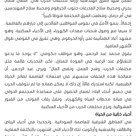
تعمل فيها الفرق الهندسية لإزالة مخلفات الحرب هي: أقصى شمال
بحري ومحيط سلاح المدرعات جنوب الخرطوم ومحيط سلاح المهندسين
في أم درمان، وقطعت الفرق المختصة شوطا كبيراً”.
إجمالاً، ينمو الأمل في نفوس المواطنين العائدين إلى ديارهم بالعاصمة،
لا سيما مع وصول شحنات معدات الكهرباء إلى الأحياء السكنية، وهو
مشهد أعاد الطمأنينة لمن رأوا الخرطوم، وهي تغرق في الفوضى طوال
الأشهر الماضية.
يقول محمد عبد الرحمن، وهو موظف حكومي: “لا يوجد ما يدعو
للتشاؤم عند الرغبة في العودة للمنازل، لكن التحديات قائمة مثل
مخلفات الحرب، وشح العمل، ونقص المال”. ويرى عبد الرحمن، أن
معالجة هذه الملفات ستسهم في استعادة العاصمة لصالح الحياة
الطبيعية، لكنه استدرك قائلاً إن ذلك لا يمكن ضمانه ما لم تتوقف الحرب
في جميع أنحاء البلاد لضمان الحصول على مساعدة المجتمع الدولي
في صيانة محطات المياه والكهرباء، ونقل رفات الموتى من القبور
العشوائية، ونزع مخلفات الحرب من الأحياء السكنية.
أحياء خالية من الحياة
في المناطق الشرقية للعاصمة السودانية، وتحديدا في أحياء الرياض
والطائف والمنشية وأركويت تلك الأحياء التي اشتهرت بالتكلفة العقارية