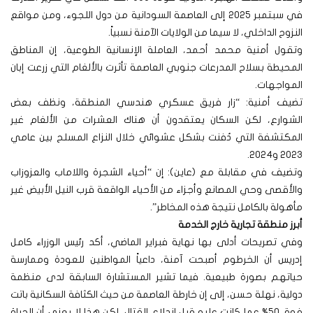
في سبتمبر 2025 إلى العاصمة السودانية من دول اللجوء، ومن مواقع
النزوح الداخلي، لا سيما من الولايات الآمنة نسبياً.
وتقول أمنية محمد أحمد، العاملة الإنسانية الطوعية، إن المناطق
المحيطة بسلاح المدرعات جنوبي العاصمة تأثرت بالألغام التي زرعت إبان
المواجهات.
تضيف أمنية: “زار فريق عسكري هندسي المنطقة، ونظف بعض
الشوارع، لكن السكان يعتقدون أن هناك العشرات من الألغام غير
المكتشفة التي دُفنت بشكل عشوائي خلال النزاع المسلح بين عامي
2023 و2024.
وتضيف في مقابلة مع (عاين): إن “أحياء الشجرة واللاماب والعزوزاب
والأقصى وحي المصانع وأجزاء من الأحياء الواقعة قرب النيل الأبيض غير
مأهولة بالكامل نتيجة هذه المخاطر”.
أبرز منطقة تجارية خارج الخدمة
وفي تصريحات أدلى بها نهاية فبراير الماضي، أكد رئيس الوزراء كامل
إدريس أن الخرطوم أصبحت آمنة، داعياً المواطنين للعودة وممارسة
حياتهم بصورة طبيعية. فيما تشير المستشارة السابقة لدى منظمة
دولية، نهلة حسن، إلى إن خارطة العاصمة من حيث الكثافة السكانية باتت
فوق 50% عما كانت عليه قبل اندلاع القتال، لكن هذا لا يعني أن الحياة