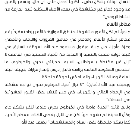
انتشال الرفات بشكل بطيء، لكنها تعمل على أي حال، ونشعر بالقلق
من وجود ذخائر غير مكتشفة في بعض الأحياء السكنية شبه الفارغة من
النشاط اليومي”.
مخاطر الألغام
جنوباً، لم تكن الأمور مشابهة للمناطق الموازية؛ فالأمر يزداد تعقيداً رغم
مخاطر انتشار الألغام والذخائر في مناطق العزوزاب واللاماب والأقصى
وغزة وأجزاء من جبرة. ويقول مسعود عبد الله الموظف السابق في
هيئة دولية معنية بالتنمية إن العديد من الأحياء السكنية في العاصمة لا
تزال غير مكتظة بالمواطنين، لاسيما مدينتي بحري والخرطوم، ما
استدعى الحكومة القائمة برئاسة كامل إدريس لإصدار قرارات بتهيئة البيئة
العامة وصيانة الكهرباء والمياه في نحو 88 منطقة.
ويضيف عبد الله لـ(عاين): “لا تزال أحياء الخرطوم بحري تواجه مشكلة
في الإمداد المائي والكهرباء، في حين تنتشر بعض القبور العشوائية
في الساحات”.
وتابع قائلا: “الحياة عادية في الخرطوم بحري عندما تنظر بشكل عام
وكأن المدينة لم تشهد حرباً لكن في الليل يغطي الظلام معظم الأحياء
كما يمكن ملاحظة نقص المياه والمستشفيات” يضيف عبد الله.