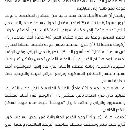
الباهظة قبل الحرب باتت هذه المناطق تعيش فراغاً سكانياً هائلاً مع تباطؤ
عودة المواطنين إلى منازلهم.
وباعتبار أن هذه الأحياء كانت شبه خالية من السكنى المكتظة، لا توجد
قبور عشوائية منتشرة بكثافة؛ بالمقابل، تحولت ساحة عامة بالقرب من
شارع “عبيد ختم” إلى مقبرة لموتى المعتقلات التي أقامتها قوات
الدعم السريع، وفقاً لما ذكره هشام الخير (40 عاماً) أحد العائدين إلى
أركويت مضيفاً لـ(.) أن شرق العاصمة تعيش عودة طفيفة للنشاط التجاري
في شارع “المشتل” أحد أشهر المراكز التجارية بحي الرياض. وفي الوقت
نفسه ينوه هشام الخير إلى أن الوضع الأمني تحسن بشكل كبير خلال
الشهرين الأخيرين وباتت معظم الأحياء التي عاد إليها المواطنون آمنة
نسبياً بانحسار المظاهر العسكرية وتراجع جرائم النهب والتهديد تحت
سطوة السلاح.
أما زهرة عبد الحميد (22 عاماً)، الطالبة الجامعية التي عادت للتو إلى
منزلها في حي امتداد ناصر، فتشير إلى أن الوضع في أحياء المنشية
والمعمورة والرياض والطائف لا يزال “موحشاً” نتيجة عدم عودة السكان
بالقدر الكافي.
تضيف زهرة لـ(عاين): “توجد القبور العشوائية في بعض الساحات قرب
شارع عبيد ختم ومنطقة محيطة بجامعة أفريقيا العالمية؛ وتعمل فرق