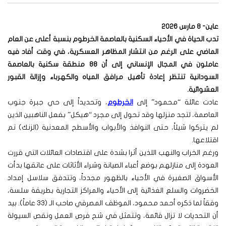
عاين- 8 مارس 2026
تدب الحياة في الأحياء السكنية بالعاصمة الخرطوم بنسبة أعلى عن العام
الماضي على الرغم من انتشار المظاهر العسكرية، في وقت أفاد فيه
عاملون في المجال الإنساني إلى أن 88 منطقة سكنية بالعاصمة
السودانية تنتظر إعادة تأهيل مرافق المياه والكهرباء وإزالة القبور
العشوائية.
عادت عائلة “محمود” إلى
الخرطوم
، وتحديداً إلى حي جبرة جنوب
العاصمة، لتجد منزلها وقد تحول إلى مجرد “هيكل” بفعل الناهبين الذين
لم يتركوا شيئاً، حتى النوافذ والأبواب والأسطح المعدنية (الزنك) تم
اقتلاعها.
ورغم الخراب والنهب اللذين أثرا بشدة على اقتصادات العائلات التي قررت
العودة إلى منازلهم بوضع أعباء الصيانة وشراء الأثاثات على عاتقها بدأت
الأسواق الصغيرة في الأحياء بالظهور مجدداً، وتتدفق سلاسل إمداد
الخضروات والسلع الغذائية إلى الأحياء والمراكز التجارية بطريقة سلسة،
وفقاً لما ذكره أحمد محمود، الموظف المصرفي صاحب الـ (33 عاماً). بيد
أن التحديات لا تزال قائمة، وتتمثل في شح فرص العمل ونقص السيولة