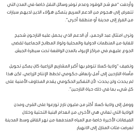
وأردفت “مع شح الوقود وعدم توفر وسائل النقل خاصة في المدن التي
تتعرض إلى هجوم من الدعم السريع يتمكن هؤلاء الذين لديهم سيارات
من الفرار إلى مدينة أو منطقة أخرى”.
وترى امتثال عبد الرحمن، أن الدعم الذي يحصل عليه النازحون شحيح
للغاية من المنظمات الدولية والمحلية ولولا المطابخ الجماعية لقضى
الجوع عليهم في مراكز الإيواء بالمدن الواقعة تحت سيطرة الجيش.
وتضيف “ولاية كسلا تتوفر بها أكبر المشاريع الزراعية كان يمكن تحويل
مأساة النازحين إلى أمل بإنعاش حكومي لخطط الإنتاج الزراعي، لكن هذا
لم يحدث ولن يحدث؛ لأن التفكير الحكومي يقدم المخاوف الأمنية على
كل شيء بما في ذلك حياة النازحين”.
ووصل إلى ولاية كسلا أكثر من مليون نازح توزعوا على القرى ومدن
الولاية التي تعاني هي الأخرى من انعدام البنية التحتية وخلال
الفيضانات الأخيرة خاصة مع المياه المندفعة من نهر القاش وسط المدينة
تعرضت مئات المنازل إلى الانهيار.