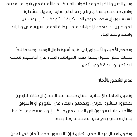
وبين الحين والآخر تطوف القوات العسكرية والأمنية في شوارع المدينة
وهي مدججة بالسلاح، وتلوح به أمام المارة، ويقول الناشطون
السياسيون إن هذه العروض العسكرية تستهدف نشر الرعب بين
المواطنين زادت هذه الإجراءات منذ سيطرة الدعم السريع على ولايات
واقعة وسط البلاد.
وتخضع الأحياء والأسواق إلى رقابة أمنية طوال الوقت، وعندما تبدأ
ساعات حظر التجول يفضل بعض المواطنين البقاء في أماكنهم لتجنب
الاحتجاز بواسطة قوى الأمن.
عدم الشعور بالأمان
وتقول العاملة الإنسانية امتثال محمد عبد الرحمن إن مئات النازحين
يضطرون للتشرد الجزئي، ويفضلون البقاء في الشوارع أو الأسواق
والأحياء وليلا يعودون إلى المبيت في مراكز الإيواء وبعضهم يحتفظ
بسيارته حتى يضع فيها مقتنياته وملابسه.
وتقول امتثال عبد الرحمن لـ(عاين): إن “الشعور بعدم الأمان في المدن