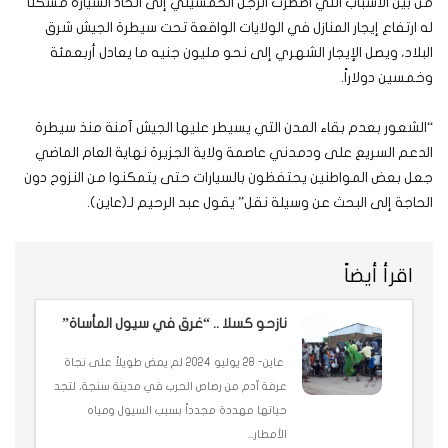
من بين الأسباب التي اضطرت الرجل الخمسيني إلى اتخاذ السيارة مسكنا
له ارتفاع إيجار المنازل في الولايات الواقعة تحت سيطرة الجيش شرق
البلاد، ويصل الإيجار الشهري إلى نحو مليون جنيه ما يعادل أربعمئة
وخمسين دولاراً.
“الشعور بعدم بقاء المدن التي يسيطر عليها الجيش آمنة منذ سيطرة
الدعم السريع على ودمدني عاصمة ولاية الجزيرة نهاية العام الماضي
جعل بعض المواطنين يحتفظون بالسيارات حتى يتمكنوا من النزوح دون
الحاجة إلى البحث عن وسيلة نقل” يقول عبد الرحيم لـ(عاين).
اقرأ أيضاً
نازحو كسلا .. “غرق في سيول المأساة”
عاين- 28 يوليو 2024 لم يمض طويلاً على نجاة
عرفة آدم من رصاص الحرب في مدينة سنجة، لتجد
حياتها مهددة مجدداً بسبب السيول ومياه
الأمطار...