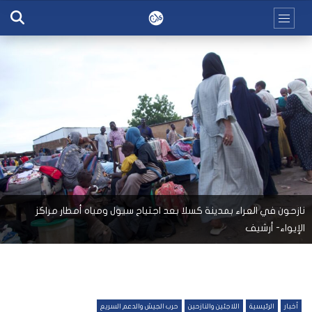
نازحون في العراء بمدينة كسلا بعد اجتياح سيول ومياه أمطار مراكز
الإيواء- أرشيف
أخبار
الرئيسية
اللاجئين والنازحين
حرب الجيش والدعم السريع