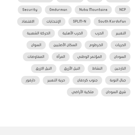
Security
Omdurman
Nuba Mountains
NCP
South Kordofan
SPLM-N
الإنتخابات
الاقتصاد
التغيير
الحرب
الحرب الأهلية
الحركة الشعبية
الحريات
الخرطوم
السكان الأصليين
السوان
السودان
المؤتمر الوطني
المرأة
المفاوضات
النازحين
النشاط
النيل الأزرق
النيل الازرق
جبال النوبة
جنوب كردفان
حرية التعبير
دارفور
شرق السودان
ملكية الأراضي