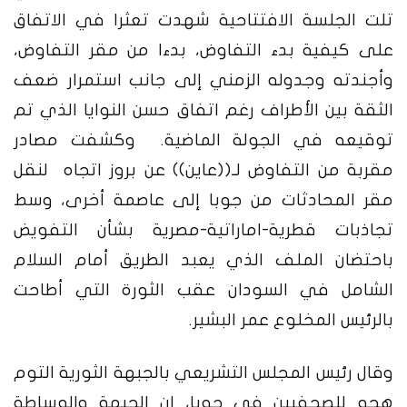
تلت الجلسة الافتتاحية شهدت تعثرا في الاتفاق
على كيفية بدء التفاوض، بدءا من مقر التفاوض،
وأجندته وجدوله الزمني إلى جانب استمرار ضعف
الثقة بين الأطراف رغم اتفاق حسن النوايا الذي تم
توقيعه في الجولة الماضية.
وكشفت مصادر
مقربة من التفاوض لـ((عاين)) عن بروز اتجاه لنقل
مقر المحادثات من جوبا إلى عاصمة أخرى، وسط
تجاذبات قطرية-اماراتية-مصرية بشأن التفويض
باحتضان الملف الذي يعبد الطريق أمام السلام
الشامل في السودان عقب الثورة التي أطاحت
بالرئيس المخلوع عمر البشير.
وقال رئيس المجلس التشريعي بالجبهة الثورية التوم
هجو للصحفيين في جوبا، ان الجبهة والوساطة