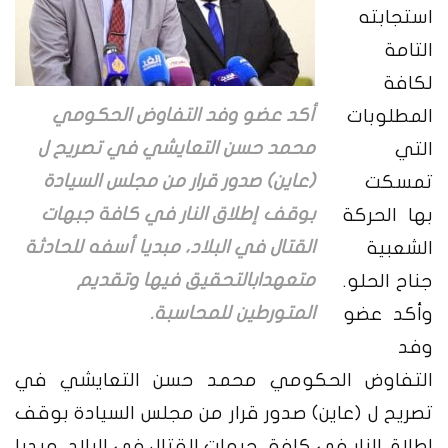
استجابته
التامة
لكافة
أكد عضو وفد التفاوض الحكومي
المطلوبات
محمد حسن التعايشي في تصريح ل
التي
(عاين) صدور قرار من مجلس السيادة
تمسكت
بوقف إطلاق النار في كافة جبهات
بها الحركة
القتال في البلاد، مبديا أسفه للحادثة
الشعبية
متعهدابالتحقيق فيها وتقديم
جناح الحلو.
المتورطين للمحاسبة.
وأكد عضو
وفد
التفاوض الحكومي محمد حسن التعايشي في
تصريح ل (عاين) صدور قرار من مجلس السيادة بوقف
إطلاق النار في كافة جبهات القتال في البلاد، مبديا