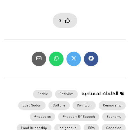
0
الكلمات المفتاحية
Bashir
Activism
East Sudan
Culture
Civil War
Censorship
Freedoms
Freedom Of Speech
Economy
Land Ownership
Indigenous
IDPs
Genocide