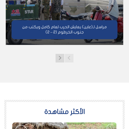
مراسل لـ(عاين) يعايش الحرب لعام كامل ويكتب من
جنوب الخرطوم (2 – 2)
اﻷكثر مشاهدة