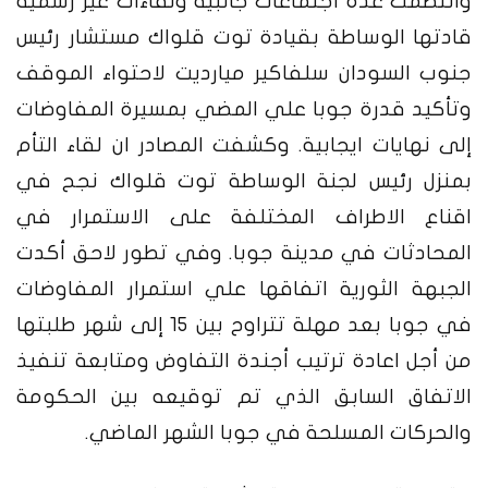
وانتظمت عدة اجتماعات جانبية ولقاءات غير رسمية
قادتها الوساطة بقيادة توت قلواك مستشار رئيس
جنوب السودان سلفاكير ميارديت لاحتواء الموقف
وتأكيد قدرة جوبا علي المضي بمسيرة المفاوضات
إلى نهايات ايجابية. وكشفت المصادر ان لقاء التأم
بمنزل رئيس لجنة الوساطة توت قلواك نجح في
اقناع الاطراف المختلفة على الاستمرار في
المحادثات في مدينة جوبا.
وفي تطور لاحق أكدت
الجبهة الثورية اتفاقها علي استمرار المفاوضات
في جوبا بعد مهلة تتراوح بين 15 إلى شهر طلبتها
من أجل اعادة ترتيب أجندة التفاوض ومتابعة تنفيذ
الاتفاق السابق الذي تم توقيعه بين الحكومة
والحركات المسلحة في جوبا الشهر الماضي.