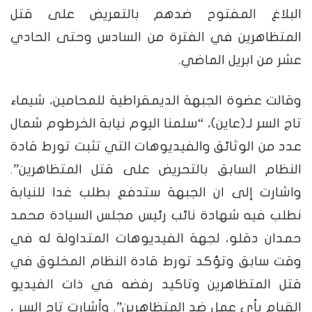
البلاغ المفتوح ضدهم بالتعريض على قتل
المتظاهرين في الفترة من السادس وحتى الحادي
عشر من ابريل الماضي.
وقالت عضوة الجبهة الديمقراطية للمحامين، شيماء
تاج السر لـ(عاين)، “سلمنا اليوم نيابة الخرطوم شمال
عدد من الوثائق والفيديوهات التي تثبت تورط قادة
النظام السابق بالتحريض على قتل المتظاهرين”.
واشارت إلى ان الجبهة ستدفع بطلب غدا للنيابة
نطلب فيه شهادة نائب رئيس مجلس السيادة محمد
حمدان دقلو، لجهة الفيديوهات المتداولة له في
وقت سابق وتؤكد تورط قادة النظام المخلوق في
قتل المتظاهرين وتاكيد رفضه في ذات الفيديو
القيام بأي عمل ضد المتظاهرين”.
وأشارت تاج السر ،