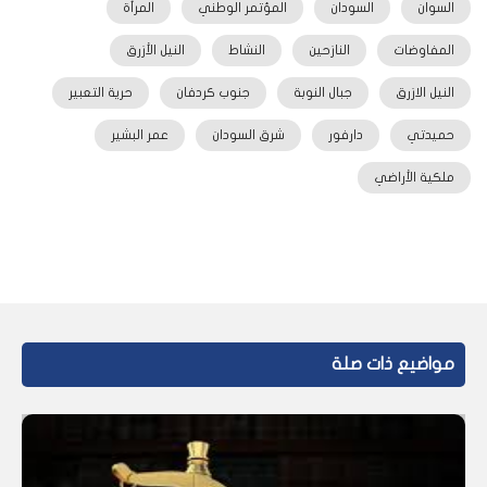
السوان
السودان
المؤتمر الوطني
المرأة
المفاوضات
النازحين
النشاط
النيل الأزرق
النيل الازرق
جبال النوبة
جنوب كردفان
حرية التعبير
حميدتي
دارفور
شرق السودان
عمر البشير
ملكية الأراضي
مواضيع ذات صلة