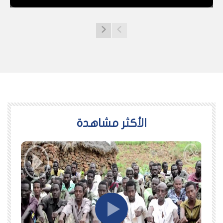
اﻷكثر مشاهدة