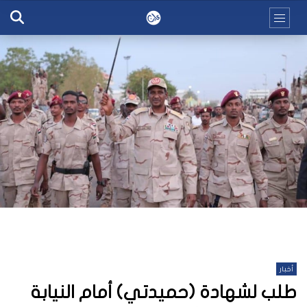
أخبار
طلب لشهادة (حميدتي) أمام النيابة