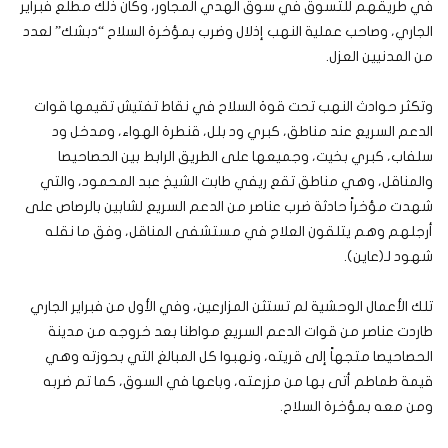
في طريقهم للتسوق في سوق الهدي المجاور، وكان ذلك مطلع فبراير
الجاري، وصاحب عملية النهب إذلال وضرب بمؤخرة السلاح “دبشك” لعدد
من المدنيين العزل.
وتكثر حوادث النهب تحت قوة السلاح في نقاط تفتيش تقيمها قوات
الدعم السريع عند مناطق، كبري ود بلل، قنطرة الهواء، ومدخل ود
سلفاب، كبري بخيت، وجميعها على الطريق الرابط بين الحصاحيصا
والمناقل، وهي مناطق تقع ريفي طابت الشيخ عبد المحمود، والتي
شهدت مؤخراً حادثة ضرب عناصر من الدعم السريع لشابين بالرصاص على
أرجلهم وهم يتلقون العلاج في مستشفى المناقل، وفق ما نقله
شهود لـ(عاين).
تلك الأعمال الوحشية لم تستثن المزارعين، وفي الأول من فبراير الجاري
طاردت عناصر من قوات الدعم السريع مواطنا بعد خروجه من مدينة
الحصاحيصا متجهاً إلى قريته، ونهبوا كل المبالغ التي بحوزته وهي
قيمة طماطم أتى بها من مزرعته، وباعها في السوق، كما تم ضربه
ومن معه بمؤخرة السلاح.