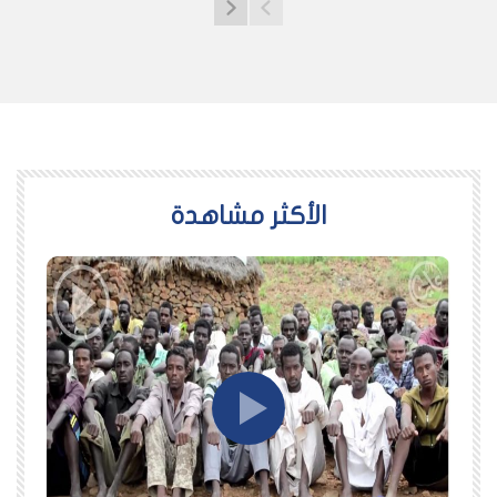
اﻷكثر مشاهدة