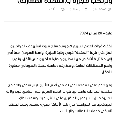
وترتكب مجزرة بـ(العُقدة المغاربة)
شبكة عاين
قبل سنتين
5.5 ألف
عاين – 20 فبراير 2024
نفذت قوات الدعم السريع هجوم مسلح مروع استهدف المواطنين
العزل في قرية “العقدة” غربي ولاية الجزيرة أواسط السودان، مما أدى
إلى مقتل 6 أشخاص من المدنيين وإصابة 9 آخرين على الأقل، ونهب
واسع للممتلكات الخاصة، وسط رفض حامية للجيش السوداني مجاورة
التدخل
.
والهجوم على العقدة الذي تم في أمس الاثنين، ليس سوى واحد من
سلسلة اعتداءات قامت بها قوات الدعم السريع على مناطق غرب ولاية
الجزيرة خلال الأسبوعين الماضيين على الأقل، حيث وسعت نطاق
انتهاكاتها ضد المواطنين في تلك الأماكن بصورة بشعة، وسط انقطاع
تام في خدمات الاتصالات والإنترنت.