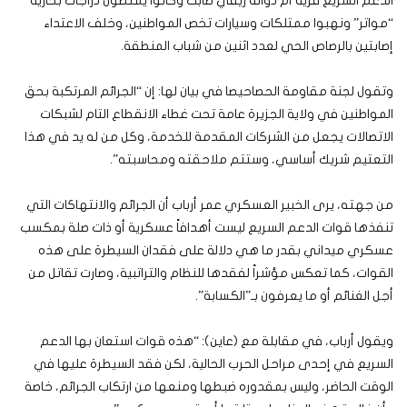
الدعم السريع قرية أم دوانة ريفي طابت وكانوا يمتطون دراجات بخارية
“مواتر” ونهبوا ممتلكات وسيارات تخص المواطنين، وخلف الاعتداء
إصابتين بالرصاص الحي لعدد اثنين من شباب المنطقة.
وتقول لجنة مقاومة الحصاحيصا في بيان لها: إن “الجرائم المرتكبة بحق
المواطنين في ولاية الجزيرة عامة تحت غطاء الانقطاع التام لشبكات
الاتصالات يجعل من الشركات المقدمة للخدمة، وكل من له يد في هذا
التعتيم شريك أساسي، وستتم ملاحقته ومحاسبته”.
من جهته، يرى الخبير العسكري عمر أرباب أن الجرائم والانتهاكات التي
تنفذها قوات الدعم السريع ليست أهدافاً عسكرية أو ذات صلة بمكسب
عسكري ميداني بقدر ما هي دلالة على فقدان السيطرة على هذه
القوات، كما تعكس مؤشراً لفقدها للنظام والتراتبية، وصارت تقاتل من
أجل الغنائم أو ما يعرفون بـ”الكسابة”.
ويقول أرباب، في مقابلة مع (عاين): “هذه قوات استعان بها الدعم
السريع في إحدى مراحل الحرب الحالية، لكن فقد السيطرة عليها في
الوقت الحاضر، وليس بمقدوره ضبطها ومنعها من ارتكاب الجرائم، خاصة