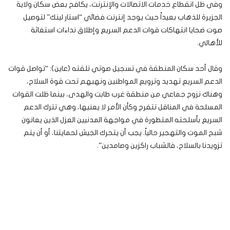
وفي ظل انقطاع خدمات الاتصالات والإنترنت، يكافح بعض سكان ولاية
الجزيرة للذهاب بعيداً حيث يوجد إنترنت فضائي “استار لينك” لتوصيل
صوت ضحايا انتهاكات قوات الدعم السريع وإطلاق نداءات استغاثة
للأهالي.
وقال أحد سكان المنطقة في تسجيل صوتي تلقته (عاين): “تواصل قوات
الدعم السريع تهديد وترويع المواطنين ونهبهم تحت قوة السلاح،
وهناك نزوح جماعي من منطقة غرب طابت والهدى، بينما ظلت القوات
المسلحة في المناقل تتفرج وكأن الأمر لا يعنيها، وهي تترك الدعم
السريع بأسلحته المتطورة في مواجهة المدنيين العزل الذين يعانون
شبح الموت والتهجير حالياً. يجب أن يتحرك الجيش لحمايتنا، أو أن يتم
تزويدنا بالسلاح، فالشباب راكزين وصامدين”.