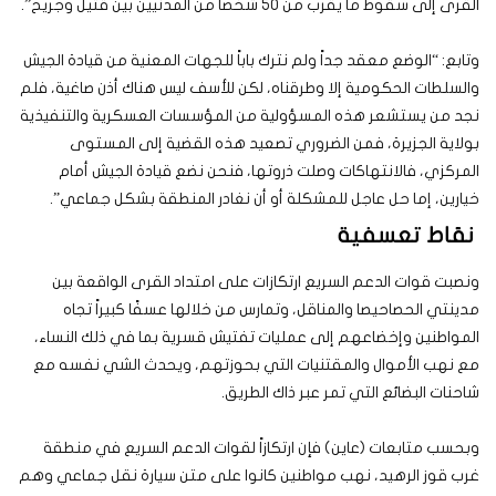
القرى إلى سقوط ما يقرب من 50 شخصاً من المدنيين بين قتيل وجريح”.
وتابع: “الوضع معقد جداً ولم نترك باباً للجهات المعنية من قيادة الجيش
والسلطات الحكومية إلا وطرقناه، لكن للأسف ليس هناك أذن صاغية، فلم
نجد من يستشعر هذه المسؤولية من المؤسسات العسكرية والتنفيذية
بولاية الجزيرة، فمن الضروري تصعيد هذه القضية إلى المستوى
المركزي، فالانتهاكات وصلت ذروتها، فنحن نضع قيادة الجيش أمام
خيارين، إما حل عاجل للمشكلة أو أن نغادر المنطقة بشكل جماعي”.
نقاط تعسفية
ونصبت قوات الدعم السريع ارتكازات على امتداد القرى الواقعة بين
مدينتي الحصاحيصا والمناقل، وتمارس من خلالها عسفًا كبيراً تجاه
المواطنين وإخضاعهم إلى عمليات تفتيش قسرية بما في ذلك النساء،
مع نهب الأموال والمقتنيات التي بحوزتهم، ويحدث الشي نفسه مع
شاحنات البضائع التي تمر عبر ذاك الطريق.
وبحسب متابعات (عاين) فإن ارتكازاً لقوات الدعم السريع في منطقة
غرب قوز الرهيد، نهب مواطنين كانوا على متن سيارة نقل جماعي وهم