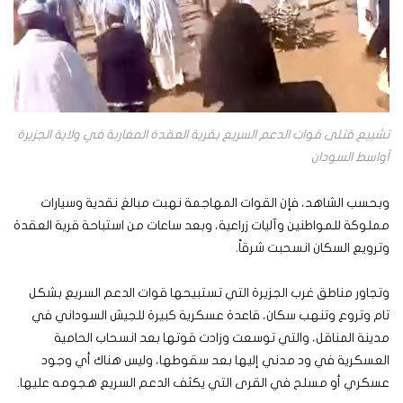
تشييع قتلى قوات الدعم السريع بقرية العقدة المغاربة في ولاية الجزيرة
أواسط السودان
وبحسب الشاهد، فإن القوات المهاجمة نهبت مبالغ نقدية وسيارات
مملوكة للمواطنين وآليات زراعية، وبعد ساعات من استباحة قرية العقدة
وترويع السكان انسحبت شرقاً.
وتجاور مناطق غرب الجزيرة التي تستبيحها قوات الدعم السريع بشكل
تام وتروع وتنهب سكان، قاعدة عسكرية كبيرة للجيش السوداني في
مدينة المناقل، والتي توسعت وزادت قوتها بعد انسحاب الحامية
العسكرية في ود مدني إليها بعد سقوطها، وليس هناك أي وجود
عسكري أو مسلح في القرى التي يكثف الدعم السريع هجومه عليها.