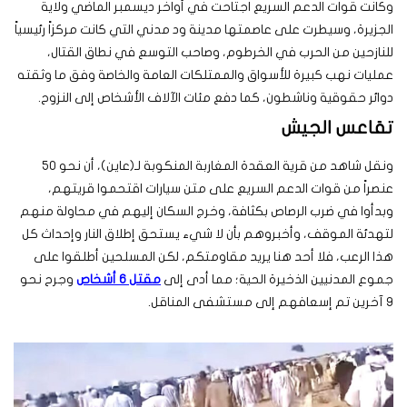
وكانت قوات الدعم السريع اجتاحت في أواخر ديسمبر الماضي ولاية
الجزيرة، وسيطرت على عاصمتها مدينة ود مدني التي كانت مركزاً رئيسياً
للنازحين من الحرب في الخرطوم، وصاحب التوسع في نطاق القتال،
عمليات نهب كبيرة للأسواق والممتلكات العامة والخاصة وفق ما وثقته
دوائر حقوقية وناشطون، كما دفع مئات الآلاف الأشخاص إلى النزوح.
تقاعس الجيش
ونقل شاهد من قرية العقدة المغاربة المنكوبة لـ(عاين)، أن نحو 50
عنصراً من قوات الدعم السريع على متن سيارات اقتحموا قريتهم،
وبدأوا في ضرب الرصاص بكثافة، وخرج السكان إليهم في محاولة منهم
لتهدئة الموقف، وأخبروهم بأن لا شيء يستحق إطلاق النار وإحداث كل
هذا الرعب، فلا أحد هنا يريد مقاومتكم، لكن المسلحين أطلقوا على
جموع المدنيين الذخيرة الحية؛ مما أدى إلى
مقتل 6 أشخاص
وجرح نحو
9 آخرين تم إسعافهم إلى مستشفى المناقل.