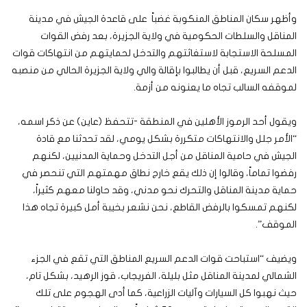
وأظهر سكان المناطق المنكوبة غضباً على قاعدة الجيش في مدينة
المناقل والسلطات الحكومية في ولاية الجزيرة، بعد رفض القوات
المسلحة الاستجابة لاستغاثتهم والتدخل لحمايتهم من انتهاكات قوات
الدعم السريع، قبل أن يطالبوا بإقالة والي ولاية الجزيرة الحالي من منصبه
لموقفه السالب تجاه ما يعنونه من أزمة.
ويقول أحد الرموز الأهلين في المنطقة -تتحفظ (عاين) عن ذكر اسمه،
“الأمر جلل والانتهاكات متكررة بشكل يومي، لقد تحدثنا مع قادة
الجيش في حامية المناقل من أجل التدخل وحماية المدنيين، لكنهم
رفضوا تماماً، وقالوا إن ذلك يقع خارج نطاق مهمتهم التي تنحصر في
حماية مدينة المناقل والتحرك نحو مدني، وقد حاولنا معهم كثيراً،
لكنهم تمسكوا بالرفض القاطع، نحن نشعر بخيبة أمل كبيرة تجاه هذا
الموقف”.
ويضيف “استباحت قوات الدعم السريع المناطق التي تقع في الجزء
الشمالي لمدينة المناقل مثل بليلة، الفريجاب، قوز الرهيد، بشكل تام،
حيث نهبوا كل السيارات وآليات الزراعية، كما أدى الهجوم على تلك