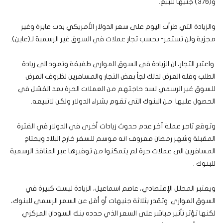
و(376) جنيها للبيع.
والزيادة التي طرأت اليوم على سعر الدولار الأمريكي بدت عابرة وغير
مجزية ولن تستمر- بحسب تجار عملات في السوق غير الرسمية لـ(عاين).
واعتبر التجار، ان الزيادة في السوق الموازي طفيفة وتعود الى زيادة
الطلب وقلة العرض لذلك لجأ بعض التجار والمسافرين لظروف المرض
للسوق غير الرسمي لسد حاجتهم من العملات الحرة بعد الفشل في
الحصول عليها من البنوك التى تقوم بشراء الدولار ولكن لاتبيعه.
وتوقع تاجر عملة آخر عدم حدوث زيادات أخرى في الدولار في الفترة
المقبلة وشهر رمضان معروف انه موسم للسفر خارج البلاد ويحتاج
المسافرين الى عملات حرة لم يتمكنوا من توفيرها عبر المنافذ الرسمية
للبنوك .
ويعتبر المحلل الإقتصادي، عاصم اسماعيل، الزيادة ليست كبيرة في
السوق الموازي وتقدر بثلاثة جنيهات أو أقل عن السعر الرسمي للبنوك،
لكنها تؤثر تأثير مباشر على السعر الذي حدده بنك السودان المركزي