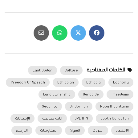
الكلمات المفتاحية
East Sudan
Culture
Freedom Of Speech
Ethiopian
Ethiopia
Economy
Land Ownership
Genocide
Freedoms
Security
Omdurman
Nuba Mountains
South Kordofan
SPLM-N
ابادة جماعية
الإنتخابات
الاقتصاد
الحريات
السوان
المفاوضات
النازحين