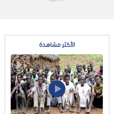
اﻷكثر مشاهدة