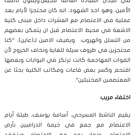
في ميدان القيادة العامة للجيش
.
ويقول ناصف
الأمين، وهو احد الشهود، انه كان محتجزا لأيام بعد
عملية فض الاعتصام مع العشرات داخل مبنى كلية
الاشعة في محيط الاعتصام قبل ان يتمكن بعضهم
من التسلل والهروب
.
ويضيف الامين لـ
(
عاين
)
،
“
كنا
محتجزين في ظروف سيئة للغاية ونخاف الخروج لأن
القوات المهاجمة كانت ترتكز في البوابات وبعضها
اقتحم وكسر بعض قاعات ومكاتب الكلية بحثا عن
المعتصمين المختبئين
“.
اختفاء مريب
يقيم الناشط المسرحي، أسامة يوسف، طيلة أيام
الاعتصام مع جمع في خيمة الدراميين بأرض
الاعتصام، ونهار يوم فض الاعتصام وبتفقد