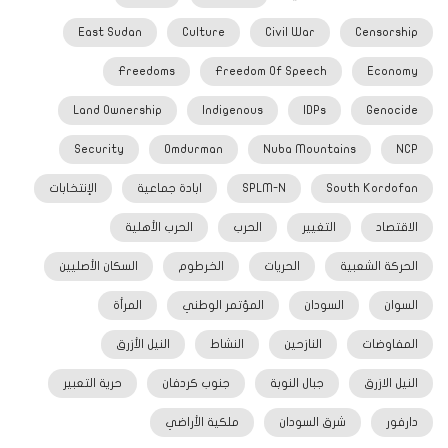
East Sudan
Culture
Civil War
Censorship
Freedoms
Freedom Of Speech
Economy
Land Ownership
Indigenous
IDPs
Genocide
Security
Omdurman
Nuba Mountains
NCP
South Kordofan
SPLM-N
ابادة جماعية
الإنتخابات
الاقتصاد
التغيير
الحرب
الحرب الأهلية
الحركة الشعبية
الحريات
الخرطوم
السكان الأصليين
السوان
السودان
المؤتمر الوطني
المرأة
المفاوضات
النازحين
النشاط
النيل الأزرق
النيل الازرق
جبال النوبة
جنوب كردفان
حرية التعبير
دارفور
شرق السودان
ملكية الأراضي