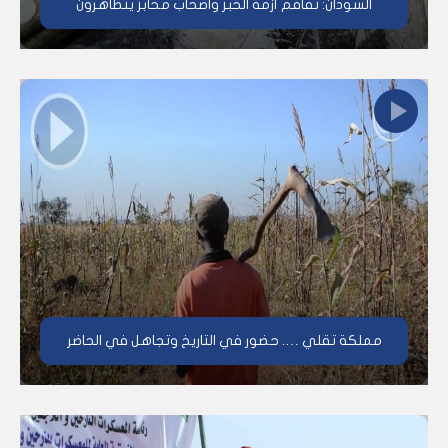
السودان: تفاقم أزمة الخبز واصحاب مخابز يتظاهرون
مملكة تقلي …. حضور في التاريخ وتجاهل في الحاضر