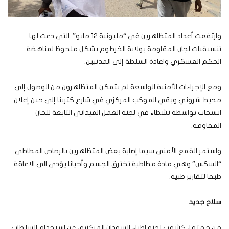
وارتفعت أعداد المتظاهرين في “مليونية 12 مايو” التي دعت لها
تنسيقيات لجان المقاومة بولاية الخرطوم بشكل ملحوظ لمناهضة
الحكم العسكري واعادة السلطة إلى المدنيين.
ومع الإجراءات الأمنية الواسعة لم يتمكن المتظاهرون من الوصول إلى
محيط شروني وبقي الموكب المركزي في شارع كترينا إلى حين إعلان
انسحاب بواسطة نشطاء في لجنة العمل الميداني التابعة للجان
المقاومة.
واستمر القمع الأمني سيما إصابة بعض المتظاهرين بالرصاص المطاطي
“السكس” وهي مادة مطاطية تخترق الجسم وأحيانا يؤدي الى الاعاقة
طبقا لتقارير طبية.
سلاح جديد
من جهتها، كشفت لجنة اطباء السودان المركزية، عن استخدام السلطات