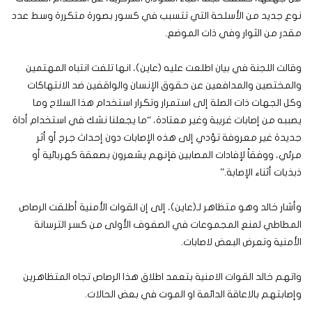
نوع جديد من الأسلحة التي تتسبب في كسور بصورة متكررة وسط عدد
مقدر من الثوار وفي ذات الموضع.
وقالت اللجنة في بيان اطلعت عليه (عاين)، انها تلفت انتباه المهتمين
والمختصين والمدافعين عن حقوق الإنسان والواقفين ضد الانتهاكات
وكل الجهات ذات الصلة إلى استمرار وتكرار استخدام هذا السلاح وما
يصببه من إصابات غريبة وغير معتادة، “ما يجعلنا نشك في استخدام أداة
جديدة غير معروفة تؤدي إلى هذه الإصابات دون إحداث جرح أو أثر
مرئي، ووفقاً لإفادات المصابين فإنهم يشعرون بصعقة كهربائية أو
ذبذبات أثناء الإصابة.”
وأشار خالد وهو متظاهر لـ(عاين)، إلى إن القوات الأمنية أطلقت الرصاص
المطاطي لمنع المجموعات في الصفوف الأولى من كسر الترسانة
الأمنية وتعرض البعض لاصابات.
واتهم خالد القوات الامنية بتعمد اطلاق هذا الرصاص تجاه المتظاهرين
وإصابتهم بالاعاقة الدائمة او الموت في بعض الحالات.