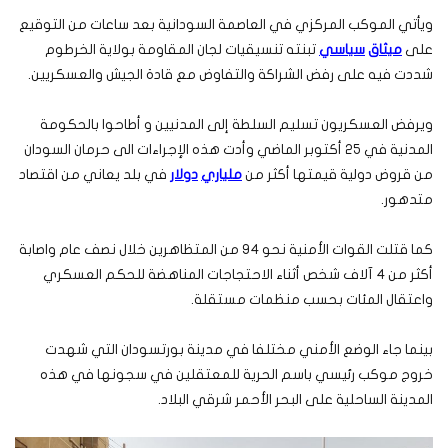
ويأتي الموكب المركزي في العاصمة السودانية بعد ساعات من التوقيع
على
ميثاق
سياسي
تبنته تنسيقيات لجان المقاومة بولاية الخرطوم
شددت فيه على رفض الشراكة والتفاوض مع قادة الجيش والعسكريين.
ويرفض العسكريون تسليم السلطة إلى المدنيين و أطاحوا بالحكومة
المدنية في 25 أكتوبر الماضي وأدت هذه الإجراءات الى حرمان السودان
من قروض دولية قيمتها أكثر من
ملياري
دولار
في بلد يعاني من اقتصاد
متدهور.
كما قتلت القوات الأمنية نحو 94 من المتظاهرين خلال نصف عام واصابة
أكثر من 4 آلاف شخص أثناء الاحتجاجات المناهضة للحكم العسكري
واعتقال المئات بحسب منظمات مستقلة.
بينما جاء الوضع الأمني مختلفا في مدينة بورتسودان التي شهدت
خروج موكب رئيسي باسم الحرية للمعتقلين في سجونها في هذه
المدينة الساحلية على البحر الأحمر شرقي البلاد.