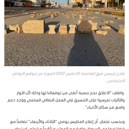
شارع رئيسي شرق العاصمة 22 مارس 2022 الصورة من مواقع التواصل
الاجتماعي
واضاف “الاغلاق نجح بنسبة أعلى من توقعاتنا لها وذلك لأن الثوار
والثائرات تمرسوا على التنسيق في العمل النضالي السلمي ووجد دعم
واسع من سكان الأحياء” .
‏وبحسب عثمان، أن إعلان المتاريس يومي “الثلاثاء والأربعاء” تضامناً مع
قضايا معلمي السودان وإضرابهم المعلن و تأكيداً منا على استرداد