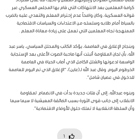
كرامة المعلمين بعد الانتهاكات التي قام بها المجلس العسكري عبر
قواته العسكرية، وكان واضحاً عدم إحترام المعلم والتعدي عليه بالضرب
بالسياط أمام طلابه وسلسله من الاعتداءات والسياسات الاقتصادية
الممنهجة تجاه المعلمين التي تعمل على زيادة معاناة المعلم .
وبنجاح الإغلاق في العاصمة، يؤكد الكاتب والمحلل السياسي، ياسر عبد
الله، بأن لجان المقاومة أثبتت أنها صاحبة الصوت الأعلى بعد الإستجابة
الواسعة لدعوتها والشلل الكامل الذي أصاب الحياة في العاصمة
الخرطوم اليوم. وقال عبد الله لـ(عاين)، “الإغلاق الذي تم اليوم للعاصمة
للدخول في عصيان شامل”.
وينوه عبدالله، إلى أن فئات جديدة بدأت في الانضمام لمقاومة
الانقلاب إلى جانب قوى الثورة بسبب الضائقة المعيشية لا سيما سيما
وأن السلطة الانقلابية لا تملك حلول للأوضاع الاقتصادية”.
1