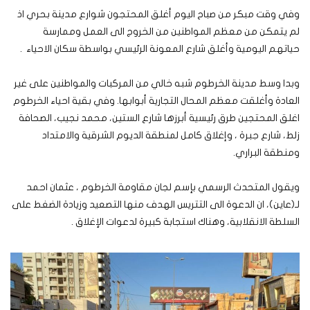
وفي وقت مبكر من صباح اليوم أغلق المحتجون شوارع مدينة بحري اذ
لم يتمكن من معظم المواطنين من الخروج الى العمل وممارسة
حياتهم اليومية وأغلق شارع المعونة الرئيسي بواسطة سكان الاحياء .
وبدا وسط مدينة الخرطوم شبه خالي من المركبات والمواطنين على غير
العادة وأغلقت معظم المحال التجارية أبوابها. وفي بقية احياء الخرطوم
اغلق المحتجين طرق رئيسية أبرزها شارع الستين، محمد نجيب، الصحافة
زلط، شارع جبرة ، وإغلاق كامل لمنطقة الديوم الشرقية والامتداد
ومنطقة البراري.
ويقول المتحدث الرسمي بإسم لجان مقاومة الخرطوم ، عثمان احمد
لـ(عاين)، ان الدعوة الى التتريس الهدف منها التصعيد وزيادة الضغط على
السلطة الانقلابية، وهناك استجابة كبيرة لدعوات الإغلاق .