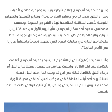
وشهدت مدينة أم درمان إغلاق شوارع رئيسية وفرعية وداخل الأحياء،
وجرى اغلاق شارع الوادي وشارع النيل ام درمان وشارع الأربعين والشوارع
الفرعية للأحياء السكنية المتاخمة لهذه الشوارع الحيوية، وبحسب
مصطفى سعيد أحد سكان ام درمان، فأن اليوم الأول من حملة تتريس
شوارع ولاية الخرطوم كان ناجحا بنسبةٍ كبيرة، فمن خلال تجواله لاحظ
خلوها من المارة في ساعات الذروة التي تشهد ازدحاماً واختناقاً مروريا
في الأيام العادية”.
وأشار سعيد لـ(عاين)، إلى ان الشوارع الرئيسية بمدينة أم درمان أغلقت
بالكامل منذ ليلة الثلاثاء، ولحقت بها شوارع فرعية.. فمثلا شارع النيل أم
درمان أغلق بالكامل قبالة حي ابروف وبيت المال منذ الليل، نسبة
لاستشهاد أحد أبناء المنطقة في موكب أمس. أما في مدينة الثورة
فقد تم تتريس شارع الشنقيطي والنص، إلا أن شارع الوادي كانت حركته
طبيعية.