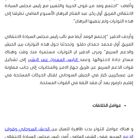
وأضاف: “اجتمع وفد من قوى الحرية والتغيير مع رئيس مجلس السيادة
الانتقالي الفريق أول ركن عبد الفتاح البرهان الأسبوع الماضي تطرقنا إلى
هذه التوترات ولم ينفيها البرهان”.
وأردف الدقير: “إجتمع الوفد أيضا مع نائب رئيس مجلس السيادة الانتقالي
الفريق أول محمد حمدان دقلو وتحدثنا حول هذه التوترات بين الجيش
والدعم السريع” ويرى الدقير ان التوترات مستمرة منذ وقت وهناك
مساع جادة لاحتوائها.
وعمد
الرئيس المعزول عمر البشير
إلى تشكيل
قوات الدعم السريع عن طريق جهاز الامن والمخابرات إلى جانب معاونة
من عسكريين كبار في الجيش السوداني لقتال الحركات المسلحة في
إقليم دارفور بعد أن فقد الثقة في القوات المسلحة.
عوامل الخلافات
و هناك عوامل للتوتر بدت ظاهرة للعيان بين
الجيش السوداني وقوات
الدعم
السريع ففي الشهر الماضي أصدر رئيس مجلس السيادة الانتقالي