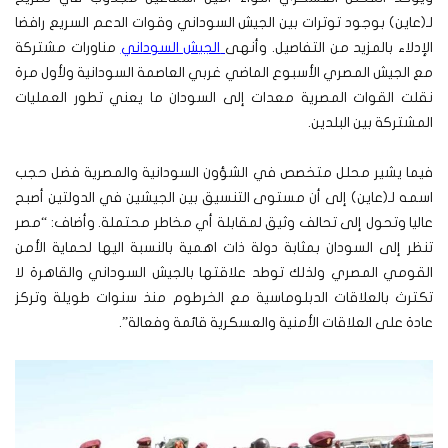
لـ(عاين) بوجود توترات بين الجيش السوداني وقوات الدعم السريع رافضا
الإدلاء بالمزيد من التفاصيل.
وأنهى
الجيش السوداني
مناورات مشتركة
مع الجيش المصري الأسبوع الماضي غربي العاصمة السودانية ولأول مرة
نقلت القوات المصرية معدات إلى السودان ما يعني تطور العمليات
المشتركة بين البلدين.
فيما يشير محلل متخصص في الشؤون السودانية والمصرية فضل حجب
اسمه لـ(عاين) إلى أن مستوى التنسيق بين الجيشين في الدولتين أصبح
عاليا وتحول إلى تحالف وثيق لمقابلة أي مخاطر محتملة.
وأضاف: “مصر
تنظر إلى السودان بمثابة دولة ذات اهمية بالنسبة اليها لحماية الأمن
القومي المصري ولذلك توطد علاقتها بالجيش السوداني والقاهرة لا
تكترث بالعلاقات الدبلوماسية مع الخرطوم منذ سنوات طويلة وتركز
عادة على العلاقات الأمنية والعسكرية قائمة وفعالة”.