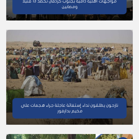
مواجهات أهلية دامية بجنوب كردفان تحصد 13 قتيلا
ومصابين
نازحون يطلقون نداء إستغاثة عاجلة جراء هجمات علي
مخيم بدارفور