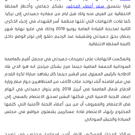
قرارا بتنسيق
سفر أعضاء المجلس
بشكل جماعي وأخطار السلطة
الانتقالية عن الغرض منه ولك قبل ايام من مغادرة حميدتي إلى تركيا.
كما قادت الاتهامات التي تلتها منظمة أسر الشهداء في إحياء الذكرى
الثانية لمذبحة القيادة العامة يونيو 2019 وذلك في مايو نهاية شهر
رمضان بحق حميدتي وشقيقه عبد الرحيم دقلو إلى توتر الوضع داخل
كابينة السلطة الانتقالية.
وانعكست الاتهامات على تصريحات حميدتي في محفل أقيم بالعاصمة
السودانية الجمعة الماضية حينما صرح بشكل مرتجل انه هو الذي قاد
الاطاحة بالرئيس المعزول عمر البشير حينما كان يشاهد مباراة لكرة القدم
في مقر اقامته أثناء تواجد مئات الآلاف من المتظاهرين جوار مقار وزارة
الدفاع شمال العاصمة في أبريل 2019.
ولم يتوان حميدتي في اتهام
اعضاء اللجنة الامنية التي شكلها البشير لسحق الاعتصام بالسعي إلى
فض الاعتصام والمعروف أن من بين أعضاء اللجنة الأمنية التي كلفها
المخلوع بإنهاء الاعتصام قادة عسكريين يشغلون مواقع في مجلس
السيادة والجيش السوداني.
ويؤكد المحلل العسكري اللواء أمين اسماعيل مجذوب في تصريح