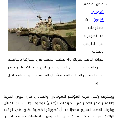
وكان موقع
(مونتي
كاروو)
نشر
معلومات
عن تجهيزات
بين الطرفين
ونفذت
قوات الدعم تحريك 40 قطعة مدرعة في مقارها بالعاصمة
السودانية فيما أجرى الجيش السوداني تحصيات على مقار
وزارة الدفاع والقيادة العامة شمال العاصمة على ضفاف النيل
الازرق.
ويعترف رئيس حزب المؤتمر السوداني والقيادي في قوى الحرية
والتغيير عمر الدقير في تصريحات لـ(عاين) بوجود توترات بين الجيش
وقوات الدعم السريع محذرًا من أن تطوراتها خطيرة لكنها في الوقت
الراهن في خلافات يمكن حلها بالجلوس والنقاشات يضيف الدقير.