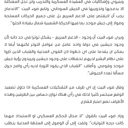
وبنيوي وإشكاليات في العقيدة العسكرية والتدريب ولن تُحل المشكلة
الا بدمجها وتذويبها في الجيش السوداني.
وتابع ضوء البيت: “الاندماج
يجب أن لايقتصر على الدعم السريع بل على جميع الحركات المسلحة
وصولا إلى جيش موحد بما فيها الحركة الشعبية شمال بقيادة الحلو”.
ويرى ضوء البيت أن وجود – الدعم السريع – يشكل توترا في حد ذاته لأن
وجود جيشين في دولة واحد عامل من عوامل التوتر لكنهما أيضا لا
يمكن ان يقدما على اي خطوة لان القوى المدنية والشباب الذين ثاروا
على نظام البشير لديهم تحفظات على وجود جيشين ويريدون رؤية جيش
موحد وقومي.
وأضاف: “الشباب الذي يقود الثورة لديه رأي واضح حول
مسألة تعدد الجيوش”.
وقال ضوء البيت إن اي طرف من التشكيلات العسكرية اذا حاول تصعيد
الوضع سيخسر كثيرا لذلك في رأي هناك توازن حساس بين الطرفين وهذه
الأطراف تضع اعتبار للشارع.
وزاد ضوء البيت بالقول: “لا مجال للحكم العسكري او الاستبداد مهما
كانت درجة التوترات”.
ولفت إلى أن الوصول إلى السلطة المدنية يتطلب