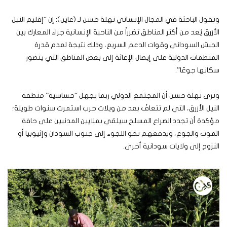
وتقول الباحثة في المجال الإنساني نهلة حسن لـ (عاين): إن “إقليم النيل
الأزرق يُعد من أكثر المناطق تضرراً من الناحية الإنسانية جراء المعارك بين
الجيش السوداني وقوات الدعم السريع، وذلك نتيجة لعدم قدرة
المنظمات الدولية على إيصال الإغاثة إلى بعض المناطق التي يتضور
سكانها جوعًا”.
وترى نهلة حسن أن المجتمع الدولي ربما يجهل “حساسية” منطقة
النيل الأزرق، التي لم تتعافَ بعد من ويلات حرب استمرت سنوات طويلة؛
مؤكدة أن تجدد الصراع المسلح سيلقي بملايين المدنيين على حافة
الموت والجوع، ويدفعهم نحو اللجوء إلى جنوب السودان وإثيوبيا أو
النزوح إلى ولايات سودانية أخرى.