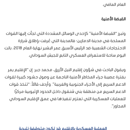
العام الماضي.
القبضة الأمنية
وتبرز “القبضة الأمنية” كإحدى الوسائل المشددة التي لجأت إليها القوات
المسلحة في مدينة الدمازين؛ فالمدينة التي عُرفت بإطلاق شرارة
الاحتجاجات الشعبية ضد الرئيس الأسبق عمر البشير نهاية العام 2018، باتت
اليوم ساحة للاستعراض العسكري التابع للجيش السوداني.
ويقول الباحث في شؤون إقليم النيل الأزرق، محمد جبر: إن “الإقليم يمر
بفترة عصيبة جراء المخاطر الأمنية الناجمة عن وصول حشود كبيرة لقوات
الدعم السريع إلى الأجزاء الجنوبية والغربية”. وأردف قائلاً: “تتخذ قوات
الدعم السريع من منطقة بني شنقول داخل الحدود الإثيوبية مركزًا
للعمليات العسكرية التي تعتزم تنفيذها في عمق الإقليم السوداني
المجاور”.
العملية العسكرية بالإقليم قد تكون متوقفة نتيجة