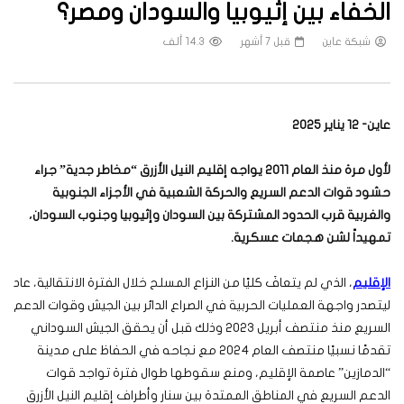
الخفاء بين إثيوبيا والسودان ومصر؟
شبكة عاين
قبل 7 أشهر
14.3 ألف
عاين- 12 يناير 2025
لأول مرة منذ العام 2011 يواجه إقليم النيل الأزرق “مخاطر جدية” جراء
حشود قوات الدعم السريع والحركة الشعبية في الأجزاء الجنوبية
والغربية قرب الحدود المشتركة بين السودان وإثيوبيا وجنوب السودان،
تمهيداً لشن هجمات عسكرية
.
الإقليم
، الذي لم يتعافَ كليًا من النزاع المسلح خلال الفترة الانتقالية، عاد
ليتصدر واجهة العمليات الحربية في الصراع الدائر بين الجيش وقوات الدعم
السريع منذ منتصف أبريل 2023 وذلك قبل أن يحقق الجيش السوداني
تقدمًا نسبيًا منتصف العام 2024 مع نجاحه في الحفاظ على مدينة
“الدمازين” عاصمة الإقليم، ومنع سقوطها طوال فترة تواجد قوات
الدعم السريع في المناطق الممتدة بين سنار وأطراف إقليم النيل الأزرق