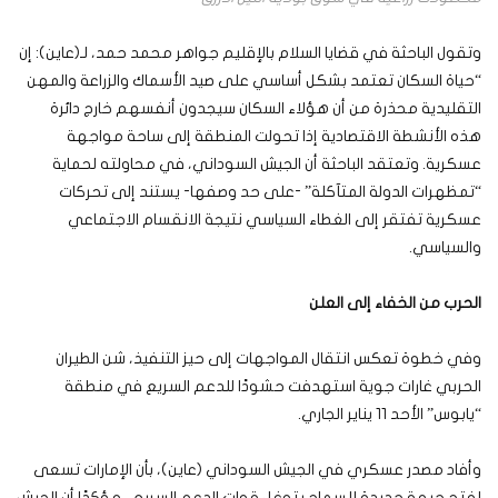
وتقول الباحثة في قضايا السلام بالإقليم جواهر محمد حمد، لـ(عاين): إن
“حياة السكان تعتمد بشكل أساسي على صيد الأسماك والزراعة والمهن
التقليدية محذرة من أن هؤلاء السكان سيجدون أنفسهم خارج دائرة
هذه الأنشطة الاقتصادية إذا تحولت المنطقة إلى ساحة مواجهة
عسكرية. وتعتقد الباحثة أن الجيش السوداني، في محاولته لحماية
“تمظهرات الدولة المتآكلة” -على حد وصفها- يستند إلى تحركات
عسكرية تفتقر إلى الغطاء السياسي نتيجة الانقسام الاجتماعي
والسياسي.
الحرب من الخفاء إلى العلن
وفي خطوة تعكس انتقال المواجهات إلى حيز التنفيذ، شن الطيران
الحربي غارات جوية استهدفت حشودًا للدعم السريع في منطقة
“يابوس” الأحد 11 يناير الجاري.
وأفاد مصدر عسكري في الجيش السوداني (عاين)، بأن الإمارات تسعى
لفتح جبهة جديدة للسماح بتوغل قوات الدعم السريع، مؤكدًا أن الجيش