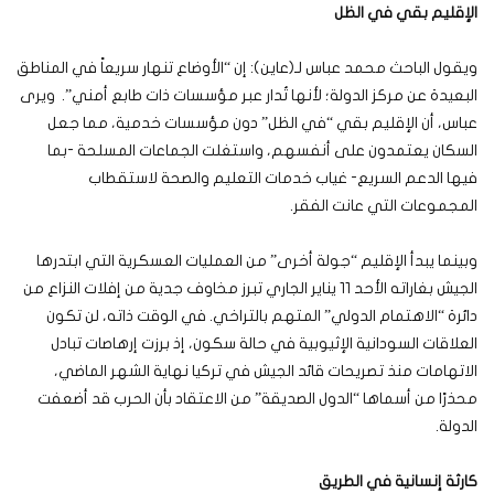
الإقليم بقي في الظل
ويقول الباحث محمد عباس لـ(عاين): إن “الأوضاع تنهار سريعاً في المناطق
البعيدة عن مركز الدولة؛ لأنها تُدار عبر مؤسسات ذات طابع أمني”. ويرى
عباس، أن الإقليم بقي “في الظل” دون مؤسسات خدمية، مما جعل
السكان يعتمدون على أنفسهم، واستغلت الجماعات المسلحة -بما
فيها الدعم السريع- غياب خدمات التعليم والصحة لاستقطاب
المجموعات التي عانت الفقر.
وبينما يبدأ الإقليم “جولة أخرى” من العمليات العسكرية التي ابتدرها
الجيش بغاراته الأحد 11 يناير الجاري تبرز مخاوف جدية من إفلات النزاع من
دائرة “الاهتمام الدولي” المتهم بالتراخي. في الوقت ذاته، لن تكون
العلاقات السودانية الإثيوبية في حالة سكون، إذ برزت إرهاصات تبادل
الاتهامات منذ تصريحات قائد الجيش في تركيا نهاية الشهر الماضي،
محذرًا من أسماها “الدول الصديقة” من الاعتقاد بأن الحرب قد أضعفت
الدولة.
كارثة إنسانية في الطريق