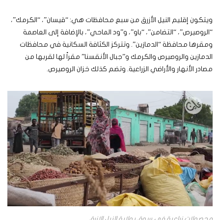
ويتكون إقليم النيل الأزرق من سبع محافظات هي: “قيسان”، “الكرمك”،
“الروصيرص”، “التضامن”، “باو”، و”ود الماحي”، بالإضافة إلى العاصمة
ومقرها محافظة “الدمازين”. وتتركز الكثافة السكانية في محافظات
الدمازين والروصيرص والكرمك و”جبال الأنقسنا” مقراً لها لقربها من
مصادر الأنهار والأراضي الزراعية. وتضم كذلك خزان الروصيرص.
محصولات زراعية في سوق بولاية النيل الازرق