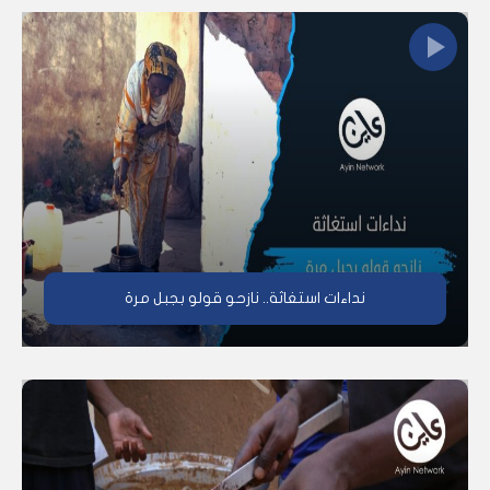
نداءات استغاثة.. نازحو قولو بجبل مرة