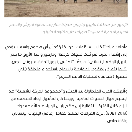
نازحون من منطقة مايرنو جنوبي مدينة سنار بعد معارك الجيش والدعم
السريع اليوم الخميس- الصورة: لجان مقاومة مايرنو
وأضاف مراد: “تقارير المنظمات الدولية تؤكد أن أي هجوم واسع سيؤدي
إلى إشعال الحرب عبر ثلاث جبهات كردفان ودارفور والنيل الأزرق ما ينذر
بانهيار الوضع الإنساني”. مردفًا: “تخشى إثيوبيا تدفق مليوني لاجئ،
لكنها تتعرض لضغوط للمقايضة بالسماح باستخدام منطقة (بني
شنقول) كقاعدة لعمليات الدعم السريع”.
وأنهكت الحرب المتطاولة بين الجيش و”مجموعة الحركة الشعبية” هذا
الإقليم طوال السنوات الماضية، وبينما كان المأمول إبعاد المنطقة عن
النزاع خلال الفترة الانتقالية إبان حكم رئيس الوزراء عبد الله حمدوك
(2019-2021)، برزت الصراعات القبلية كعامل إضافي للإنهاك الإنساني
والاقتصادي.