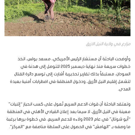
مزارع في ولاية النيل الازرق
وأوضحت الباحثة أن مستشار الرئيس الأمريكي، مسعد بولس، اتخذ
خطوات سريعة منذ نهاية ديسمبر 2025 للتوصل إلى هدنة في
السودان، مستبقاً بذلك تقارير تحذيرية أشارت إلى توسع دائرة القتال
لتشمل إقليم النيل الأزرق، ودخول المنطقة في اضطرابات أمنية بعيدة
المدى.
وتعتقد الباحثة أن قوات الدعم السريع تُعول على كسب انحياز “إثنيات”
معينة في النيل الأزرق، لا سيما بعد إعلان القيادي الأهلي في المنطقة
“أبو شوتال” في عام 2023 ولاءه للدعم السريع، في خطوة بررها برغبة
ما وصفه بـ “الهامش” في الحصول على السلطة مناصفة مع “المركز”.