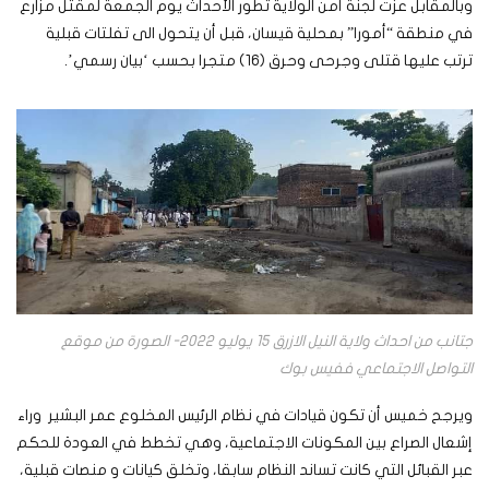
وبالمقابل عزت لجنة أمن الولاية تطور الأحداث يوم الجمعة لمقتل مزارع
في منطقة “أمورا” بمحلية قيسان، قبل أن يتحول الى تفلتات قبلية
ترتب عليها قتلى وجرحى وحرق (16) متجرا بحسب ‘بيان رسمي’.
جتانب من احداث ولاية النيل الازرق 15 يوليو 2022- الصورة من موقع
التواصل الاجتماعي ففيس بوك
ويرجح خميس أن تكون قيادات في نظام الرئيس المخلوع عمر البشير وراء
إشعال الصراع بين المكونات الاجتماعية، وهي تخطط في العودة للحكم
عبر القبائل التي كانت تساند النظام سابقا، وتخلق كيانات و منصات قبلية،