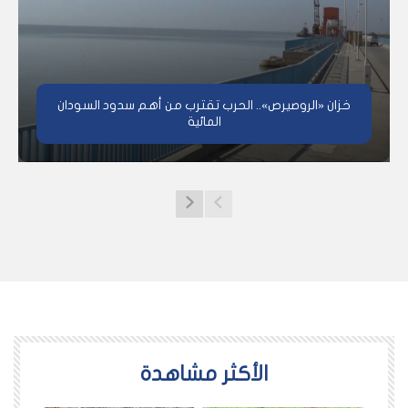
خزان «الروصيرص».. الحرب تقترب من أهم سدود السودان
المائية
اﻷكثر مشاهدة