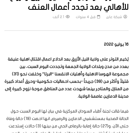
للأهالي بعد تجدد أعمال العنف
شبكة عاين
قبل 4 سنوات
2.1 ألف
16 يوليو 2022
يُخيم التوتر على ولاية النيل الأزرق بعد اندلاع اعمال اقتتال اهلية عنيفة
بعدد من مدن وبلدات الولاية الجمعة وتجددت اليوم السبت، بين
مجموعة الهوسا الاهلية وأهليات الانقسنا “البرتا” وخلفت نحو (31)
قتيلاً وأكثر من (39) جريحاً -بحسب احصائيات حكومية-وحرق أعداد كبيرة
من المنازل والمتاجر بينما شهدت عدد من المناطق موجة نزوح كبيرة إلى
مدينة الدمازين عاصمة الولاية.
فيما قالت لجنة أطباء السودان المركزية في بيان لها اليوم السبت حول
الحالة الصحية بمستشفيي الدمازين والرصيرص انها احصت (19) حالة وفاة
حتى الآن، و(27) حالة إصابة بالرصاص الحي من بينها (3) حالات إستدعت