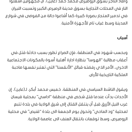
وأفاد التاجر بسوق الروصيرص محمد حمد (عاين)، أن مجهولين اشعلوا
النار في المحلات التجارية بسوق مدينة الرصيرص الكبير وتسببت النيران
في تدمير المتجار بصورة كبيرة كما أشاعوا حالة من الفوضى في شوارع
المدينة وسط غياب تام للأجهزة الأمنية.
أسباب
وبحسب شهود في المنطقة، فإن الصراع تطور بسبب حادثة قتل في
أعقاب مطالبة “الهوسا” بنظارة ادارة أهلية أسوة بالمكونات الاجتماعية
الاخرى، الأمر الذي رفضته قبائل “الأنقسنا” التي تعتبر نفسها صاحبة
الملكية التاريخية للأرض.
ويقول الناشط السياسي في المنطقة، خميس محمد أبكر، لـ(عاين)، إن
الأحداث بدأت عندما قتل شخص في منطقة “اداسي” بمحلية قيسان
غرب النيل الأزرق قبل أن ينتقل القتال إلى شرق الولاية في بلدة تتبع
لمحلية “ود الماحي” وتحول يوم الجمعة الى بلدة “قنيص” في محلية
الروصيرص، وسط توقعات بانتقال العنف الى عاصمة الولاية.