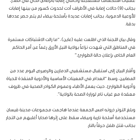
عمليات استكشاف مستعجلة وحالتي إصابة بالرصاص الحي في الصدر،
بجانب (9) حالات إصابة في الأطراف أدت لحدوث كسور من بينها إصابات
للأوعية الدموية، بجانب إصابات عديدة بأسلحة بيضاء لم يتم حصر عددها
بدقة.
وقال بيان اللجنة الذي اطلعت عليه (عاين)، “ما زالت الاشتباكات مستمرة
في المناطق التي شهدت نزاعاً بولاية النيل الأزرق رغماً عن أمر الحاكم
العام الخاص بإعلان حالة الطوارئ.”
وأشار البيان إلى استقبال مستشفيي الدمازين والرصيرص اليوم عدد من
المصابين، وسط “انعدام في المعينات الأساسية والأدوية المنقذة للحياة
وأدوية الطوارئ، حيث يعمل الأطباء وعموم الكوادر الصحية في ظروف
معقدة مع غياب تام لوزارة الصحة بالولاية”.
وبلغ التوتر ذروته امس الجمعة عندما هاجمت مجموعات مدينة قيسان
مستخدمة أسلحة نارية وبيضاء سقط على إثرها ضحايا أغلبهم من التجار
بجانب قتل طفل حرقاً بالنار.