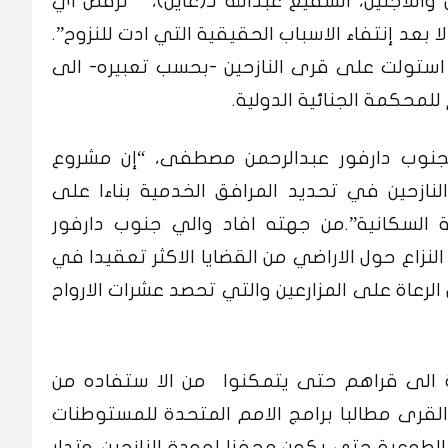
واللاجئين، الشفيع عبدالله لـ(عاين)، “نرفض اي
 بعد إنتفاء الاسباب الحقيقية التي ادت للنزوح”.
 استولت على قرى النازحين -بحسب تعبيره- الى
لمحكمة الجنائية الدولية.
بجنوب دارفور عبدالرحمن مصطفى، “إن مشروع
نازحين في تحديد المرافق الخدمية بناءا على
 السكانية”.
من جهته افاد والي جنوب دارفور
نزاع حول الاراضي من القضايا الاكثر تعقيدا في
الرعاة على المزارعين والتي تحصد عشرات الارواح
دة الى قراهم حتى يتمكنوا من الا ستفاده من
لقرى مطالبا برامج الامم المتحدة للمستوطنات
 الطوعية حتى يكون محفزا لعودة النازحين.
وتدار