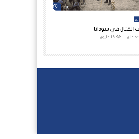
شاهد لاحقاً
ين
أفلام عاين
 القتال في سودانا
رانيا مأمون: الثمن 
ة عاين
1.6 مليون
شبكة عاين
1.5 مليون