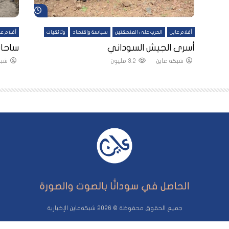
شاهد لاحقاً
شاهد لاحقاً
أفلام عاين
الحرب على المنطقتين
سياسة وإقتصاد
وثائقيات
أفلام عا
لقين
أسرى الجيش السوداني
ساحات
شبكة عاين
3.2 مليون
شبك
جميع الحقوق محفوظة © 2026 شبكةعاين الإخبارية