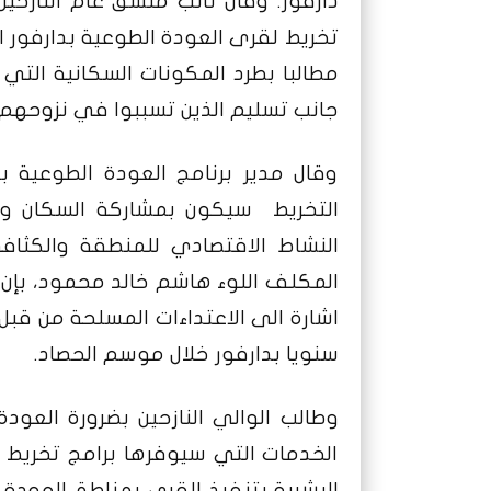
دارفور.
وقال نائب منسق عام النازحين 
تخريط لقرى العودة الطوعية بدارفور الا
مطالبا بطرد المكونات السكانية التي
جانب تسليم الذين تسببوا في نزوحهم ل
وقال مدير برنامج العودة الطوعية 
التخريط سيكون بمشاركة السكان وال
النشاط الاقتصادي للمنطقة والكثافة
المكلف اللوء هاشم خالد محمود، بإن ال
اشارة الى الاعتداءات المسلحة من قبل 
سنويا بدارفور خلال موسم الحصاد.
وطالب الوالي النازحين بضرورة العو
الخدمات التي سيوفرها برامج تخريط ا
البشرية بتنفيذ القرى بمناطق العودة