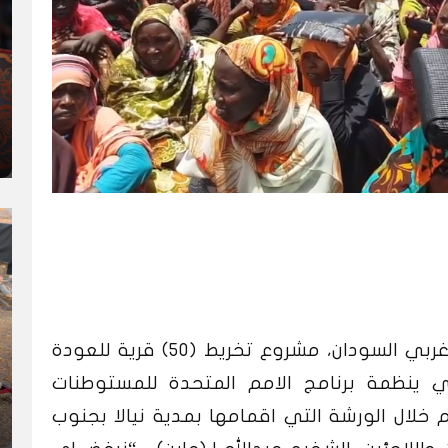
رفض نازحون باقليم دارفور المضطرب غربي السودان، مشروع تخريط (50) قرية للعودة
ي ينظمة برنامج الامم المتحدة للمستوطنات
م خلال الورشة التي اقمامها بمدية نيالا بجنوب