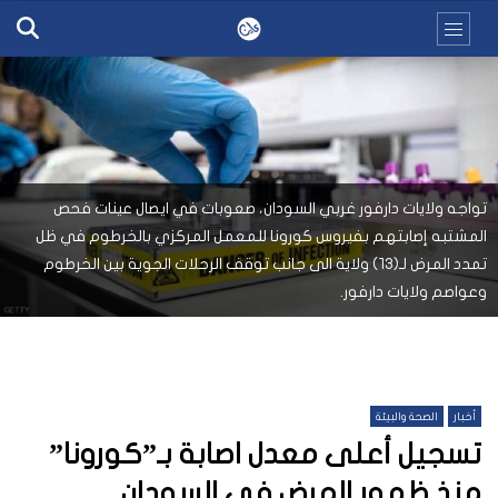
تواجه ولايات دارفور غربي السودان، صعوبات في ايصال عينات فحص
المشتبه إصابتهم بفيروس كورونا للمعمل المركزي بالخرطوم في ظل
تمدد المرض لـ(١٣) ولاية الى جانب توقف الرحلات الجوية بين الخرطوم
وعواصم ولايات دارفور.
أخبار
الصحة والبيئة
تسجيل أعلى معدل اصابة بـ”كورونا”
منذ ظهور المرض في السودان