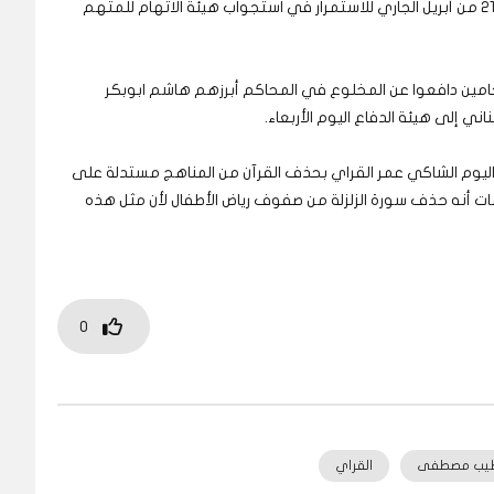
وأوضح عبد الرسول، أن قاضي المحكمة حدد جلسة الـ 21 من أبريل الجاري للاستمرار في استجواب هيئة الاتهام للمتهم
مين دافعوا عن المخلوع في المحاكم أبرزهم هاشم ابوبكر
ي إلى هيئة الدفاع اليوم الأربعاء.
وم الشاكي عمر القراي بحذف القرآن من المناهج مستدلة على
مات أنه حذف سورة الزلزلة من صفوف رياض الأطفال لأن مثل هذه
0
طيب مصطفى
القراي