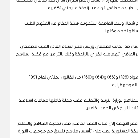
ستمتعت فيها إلى الشاكي عمر القراي الذي نقل لقاضي المحكمة
ل الطيب مصطفى اتهمه بالزندقة ما يعني تكفيره.
 شمال وسط العاصمة استجوبت هيئة الدفاع عن المتهم الطيب
اقها ضد موكلها.
ال ضد الكاتب الصحفي ورئيس منبر السلام العادل الطيب مصطفى
ير الماضي اتهم فيه القراي بالزندقة وذلك بالتزامن مع قضية المناهج
ويحاكم الطيب مصطفى، في هذه القضية بموجب المواد (126) و(66) و(64) و(160) من القانون الجنائي لعام 1991
 الموجهة إليه.
مناهج بوزارة التربية والتعليم عقب حملة قادتها جماعات اسلامية
تاب التاريخ في الصف الخامس.
قل عصر النهضة إلى طلاب الصف الخامس ضمن تحديث المناهج والتخلص
الوثيقة الدستورية نصت على تأسيس مناهج تتسق مع موجهات الثورة