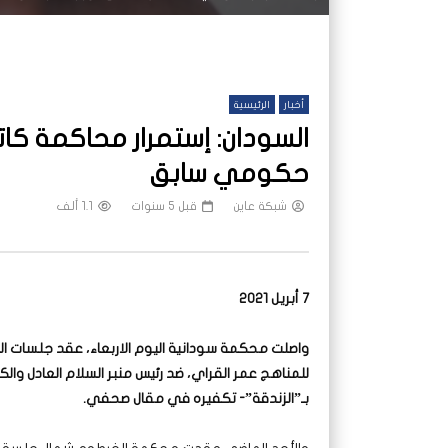
أخبار
الرئيسية
السودان: إستمرار محاكمة ك
حكومي سابق
شبكة عاين
قبل 5 سنوات
1.1 ألف
7 أبريل 2021
واصلت محكمة سودانية اليوم الاربعاء، عقد جلسات ا
للمناهج عمر القراي، ضد رئيس منبر السلام العادل و
بـ”الزندقة”- تكفيره في مقال صحفي.