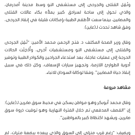
ونُقِل القتلى والجرحى إلى مستشفى النو وسط مدينة أمدرمان،
والذي تحول إلى ساحة لسرادق كبير يملأه بكاء عائلات القتلى
والمصابين، بينما سعت الأطقم الطبية بإمكانات قليلة في إنقاذ الجرحى،
وفق شاهد تحدث لـ(عاين).
وقال وزير الصحة المكلف د. فتح الرحمن محمد الأمين: “نُقِل الجرحى
والقتلى إلى مستشفى النو ومستشفيات أخرى، وأُدْخِلَت الحالات
الحرجة إلى عمليات عاجلة، بعد استدعاء الجراحين والكوادر الطبية وتوفير
أدوية الطوارئ اللازمة، وتجهيز سيارات الإسعاف، وكل ذلك في سبيل
إنقاذ حياة المصابين”. وفقا لوكالة السودان للانباء.
مشاهد مروعة
وقال محمد أبوبكر وهو مواطن يسكن في محيط سوق صابرين لـ(عاين):
إن “القصف المدفعي تم خلال الفترة النهارية وهو توقيت ذروة سوق
صابرين، ويشهد اكتظاظ كبير بالمواطنين”.
ويضيف: “رغم قرب منزلي إلى السوق والذي يبعده ببضعة مترات، لم