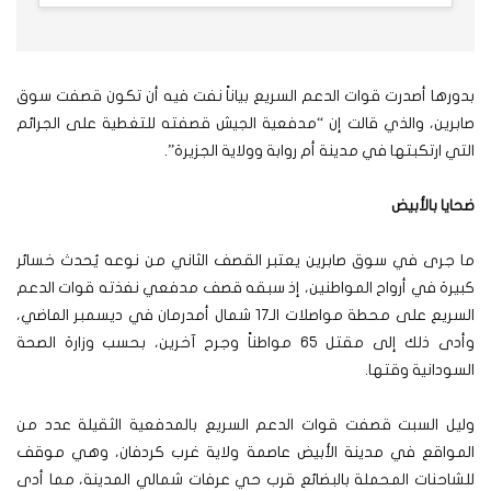
بدورها أصدرت قوات الدعم السريع بياناً نفت فيه أن تكون قصفت سوق
صابرين، والذي قالت إن “مدفعية الجيش قصفته للتغطية على الجرائم
التي ارتكبتها في مدينة أم روابة وولاية الجزيرة”.
ضحايا بالأبيض
ما جرى في سوق صابرين يعتبر القصف الثاني من نوعه يُحدث خسائر
كبيرة في أرواح المواطنين، إذ سبقه قصف مدفعي نفذته قوات الدعم
السريع على محطة مواصلات الـ17 شمال أمدرمان في ديسمبر الماضي،
وأدى ذلك إلى مقتل 65 مواطناً وجرح آخرين، بحسب وزارة الصحة
السودانية وقتها.
وليل السبت قصفت قوات الدعم السريع بالمدفعية الثقيلة عدد من
المواقع في مدينة الأبيض عاصمة ولاية غرب كردفان، وهي موقف
للشاحنات المحملة بالبضائع قرب حي عرفات شمالي المدينة، مما أدى