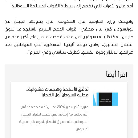
أمدرمان والثورات التي تخضع إلى سيطرة القوات المسلحة السودانية.
واتهمت وزارة الخارجية في الحكومة التي يقودها الجيش من
بورتسودان في بيان صحفي “قوات الدعم السريع باستهداف سوق
صابرين المكتظ بالمتسوقين عن عمد، قصدت منه إيقاع أكبر عدد من
القتلى المدنيين، وهي توجه آليتها العسكرية نحو المواطنين بعد
هزائمها للابتزاز وفرض نفسها كطرف سياسي وفي الصراع”.
اقرأ أيضاً
تدفّق الأسلحة وهجمات عشوائية..
مدنيو السودان أول الضحايا
عاين- 2 ديسمبر 2024 “حسن أحمد محمد” قُتل
ابنه وثلاثة من إخوته، في قصف لطيران الجيش
السوداني على سوق قندهار للحوم في مدينة
أم درمان...