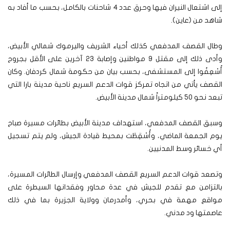
إلى اشتعال النيران فيها وحرق عدد 4 شاحنات بالكامل، بحسب ما أفاد به
شاهد من (عاين).
وطال القصف المدفعي كذلك أحياء الشريف واليرموك شمالي الأبيض،
وأدى ذلك إلى مقتل 9 مواطنين وإصابة 23 آخرين على الأقل بجروح
أُسْعِفُوا إلى المستشفى، بحسب بيان من حكومة شمال كردفان. وكان
القصف يأتي من اتجاه تمركز قوات الدعم السريع ناحية مدينة بارا التي
تبعد نحو 50 كيلومتراً شمال مدينة الأبيض.
وسبق القصف المدفعي، استهداف مدينة الأبيض بطائرات مسيرة صباح
يوم الجمعة الماضي، وأُسْقِطَت بمحيط قيادة الجيش، ولم يتم تسجيل
أي خسائر وسط المدنيين.
وتصعد قوات الدعم السريع القصف المدفعي وإرسال الطائرات المسيرة،
بالتزامن مع تقدم للجيش في عدة محاور وفقدانها السيطرة على
مواقع مهمة في بحري، وأمدرمان وولاية الجزيرة بما في ذلك
عاصمتها ود مدني.