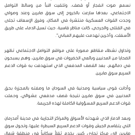
نسمع صوت انفجار أو قصف، وتلقيت النبأ من وسائط التواصل
الاجتماعي، بعدها سارعت بالخروج إلى سوق صابرين وعند وصولي
وجدت القوات العسكرية منتشرة في المكان، وفرق الإسعاف تجلى
في القتلى والجرحى، كانت مناظر قاسية، حيث تسيل الدماء على طريق
الأسفلت، وآخرين تهدمت عليهم المباني”.
وتداول نشطاء مقاطع مصورة على مواقع التواصل الاجتماعي تظهر
الضحايا من المدنيين وبائعي الخضروات في سوق صابرين، وهم يسبحون
في دمائهم، بعد القصف المدفعي الذي استهدفت به قوات الدعم
السريع سوق صابرين.
وأدانت قوى سياسية ومدنية في السودان ما وصفته بالمجزرة بحق
المدنيين في سوق صابرين نتيجة قصف مدفعي عشوائي، وحملت
قوات الدعم السريع المسؤولية الكاملة لهذه الجريمة.
وبعد الدمار الذي شهدته الأسواق والمراكز التجارية في مدينة أمدرمان
التي يتقاسم الجيش وقوات الدعم السريع السيطرة عليها، وتحول سوق
صابرين إلى مركز تجاري كبير، يخدم ثقلاً سكانياً في منطقة شمال