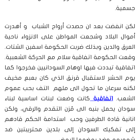
جسمية.
لكن انفضت بعد ان حصدت أرواح الشباب و أهدرت
أموال البلاد وشجعت المواطن على الانزواء ناحية
العرق والدين وبذلك ضربت الحكومة اسفين الشتات.
وقعت الحكومة اتفاقية سلام مع الحركة الشعبية.
اتفاقية تبددت فيها اوهام السودانيين فخرجوا كما
يوم الحشر لاستقبال قرنق الذي كان بعبع مخيف
لكنه سرعان ما تحول الى ملهم التف بحب عموم
الشعب.
اتفاقية
كانت وضعت لبنات اساسية لبناء
سودان يحمل بنيه الى مُزن التقدم والرقي، ولكن
انانية قادة الطرفين وحب استدامة الحكم قادهم
إلى تفكيك السودان إلى بلدين محتريبتين ضد
شعوبهم وضد بعضهما البعض.