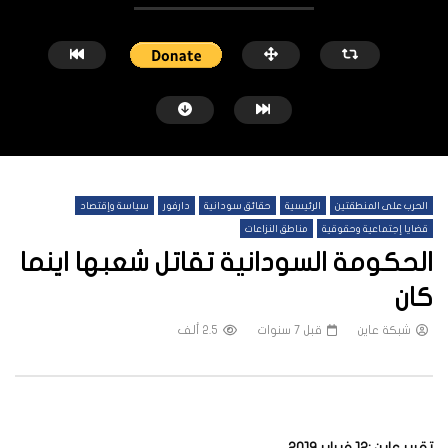
الحرب على المنطقتين
الرئيسية
حقائق سودانية
دارفور
سياسة وإقتصاد
قضايا إجتماعية وحقوقية
مناطق النزاعات
الحكومة السودانية تقاتل شعبها اينما
كان
شاهد لاحقاً
شبكة عاين
قبل 7 سنوات
2.5 ألف
النيل الأزرق.. معارك محتدمة وسيطرة
الحرب تُجفف الزراعة في ج
متبادلة ونزوح الآلاف
شبكة عاين
قبل 7 أشهر
شبكة عاين
قبل 5 أشهر
تقرير عاين :12 فبراير 2019