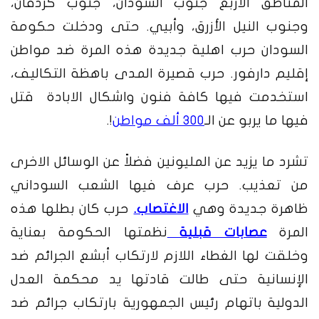
المناطق الاربع جنوب السودان، جنوب كردفان،
وجنوب النيل الأزرق، وأبيي. حتى ودخلت حكومة
السودان حرب اهلية جديدة هذه المرة ضد مواطن
إقليم دارفور. حرب قصيرة المدى باهظة التكاليف،
استخدمت فيها كافة فنون واشكال الابادة قتل
فيها ما يربو عن الـ
300 ألف مواطن
!.
تشرد ما يزيد عن المليونين فضلاً عن الوسائل الاخرى
من تعذيب. حرب عرف فيها الشعب السوداني
ظاهرة جديدة وهي
الاغتصاب.
حرب كان بطلها هذه
المرة
عصابات قبلية
نظمتها الحكومة بعناية
وخلقت لها الغطاء اللازم لارتكاب أبشع الجرائم ضد
الإنسانية حتى طالت قادتها يد محكمة العدل
الدولية باتهام رئيس الجمهورية بارتكاب جرائم ضد