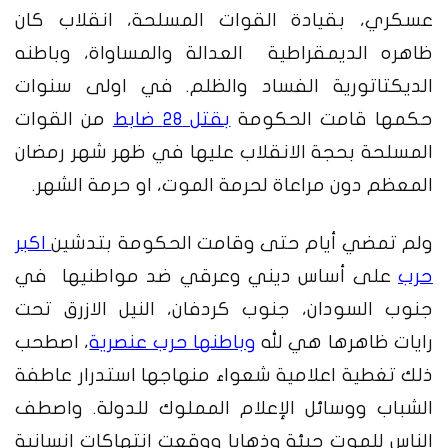
عسكري، بقيادة القوات المسلحة، انقلاب كان
ظاهره الديمقراطية العدالة والمساواة، وباطنه
الديكتاتورية الفساد والظلم. في اولى سنوات
حكمها قامت الحكومة
بقتل 28 ضابط
من القوات
المسلحة بحجة الانقلاب عليها في ظهر شهر رمضان
المعظم دون مراعاة لحرمة الموت، او حرمة الشهر.
ولم تمضي أيام حتى وقامت الحكومة بتدشين
اكبر
حرب
على أساس ديني وعرقي ضد مواطنيها في
جنوب السودان، جنوب كردفان، النيل الازرق تحت
رايات ظاهرها هي لله
وباطنها حرب عنصرية
، اصطحب
ذلك تغطية اعلامية شعواء منهاجها استدرار عاطفة
الشباب ووسائل الإعلام المملوك للدولة. واصطف
الناس للموت جيئة وذهابا ووقعت انتهاكات انسانية