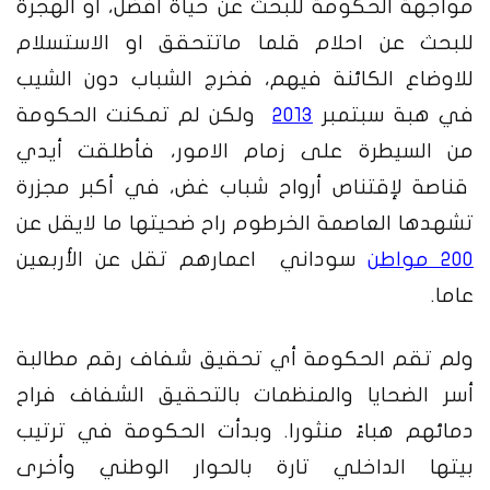
مواجهة الحكومة للبحث عن حياة افضل، او الهجرة
للبحث عن احلام قلما ماتتحقق او الاستسلام
للاوضاع الكائنة فيهم، فخرج الشباب دون الشيب
في هبة سبتمبر
2013
ولكن لم تمكنت الحكومة
من السيطرة على زمام الامور، فأطلقت أيدي
قناصة لإقتناص أرواح شباب غض، في أكبر مجزرة
تشهدها العاصمة الخرطوم راح ضحيتها ما لايقل عن
200 مواطن
سوداني اعمارهم تقل عن الأربعين
عاما.
ولم تقم الحكومة أي تحقيق شفاف رقم مطالبة
أسر الضحايا والمنظمات بالتحقيق الشفاف فراح
دمائهم هباءً منثورا. وبدأت الحكومة في ترتيب
بيتها الداخلي تارة بالحوار الوطني وأخرى