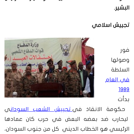
البشير.
تجييش اسلامي
فور
وصولها
السلطة
في العام
1989
بدأت
حكومة الانقاذ في
تجييش الشعب السودان
ي
ليحارب ضد بعضه البعض في حرب كان عمادها
الرئيسي هو الخطاب الديني كل من جنوب السودان،