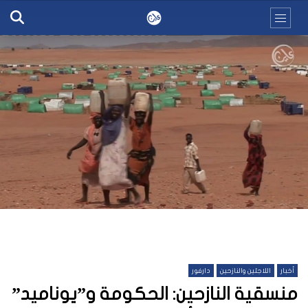
أخبار
اللاجئين والنازحين
دارفور
منسقية النازحين: الحكومة و”يوناميد”