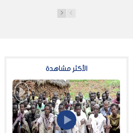
اﻷكثر مشاهدة