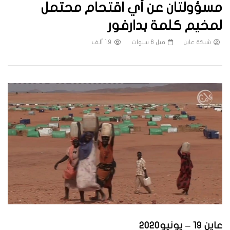
مسؤولتان عن أي اقتحام محتمل
لمخيم كلمة بدارفور
شبكة عاين
قبل 6 سنوات
1.9 ألف
عاين 19 – يونيو2020