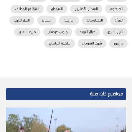
الخرطوم
السكان الأصليين
السودان
المؤتمر الوطني
المرأة
المفاوضات
النازحين
النشاط
النيل الأزرق
النيل الازرق
جبال النوبة
جنوب كردفان
حرية التعبير
دارفور
شرق السودان
ملكية الأراضي
مواضيع ذات صلة