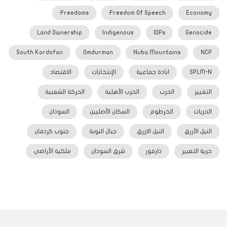
Freedoms
Freedom Of Speech
Economy
Land Ownership
Indigenous
IDPs
Genocide
South Kordofan
Omdurman
Nuba Mountains
NCP
SPLM-N
ابادة جماعية
الإنتخابات
الاقتصاد
التغيير
الحرب
الحرب الأهلية
الحركة الشعبية
الحريات
الخرطوم
السكان الأصليين
السودان
النيل الأزرق
النيل الازرق
جبال النوبة
جنوب كردفان
حرية التعبير
دارفور
شرق السودان
ملكية الأراضي