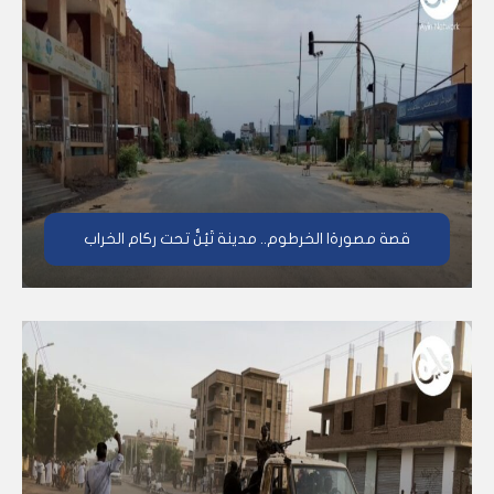
قصة مصورة| الخرطوم.. مدينة تَئِنُّ تحت ركام الخراب