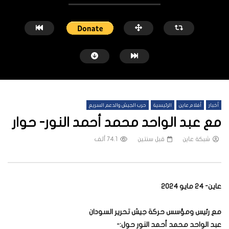
أخبار
أفلام عاين
الرئيسية
حرب الجيش والدعم السريع
مع عبد الواحد محمد أحمد النور- حوار
شبكة عاين
قبل سنتين
74.1 ألف
شاهد لاحقاً
عملتان وتطبيق مصرفي واحد.. كيف
هجمات المسيرات تضع ملايي
عاين- 24 مايو 2024
تشظى النظام المصرفي في حرب السودان؟
على خطوط النار والجوع
شبكة عاين
قبل 3 أيام
شبكة عاين
قبل أسبو
مع رئيس ومؤسس حركة جيش تحرير السودان
عبد الواحد محمد أحمد النور حول:-