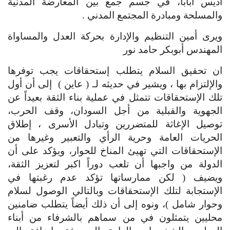
أديس أبابا، في جسم جمع بين المعارضة المدنية 
والمسلحة ومبادرة المجتمع المدني .
ويرى أمين التنظيم والإدارة بحركة العدل والمساواة 
المهندس أبوبكر حامد نور
ان تحقيق السلام يتطلب إستحقاقات يجب توفرها 
والإلتزام بها ، ويشير في حديثه لـ ( عاين )  إلى أن أول 
تلك الإستحقاقات تتمثل في عملية بناء الثقة بعيداً عن 
الجهوية والقبلية من أجل السودان، وقف الحرب، 
توصيل الإغاثة للمتضررين وتبادل الأسرى ، إطلاق 
الحريات العامة وحرية الرأي والتعبير وغيرها من 
الإستحقاقات التي تهيئ المناخ للحوار، ويؤكد على أن 
الدولة من واجبها أن تلعب دوراً اكبر لتعزيز الثقة، 
ويضيف ( لكن ممارساتها تؤكد عدم رغبتها في 
الإستجابة لتلك الإستحقاقات وبالتالي الوصول لسلام 
وحوار شامل )، ونوه إلى أن ذلك أيضاً يتطلب ضامنين 
محليين يتمثلون في من سماهم بالشرفاء من أبناء 