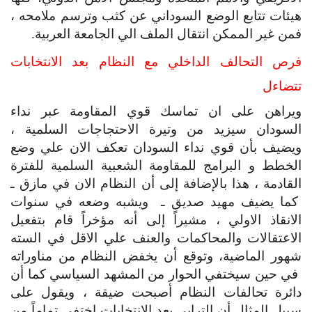
هيئات تتابع الوضع السوداني عن كثب وترسم ملامحه ، 
فمن غير الممكن انتقال الملف الي الجامعة العربية.
فرص التحالف الداخلي مع النظام بعد الانتخابات 
تتضاءل
ويراهن على ان تماسك قوي المقاومة عبر نداء 
السودان سيزيد من وتيرة الاحتجاجات السلمية ، 
ويضيف بأن قوي نداء السودان تعكف الان علي وضع 
الخطط و البرامج للمقاومة الشعبية السلمية للفترة 
القادمة ، هذا بالإضافة إلى أن النظام الان في مازق ـ 
 كما يضيف مهيد صديق ـ  ويشبه وضعه في سنوات 
الانقاذ الاولي ، مشيراً إلى أنه مؤخراً قام بتفعيل 
الاعتقالات والمحاكمات والعنف علي الاقل في السته 
شهور الماضية، وتوقع أن يخفض النظام من مناوراته 
 في حين سيختفي الحوار من المشهد السياسي كما أن 
دائرة تحالفات النظام أصبحت ضيقة ، ويقول على 
سبيل المثال أن الترابي بعد الانتخابات إختفي تماماً من 