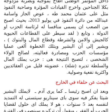
داخل المؤتمر الوطنى اطاح بموجبه وبضربة مزدوجة 
بكلا الجناحين واخرج القيادات المؤثرة وصاحبة النفوذ 
مثل على عثمان محمد طه ، عوض الجاز واسامة 
عبدالله من دائرة النفوذ في يوليو 2013، بحيث اصبح 
من الصعب ان يسمى منافسا له لرئاسة الحزب او 
الدولة ، وتابع ( لقد سيطر على القطاعات الحيوية 
كالجيش والامن والشرطة وقطاع المال والبنوك ) ، 
ويشير إلى أن البشير وبتلك الخطوة ألغى عمليا 
مؤسسات الحزب ومصادرة فعاليته، لصالح الولاء 
الشخصى ، لتصبح النتيجة هى : حزب يملك المال 
والسلطة تديره (شلة) ، عضويته قليل من العقائديين 
واكثرية نفعية وصولية.
البحث عن حلفاء في الخارج
وبعد ان اصبح رئيسا ـ كما يرى آدم ـ  لايملك البشير 
شيئا يفكر فيه سوى باى سيناريو سيتسنى له التمديد 
لنفسه بعد 5 سنوات ، هو لا يملك اى حلول لقضايا 
الحرب أو الفقر ، ويقول أن تركيزه سينصب فى الفترة 