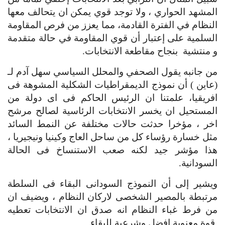
المشهد الحواري ، ولا توجد قوي يمكن ان يتحالف معها 
النظام في الفترة القادمة، مما يعزز من فرص المقاومة 
السلمية على إعتبار أن قوي المقاومة في حالة متقدمة 
و منتشية  بنجاح مقاطعة الانتخابات.
من جانبه يقول الصحفي والمحلل السياسي سهل آدم لـ 
(عاين ) أن نموذج الديمقراطيات الشكلية المشوهة فى 
افريقيا، علمتنا ان الرئيس الحاكم فى اى دولة من 
المستحيل ان يخسر الانتخابات الرئاسية لصالح مرشح 
اخر ، مؤخرا حدثت حالات مختلفة عن النمط السائد 
مثل خسارة رؤساء كل من ساحل العاج وكينيا ونيجيريا ، 
هذا مؤشر جيد لكنه صعب الاستنساخ فى الحالة 
السودانية.
ويشير إلى أن النموذج السودانى البقاء فى السلطة 
مرتبطة بالمصير الشخصى لاركان النظام ، ويضيف ان 
من فرط غباء النظام انه صدق ان الانتخابات تعطيه 
 قوة معنوية افضل وشرعية للبقاء .