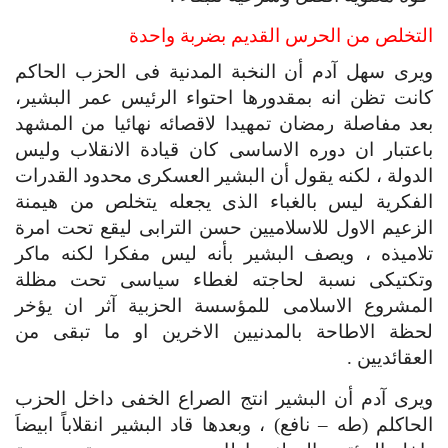
التخلص من الحرس القديم بضربة واحدة
ويرى سهل آدم أن النخبة المدنية فى الحزب الحاكم 
كانت تظن انه بمقدورها احتواء الرئيس عمر البشير، 
بعد مفاصلة رمضان تمهيدا لاقصائه نهائيا من المشهد 
باعتبار ان دوره الاساسى كان قيادة الانقلاب وليس 
الدولة ، لكنه يقول أن البشير العسكرى محدود القدرات 
الفكرية ليس بالغباء الذى يجعله يتخلص من هيمنة 
الزعيم الاول للاسلاميين حسن الترابى ليقع تحت امرة 
تلاميذه ، ويصف البشير بأنه ليس مفكرا لكنه ماكر 
وتكتيكى نسبة لحاجته لغطاء سياسى تحت مظلة 
المشروع الاسلامى للمؤسسة الحزبية آثر ان يؤخر 
لحظة الاطاحة بالمدنيين الاخرين او ما تبقى من 
العقائديين .
ويرى آدم أن البشير انتج الصراع الخفى داخل الحزب 
الحاكلم (طه – نافع) ، وبعدها قاد البشير انقلاباً ابيضاَ 