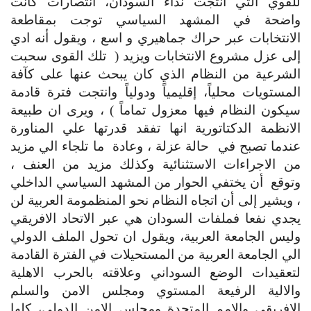
للقوي التي انتجت نداء السودان، انتصارات كانت 
واضحة في المشهد السياسي توجت بمقاطعة 
الانتخابات عبر حراك جماهيري و اسع ، ويقول أنه ادي 
إلى عزل مشروع الانتخابات ويزيد (  تلك القوى سحبت 
الشرعية من النظام الذي كان يبحث عنها على كآفة 
المستويات محلياً، إقليمياً ودولياً وانتجت فترة قادمة 
سيكون النظام فيها معزول تماماً ) ، ويرى ان طبيعة 
الانظمة الدكتاتورية انها تفقد قدرتها علي المناورة 
عندما تصبح في  حالة عزلة ، وعادة  ما تلجاء الي مزيد 
من الاجراءات الاستثنائية وكذلك مزيد من العنف ، 
وتوقع  أن يختفي الحوار من المشهد السياسي الداخلي 
، ويشير إلى أن اتجاه النظام نحو المنظمومة العربية لن 
يجدي نفعا فملفات السودان هي عبر الاتحاد الافريقي 
وليس الجامعة العربية، ويقول ان تحول الملف الدولي 
الي الجامعة العربية من المستحيلات في الفترة القادمة 
لتعقيدات الوضع السوداني وعلاقته بالحرب الاهلية 
والالية الرفيعة المستوي ومجلس الامن والسلم 
الافريقي والامم المتحدة ومجلس الامن الدولي، كلها 