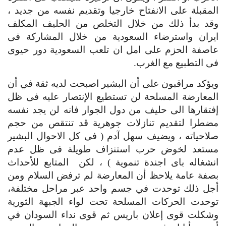
المقبلة على الانفتاح خارجيا وتقديم نفسه من جديد ، 
وقد بدأ ذلك من خلال التخلص من الحليف المكلف 
ايران واسترضاء السعودية من خلال المشاركة فى 
عاصفة الحزم على امل ان تلعب السعودية دور حيوى 
فى التطبيع مع الغرب.
ويؤكد مراقبون على أن البشير اصبحت لديه ثقة في أن 
المعارضة المسلحة لن تستطيع الإنتصار عليه فى ظل 
إفتقارها الى حليف من دول الجوار فانه لن يجد نفسه 
مضطرا لتقديم تنازلات جوهرية قد تنتقص من حجم 
صلاحياته ، ويضيف سهل آدم ( فى كل الاحوال البشير 
مستعد لخوض حرب استنزاف طويلة فى ظل عدم 
انشغاله باى اجندة تنموية ) ، لكن  المتابع للأحداث 
بصفة عامة يلاحظ أن المعارضة لم ترفض السلام ومن 
أجل ذلك توحدت في جسم واحد عبر مراحل مختلفة، 
توحدت الحركات المسلحة تحت لواء الجبهة الثورية 
وشكلت قوى إعلان باريس ثم قوى نداء السودان في 