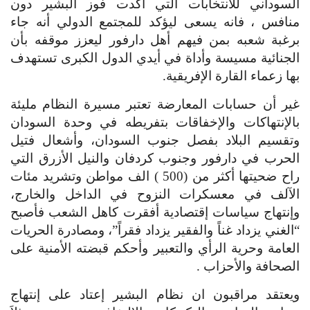
السوداني للانتخابات التي اكدت فوز البشير دون 
منافس ، فانه يسعى ليؤكد للمجتمع الدولي أنه جاء 
برغبة شعبه بمن فيهم أهل دارفور ليعزز موقفه بأن 
الجنائية مسيسة وأداة في أيدي الدول الكبرى تستهدف 
بها زعماء القارة الإفريقية.
غير أن حسابات المعارضة تعتبر مسيرة النظام مليئة 
بالإنتهاكات والإخفاقات بتفريطه في وحدة السودان 
وتقسيم البلاد بفصل جنوب السودان، وأشعال فتيل 
الحرب في دارفور وجنوب كردفان والنيل الأزرق التي 
راح ضحيتها أكثر من (500 ) الف مواطن وتشريد مئات 
الآلف في معسكرات النزوح في الداخل والخارج، 
وإنتهاج سياسات إقتصادية أفقرت كاهل الشعب فأصبح 
“الغني يزداد غناً والفقير يزداد فقراً”، ومصادرة الحريات 
العامة وحرية الرأي والتعبير وأحكم قبضته الأمنية على 
الصحافة والأحزاب .
ويعتقد مراقبون ان نظام البشير إعتاد على إنتهاج 