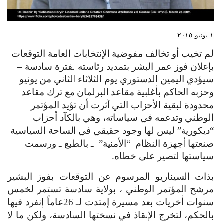
١ يونيو ٢٠١٥
لم تخيب أو تخالف مفوضية الإنتخابات العامة التوقعات 
بإعلان فوز عمر البشر بتمديد رئاسته لفترة سادسة – 
سيؤدي اليمين الدستوري يوم الثلاثاء الثاني من يونيو – 
وحزبه الحاكم بأغلبية مقاعد البرلمان مع ترك مقاعد 
محدودة لبقية الأحزاب التي آثرت أن تؤيد المؤتمر 
الوطني وتدعمه في سياساته، وهي بالكآد أحزاب 
“ديكورية” ليس لها وجود حقيقي في الساحة السياسية 
صنعتها أجهزة النظام  “الأمنية”  ـ بالطبع ـ ورسمت 
سياستها لتصير على خطاه.
بذات السيناريو المرسوم عن التوقعات بفوز البشير 
مرشح المؤتمر الوطني ، بولاية سادسة تستمر لخمس 
سنوات أخريات بعد مسيرة إمتدت لـ 26عاماً إنفرد فيها 
بالحكم، لتخرج الإنقاذ في نسختها السادسة، ولكن ما لا 