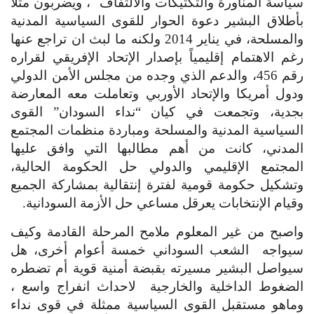
سياسة المناورة والتكتيكات والالتفاف  ، ويضربون مثلاَ 
بأطلاق البشير دعوة الحوار للقوى السياسية المدنية 
والمسلحة، في يناير 2014 ولكنه ما لبث ان تراجع عنها 
رغم الاهتمام إقليمياً بإصدار الإتحاد الإفريقي لقراره 
رقم 456، والدعم الذي وجده من مجلس الأمن الدولي 
ودول أمريكا والإتحاد الأوربي وتعاملت معه المعارضة 
بجدية، وتجمعت في كيان “نداء السودان” القوى 
السياسية المدنية والمسلحة ومباردة منظمات المجتمع 
المدني، كانت من أهم مطالبها التي وافق عليها 
المجتمع الإقليمي والدولي حل الحكومة الحالية، 
وتشكيل حكومة قومية لفترة إنتقالية بمشاركة الجميع 
وقيام الإنتخابات يعرقل مساعي حل الأزمة السودانية.
واصبح من غير المعلوم ملامح المرحلة القادمة وكيف 
سيواجه  الشعب السوداني خمسة أعوام أخرى، هل 
سيواصل البشير مسيرته بقبضة أمنية قوية أم تضطره 
الضغوط الداخلية والخارجية  لاحداث انفراج واسع ، 
وماهو مستقبل القوى السياسية ممثلة في قوى نداء 