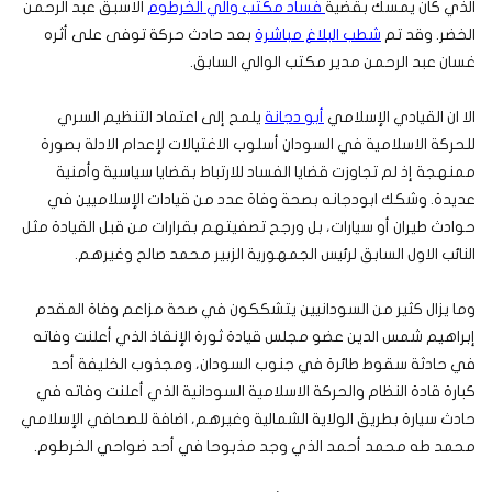
الذي كان يمسك بقضية
فساد مكتب والي الخرطوم
الاسبق عبد الرحمن
الخضر. وقد تم
شطب البلاغ مباشرة
بعد حادث حركة توفى على أثره
غسان عبد الرحمن مدير مكتب الوالي السابق.
الا ان القيادي الإسلامي
أبو دجانة
يلمح إلى اعتماد التنظيم السري
للحركة الاسلامية في السودان أسلوب الاغتيالات لإعدام الادلة بصورة
ممنهجة إذ لم تجاوزت قضايا الفساد للارتباط بقضايا سياسية وأمنية
عديدة. وشكك ابودجانه بصحة وفاة عدد من قيادات الإسلاميين في
حوادث طيران أو سيارات، بل ورجح تصفيتهم بقرارات من قبل القيادة مثل
النائب الاول السابق لرئيس الجمهورية الزبير محمد صالح وغيرهم.
وما يزال كثير من السودانيين يتشككون في صحة مزاعم وفاة المقدم
إبراهيم شمس الدين عضو مجلس قيادة ثورة الإنقاذ الذي أعلنت وفاته
في حادثة سقوط طائرة في جنوب السودان، ومجذوب الخليفة أحد
كبارة قادة النظام والحركة الاسلامية السودانية الذي أعلنت وفاته في
حادث سيارة بطريق الولاية الشمالية وغيرهم، اضافة للصحافي الإسلامي
محمد طه محمد أحمد الذي وجد مذبوحا في أحد ضواحي الخرطوم.