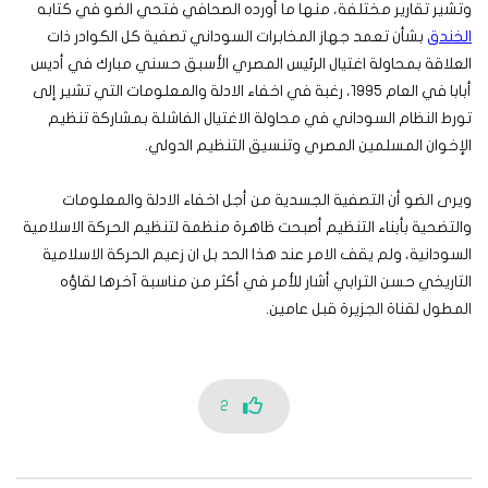
وتشير تقارير مختلفة، منها ما أورده الصحافي فتحي الضو في كتابه
الخندق
بشأن تعمد جهاز المخابرات السوداني تصفية كل الكوادر ذات
العلاقة بمحاولة اغتيال الرئيس المصري الأسبق حسني مبارك في أديس
أبابا في العام 1995، رغبة في اخفاء الادلة والمعلومات التي تشير إلى
تورط النظام السوداني في محاولة الاغتيال الفاشلة بمشاركة تنظيم
الإخوان المسلمين المصري وتنسيق التنظيم الدولي.
ويرى الضو أن التصفية الجسدية من أجل اخفاء الادلة والمعلومات
والتضحية بأبناء التنظيم أصبحت ظاهرة منظمة لتنظيم الحركة الاسلامية
السودانية، ولم يقف الامر عند هذا الحد بل ان زعيم الحركة الاسلامية
التاريخي حسن الترابي أشار للأمر في أكثر من مناسبة آخرها لقاؤه
المطول لقناة الجزيرة قبل عامين.
2