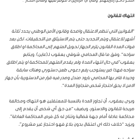
انتحر داخل زنازينهم. وقال أن”
الزنازين لا تتوفر فيها وسائل انتحار
“.
انتهاك للقانون
“
القوانين التي تنظم الاعتقال واضحة وقانون الأمن الوطني يحدد ثلاثة
أشهر للاعتقال ويتم التجديد حتى يتم الاستيثاق من التحقيقات، لكن بعد
فوات المدة القانون يلزم الجهاز تحويل المتهم إلى المحاكمة او اطلاق
سراحه
“. وفق ما قال المحامي شوقي يعقوب لـ(عاين). ويتابع
يعقوب”
في حال انتهاء المدة ولم يقدم المتهم للمحاكمة او يتم اطلاق
سراحه فهذا ضرر يستوجب رفع دعوى طعن دستوري وهناك سابقة
وحيدة قام بها المحامي بارود صندل وصدر فيه قرار من الدستورية بأن جهاز
الامن لا يحق احتجاز شخص متجاوزا المدة
“.
ويرى يعقوب، أن تجاوز المدة بالنسبة للمعتقلين هو انتهاك ومخالفة
صريحة للقانون والدستور، ويضيف “من حق أي شخص أن يقدم إلى
محاكمة عادلة أمام جهة قضائية وتتاح له كل فرص المحاكمة العادلة”.
ويزيد “خلاف ذلك اي اعتقال بدون بلاغ فهو احتجاز غير مشروع”
.