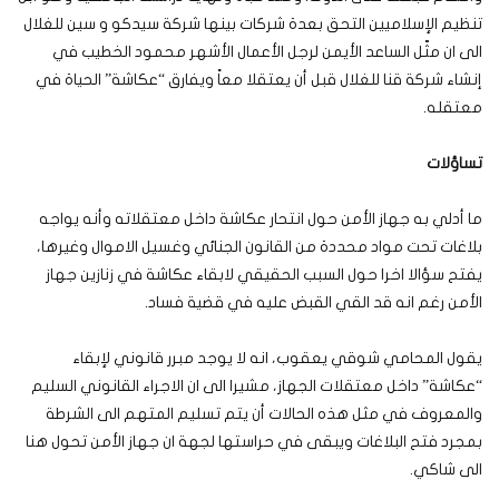
تنظيم الإسلاميين التحق بعدة شركات بينها شركة
سيدكو
و سين للغلال
الى ان مثّل الساعد الأيمن لرجل الأعمال الأشهر محمود الخطيب في
إنشاء شركة قنا للغلال قبل أن يعتقلا معاً ويفارق “عكاشة” الحياة في
معتقله.
تساؤلات
ما أدلي به جهاز الأمن حول انتحار عكاشة داخل معتقلاته وأنه يواجه
بلاغات تحت مواد محددة من القانون الجنائي وغسيل الاموال وغيرها،
يفتح سؤالا اخرا حول السبب الحقيقي لابقاء عكاشة في زنازين جهاز
الأمن رغم انه قد القي القبض عليه في قضية فساد.
يقول المحامي شوقي يعقوب، انه لا يوجد مبرر قانوني لإبقاء
“عكاشة” داخل معتقلات الجهاز، مشيرا الى ان الاجراء القانوني السليم
والمعروف في مثل هذه الحالات أن يتم تسليم المتهم الى الشرطة
بمجرد فتح البلاغات ويبقى في حراستها لجهة ان جهاز الأمن تحول هنا
الى شاكي.