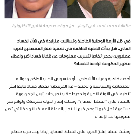
عكاشة محمد احمد في اليسار – من موقع صحيفة التغيير الالكترونية
في ظل الأزمة الوطنية الطاحنة وتسائلات متزايدة في شأن الفساد
المالي، هل بدأت الحقبة الحاكمة في تصفية صغار المفسدين لضرب
عصفورين بحجر: تفاديا لتسريب معلومات عن قضايا فساد اكبر واعطاء
مظهر الحكومة الرادعة للفساد؟
أخذت ظاهرة وفيات الأشخاص – أو منسوبي الحزب الحاكم ودوائره
الاقتصادية والسياسية والامنية – من المرتبطين بقضايا فساد طابعا اكثر
تنظيما في الاونة الاخيرة وتحديدا عقب تصريحات رئيس الجمهورية
بالقضاء على “القطط السمان”. وكذلك إصدار الدولة تشريعات ولوائح غير
دستورية تصل فيها توصم فيها الاتجار بالعملة الصعبة بالتهمة التي تصل
عقوبتها حد الإعدام.
ومثلت لحظة إعلان الحرب على القطط السمان، إيذانا ببدء حرب مصالح