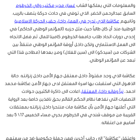
والمعلومات التي يملكها الشاب
غسان مدير مكتب والي الخرطوم
السابق عبدالرحمن الخضر، الذي توفي في حادث حركة يتصف بالريب.
وثانيهم
عكاشة الذي تدرج في العمل داخل حقب الحركة الاسلامية
الوطنية منذ أن كان طالباً حيث مثل حزبه (المؤتمر الوطني الحاكم) في
إحدى دورات اتحاد طلاب جامعة الخرطوم كامينا للمال. ثم فضل الاتجاه
الى العمل الاستثماري ولكن داخل أروقة المؤتمر الوطني متنقلاً بين
الشركات من (سيدكو) الى (سين للغلال) ومن بعدها (مطاحن قنا) التي
تبعد عن المؤتمر الوطني.
عكاشة الذي وجد مقتولاً داخل معتقل جهاز الأمن داخل زنزانته.
حالة
الذهول التي استقبلت بها اسرة المعتقل لدى جهاز الأمن عكاشة محمد
احمد،
نبأ وفاته داخل المعتقل
اعادت الى ذاكرة الكثيرين حوادث
التصفيات التي نفذها نظام الحكم القائم بحق نافذين خاصة بعد الرواية
التي أعلنها جهاز الأمن بأن عكاشة مات منتحرا داخل زنزانته بمعتقلات
القريبة من موقف شندي في الخرطوم بحري مساء الخميس 17\ 5 بعد
أسابيع من اعتقاله.
واعتقل “عكاشة” الى جانب آخرين ضمن حملة حكومية ضد من سمتهم