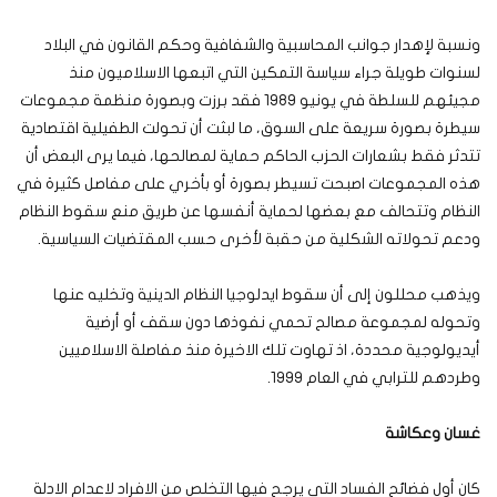
ونسبة لإهدار جوانب المحاسبية والشفافية وحكم القانون في البلاد
لسنوات طويلة جراء سياسة التمكين التي اتبعها الاسلاميون منذ
مجيئهم للسلطة في يونيو 1989 فقد برزت وبصورة منظمة مجموعات
سيطرة بصورة سريعة على السوق، ما لبثت أن تحولت الطفيلية اقتصادية
تتدثر فقط بشعارات الحزب الحاكم حماية لمصالحها، فيما يرى البعض أن
هذه المجموعات اصبحت تسيطر بصورة أو بأخري على مفاصل كثيرة في
النظام وتتحالف مع بعضها لحماية أنفسها عن طريق منع سقوط النظام
ودعم تحولاته الشكلية من حقبة لأخرى حسب المقتضيات السياسية.
ويذهب محللون إلى أن سقوط ايدلوجيا النظام الدينية وتخليه عنها
وتحوله لمجموعة مصالح تحمي نفوذها دون سقف أو أرضية
أيديولوجية محددة، اذ تهاوت تلك الاخيرة منذ مفاصلة الاسلاميين
وطردهم للترابي في العام 1999.
غسان وعكاشة
كان أول فضائح الفساد التي يرجح فيها التخلص من الافراد لاعدام الادلة