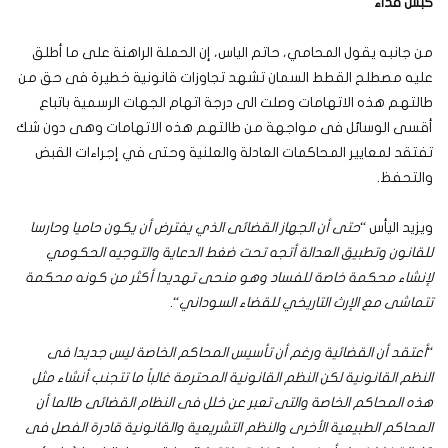
كبش فداء
من جانبه يقول المحامي، حاتم الياس، إن الحملة الراهنة على ما أطلق
عليه مصطلح القطط السمان تشهد تجاوزات قانونية خطيرة فى حق من
طالتهم هذه الاتهامات وصلت الى درجة اتهام الجهات الرسمية باتباع
أقسى الوسائل فى مواجهة من طالتهم هذه الاتهامات وهى دون شك
تفتقد لمعايير المحاكمات العادلة والعلنية وحتى في إجراءات القبض
والتحفظ.
ويزيد اليأس “
حتى أن الجهاز القضائى الذي يفترض أن يكون حاميا وحارسا
للقانون وتطبيق العدالة أتجه تحت ضغط الدعاية والتوجيه الحكومي
لإنشاء محكمة خاصة للفساد وهو منحى تهديدا أكثر من كونه محكمة
تتماشى مع الإرث التاريخي للقضاء السوداني
“.
“
أعتقد أن القضائية ورغم أن تأسيس المحاكم الخاصة ليس جديدا فى
النظم القانونية لكن النظم القانونية المحترمة غالباً ما تتجنب أنشاء مثل
هذه المحاكم الخاصة والتى تعبر عن خلل فى النظام القضائى طالما أن
المحاكم الطبيعية الأخرى والنظم التشريعية والقانونية قادرة الفصل فى