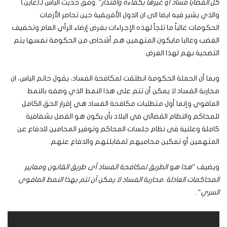
كل القضايا فساد أو غيرها بكفاءة واقتدار
” .وفق حديث الياس لـ(عاين)
والذي يشير فيه ايضا الى ان الدول الأفريقية حين تحاصر الأزمات
الحكومات غالباً ما تلجأ لهذه الإجراءات بغرض إرضاء الرأي العام وتخفيف
الغضب وغالبا مايكون المتهمين هم أشخاص من الحكومة نفسها يتم
التضحية بهم لهذا الغرض.
وبما أن الحملة الحكومة انطلقت لمكافحة الفساد، يقول حاتم الياس، ان
محاربة الفساد لا يمكن أن تتم على هذا النمط الذي وصفه بالنمط
المافوي وإنما أول متطلبات مكافحة الفساد هي إقرار الحق الكامل
للمحاكم والنظام القضائي في البلاد بأن يكون هو الفصل بشفافية
كاملة وعلنية فى نظام جلسات المحاكم وتوفير المحامين للدفاع عن
المتهمين أو تمكين محاميهم لمقابلتهم والدفاع عنهم.
ويضيف “
هذا هو الطريق لمكافحة الفساد أى طريق القانون ومعايير
المحاكمات العادلة..محاربة الفساد لا يمكن أن تتم بهذا النمط المافوي
السري
“.