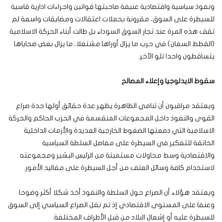
ونفوذ سياسية واقتصادية عنيفة صاحبتها قوانين واجراءات ادارية قاسية
للسيطرة على السوق، مقرونة بحملات اعتقالات ومضايقات واسعة لم
تقف هذه المرة عند تجار السوق السوداء بل طالت أبناء الحركة الاسلامية
(القطط السمان) في حرب ما يزال أوراها مشتعلا، ما يزال بعض ضحاياها
يتساقطون واحدا تلو الآخر.
سقوط الايدلوجيا وإعلاء المصالح
ويعتقد مراقبون أن تنامي الظاهرة يظهر عدة حقائق أولها حدة صراع
القوى والنفوذ داخل المجموعات المنقسمة في الحزب الحاكم والحركة
الاسلامية التي دفعتها الضغوط الخارجية العديدة والأزمات الداخلية
الخانقة للتفكير في السيطرة على مفاصل السلطة السياسية
والاقتصادية وسط محاولات مستميتة من الرئيس البشير ومجموعته
لاستخدام كافة وسائل العنف من أجل السيطرة على مقاليد الأمور.
ويعتقد هؤلاء أن الصراع حول السلطة والنفوذ أخذ شكلا أكثر وضوحا
وعنفا على المستوى الاقتصادي إذ تم نقل الصراع السياسي إلى السوق
للسيطرة عليه أو إشعال البلاد من قبل الأطراف المختلفة.