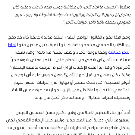
ويقول “
بحسب ما افاد الأمن بان عكاشة دونت ضده بلاغات وعليه كان
يفترض ان يحول الى النيابة ويكون تحت حراسة الشرطة ولا يوجد مبرر
قانوني يجعله باقيا داخل حراسات الأمن
“.
ومع هذا القول القانون الواضح، تبقى أسئلة عديدة عالقة كان قد دفع
بها الكاتب الصحفي محمد وداعة اجابتها تفرقت بين عددين منها
لماذا
انتحر عكاشة
وفقا لرواية الأمن، وكيف تمكن من ذلك؟ وهل تمكن
معتقلات الأمن اي شخص من الاقدام على الانتحار ومتى شوهد حياً
لآخر مرة؟ وهل بدأ عليه الإكتئاب او اي اعراض مرضية تدفعه للإنتحار؟
وكيف كان يعامل من قبل جهاز الأمن؟ وهل مورس عليه أي نوع من
أنواع التعذيب؟ هل حدث تقصير أو تهاون في إجراءات الحبس سهل
للمتوفي الانتحار، و لماذا ظل فى زنازين الجهاز بعد عرضه على النيابة
وتسجيله اعترافا قضائيا؟ – وفقا لما ذكر الأمن في بيانه.
أحد أبرز ابناء التنظيم الاسلامي وهو
دكتور حسن السماني الجيلي
المعروف بأبي دجانة أمير المجاهدين ورئيس حزب الإصلاح القومي نفي
بشكل قاطع صحة مزاعم المخابرات بأن عكاشة محمد أحمد المتهم قد