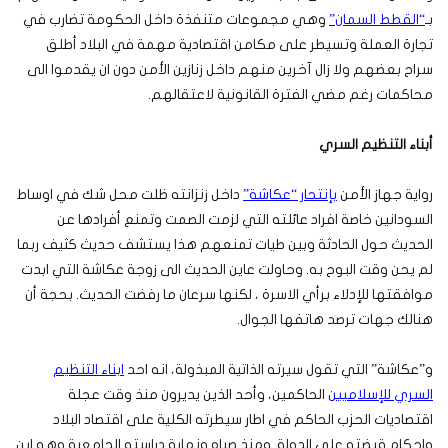
بـ
“القطط السمان”
وهي مجموعات متنفذة داخل الحكومة تضارب في
تجارة العملة وتسيطر على مكامن اقتصادية مهمة في البلاد أطلق
سراح بعضهم ولا زال آخرين منهم داخل زنازين الأمن دون ان يقدموا الى
محاكمات رغم مضي الفترة القانونية لاعتقالهم.
أبناء التنظيم السري
رواية جهاز الأمن
بإنتحار “عكاشة”
داخل زنزانته ظلت محل شك في اوساط
السودانين خاصة افراد عائلته التي لزمت الصمت وتمنع أفرادها عن
الحديث حول الحادثة وبين طيات تمنعهم هذا يستشف حديث كثيف ربما
لم يحن وقت البوح به. وحاولت عاين الحديث الى زوجة عكاشة التي ابدت
موافقتها للإدلاء برأي الاسرة ، لكنها سرعان ما رفضت الحديث. بحجة أن
هنالك جهات ترصد هاتفها الجوال.
و”عكاشة” التي تقول سيرته الذاتية المبذولة، انه احد
ابناء التنظيم
السري للإسلاميين
الحاكمين
، وأحد الذين يديرون منذ وقت عجلة
اقتصاديات الحزب الحاكم في اطار سيطرته الكلية على اقتصاد البلاد
واحكام قبضته على الدولة. ومنذ صباه ونهاية دراسته الجامعية وهو ابن