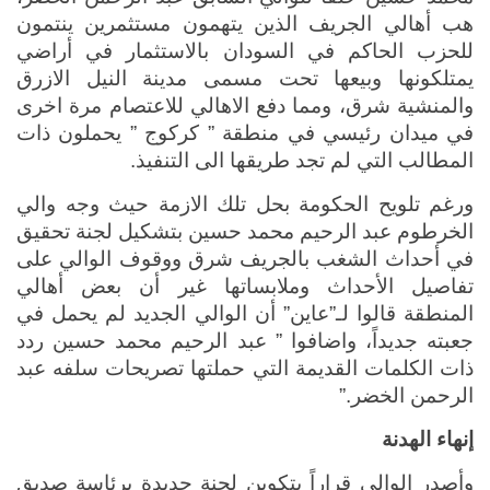
هب أهالي الجريف الذين يتهمون مستثمرين ينتمون 
للحزب الحاكم في السودان بالاستثمار في أراضي 
يمتلكونها وبيعها تحت مسمى مدينة النيل الازرق 
والمنشية شرق، ومما دفع الاهالي للاعتصام مرة اخرى 
في ميدان رئيسي في منطقة ” كركوج ” يحملون ذات 
المطالب التي لم تجد طريقها الى التنفيذ.
ورغم تلويح الحكومة بحل تلك الازمة حيث وجه والي 
الخرطوم عبد الرحيم محمد حسين بتشكيل لجنة تحقيق 
في أحداث الشغب بالجريف شرق ووقوف الوالي على 
تفاصيل الأحداث وملابساتها غير أن بعض أهالي 
المنطقة قالوا لـ”عاين” أن الوالي الجديد لم يحمل في 
جعبته جديداً، واضافوا ” عبد الرحيم محمد حسين ردد 
ذات الكلمات القديمة التي حملتها تصريحات سلفه عبد 
الرحمن الخضر.”
إنهاء الهدنة
وأصدر الوالي قراراً بتكوين لجنة جديدة برئاسة صديق 