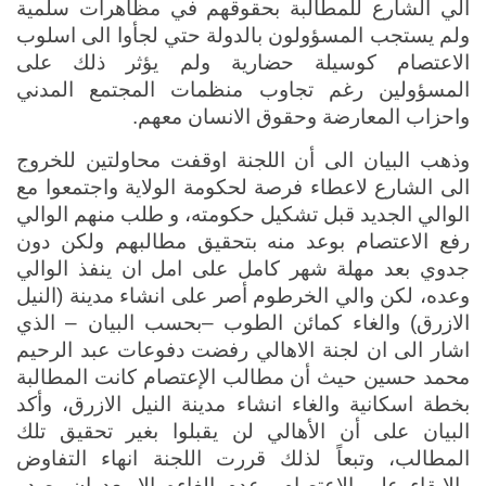
الي الشارع للمطالبة بحقوقهم في مظاهرات سلمية 
ولم يستجب المسؤولون بالدولة حتي لجأوا الى اسلوب 
الاعتصام كوسيلة حضارية ولم يؤثر ذلك على 
المسؤولين رغم تجاوب منظمات المجتمع المدني 
واحزاب المعارضة وحقوق الانسان معهم.
وذهب البيان الى أن اللجنة اوقفت محاولتين للخروج 
الى الشارع لاعطاء فرصة لحكومة الولاية واجتمعوا مع 
الوالي الجديد قبل تشكيل حكومته، و طلب منهم الوالي 
رفع الاعتصام بوعد منه بتحقيق مطالبهم ولكن دون 
جدوي بعد مهلة شهر كامل على امل ان ينفذ الوالي 
وعده، لكن والي الخرطوم أصر على انشاء مدينة (النيل 
الازرق) والغاء كمائن الطوب –بحسب البيان – الذي 
اشار الى ان لجنة الاهالي رفضت دفوعات عبد الرحيم 
محمد حسين حيث أن مطالب الإعتصام كانت المطالبة 
بخطة اسكانية والغاء انشاء مدينة النيل الازرق، وأكد 
البيان على أن الأهالي لن يقبلوا بغير تحقيق تلك 
المطالب، وتبعاً لذلك قررت اللجنة انهاء التفاوض 
والابقاء على الاعتصام وعدم الغاءه الا بعد ان يصدر 