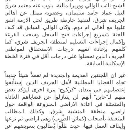
الشيخ نائب الوالي ووزيرالمالية، ينوب عنه معتمد شرق 
النيل عماد حامد سليمان، وعضوية ممثل عن اهالي 
الجريف شرق، لتنفيذ خارطة طريق لحل الازمة اتفق 
عليها مع أهالي ام دوم. وكان الوالي السابق قد كلف 
اللجنة بتسريع إجراءات فتح السجل وسحب القرعة 
وإكمال إجراءات التسليم لمنطقة الجريف شرق، كما 
كلفهم بإعادة تقييم درجات الاستحقاق لمواطني 
الجريف الذين تحصلوا على درجات أقل في فترة الخطة 
الإسكانية السابقة.
غير ان اللجنتين القديمة والجديدة لم تفعلاً شيئاً جديداً 
تجاه القضايا المطلبية لأهل الجريف الذين إستأنفوا 
إعتصامهم في ميدان “كركوج” مرة اخرى ليؤكد بعض 
منهم لـ”عاين” أنهم لن يتنازلوا عن قضاياهم العادلة 
والمتمثلة في اعادة الاراضي المنزوعة الواقعة حول 
اراضي منطقة المنشية شرق، وكذلك المطالب 
المتعلقة بأصحاب (كمائن الطّوب) وهي اراضي تم نزعها 
وإيقاف العمل فيها، حيث ظلُّوا يُطالبون بتعويضهم عن 