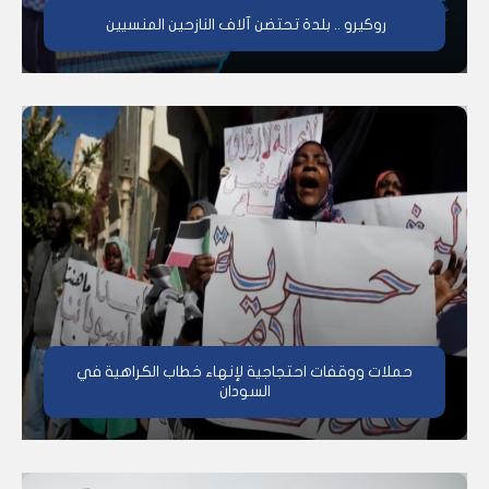
روكيرو .. بلدة تحتضن آلاف النازحين المنسيين
حملات ووقفات احتجاجية لإنهاء خطاب الكراهية في
السودان