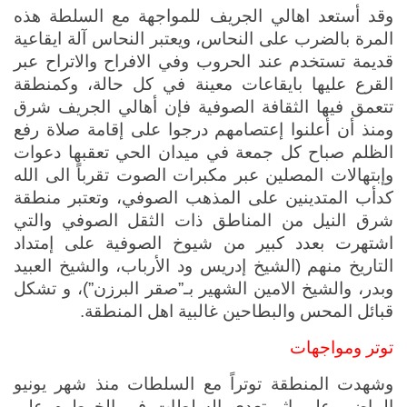
وقد أستعد اهالي الجريف للمواجهة مع السلطة هذه 
المرة بالضرب على النحاس، ويعتبر النحاس آلة ايقاعية 
قديمة تستخدم عند الحروب وفي الافراح والاتراح عبر 
القرع عليها بايقاعات معينة في كل حالة، وكمنطقة 
تتعمق فيها الثقافة الصوفية فإن أهالي الجريف شرق 
ومنذ أن أعلنوا إعتصامهم درجوا على إقامة صلاة رفع 
الظلم صباح كل جمعة في ميدان الحي تعقبها دعوات 
وإبتهالات المصلين عبر مكبرات الصوت تقرباً الى الله 
كدأب المتدينين على المذهب الصوفي، وتعتبر منطقة 
شرق النيل من المناطق ذات الثقل الصوفي والتي 
اشتهرت بعدد كبير من شيوخ الصوفية على إمتداد 
التاريخ منهم (الشيخ إدريس ود الأرباب، والشيخ العبيد 
وبدر، والشيخ الامين الشهير بـ”صقر البرزن”)، و تشكل 
قبائل المحس والبطاحين غالبية اهل المنطقة. 
توتر ومواجهات
وشهدت المنطقة توتراً مع السلطات منذ شهر يونيو 
الماضي على إثر تعدي السلطات في الخرطوم على 