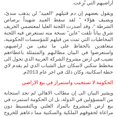
أراضيهم التي نُزِعت.
ويقول بعضهم إن دم قتيلهم “العبيد” لن يذهب سدىً، 
ويضيف هؤلاء ” لقد سقط العبيد شهيداً برصاص 
الشرطة “، وقد أصدرت اللجنة العليا لمعتصمي الجريف 
شرق بياناً تلقت “عاين” نسخة منه تستعرض فيه اللجنة 
المخاطبات التي تمت من قبلهم للمؤسسات الحكومية، 
متعاهدين بالحفاظ على ما تبقى من اراضيهم، 
واستعرضوا في البيان مطالبهم والمتمثلة باعطاءهم 
نصيب في ارض مشروع الشركة العربية الذي تحول الى 
مخطط سكني لاسكان جيل الشباب الذي لم يقدم لاي 
خطة اسكانية، وكان ذلك في اخر عام 2013م.
الحكومة لا تستجيب واستمرار في بيع الاراضي
ويشير البيان الى إن مطالب الاهالي لم تجد استجابة 
من المسؤولين في الدولة، بل ان الحكومة استمرت في 
بيع ارض المشروع بالمزاد العلني وبالتقسيط دون 
مراعاة لحقوقهم الملكية والسكنية مما دعاهم للخروج 