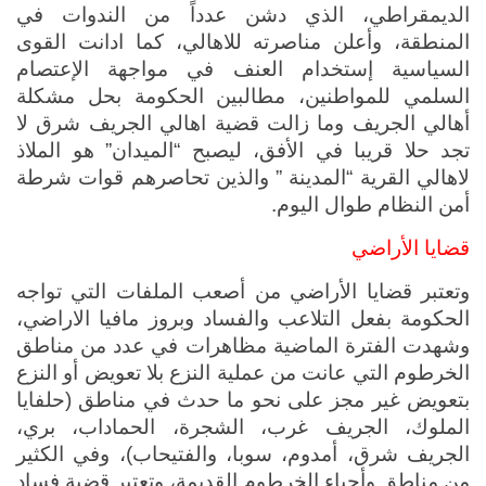
الديمقراطي، الذي دشن عدداً من الندوات في 
المنطقة، وأعلن مناصرته للاهالي، كما ادانت القوى 
السياسية إستخدام العنف في مواجهة الإعتصام 
السلمي للمواطنين، مطالبين الحكومة بحل مشكلة 
أهالي الجريف وما زالت قضية اهالي الجريف شرق لا 
تجد حلا قريبا في الأفق، ليصبح “الميدان” هو الملاذ 
لاهالي القرية “المدينة ” والذين تحاصرهم قوات شرطة 
أمن النظام طوال اليوم.
قضايا الأراضي
وتعتبر قضايا الأراضي من أصعب الملفات التي تواجه 
الحكومة بفعل التلاعب والفساد وبروز مافيا الاراضي، 
وشهدت الفترة الماضية مظاهرات في عدد من مناطق 
الخرطوم التي عانت من عملية النزع بلا تعويض أو النزع 
بتعويض غير مجز على نحو ما حدث في مناطق (حلفايا 
الملوك، الجريف غرب، الشجرة، الحماداب، بري، 
الجريف شرق، أمدوم، سوبا، والفتيحاب)، وفي الكثير 
من مناطق وأحياء الخرطوم القديمة، وتعتبر قضية فساد 