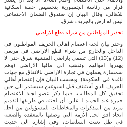
قرار من رئاسة الجمهورية بتخصيص خطة اسكانية 
للاهالي، وقال البيان إن صندوق الضمان الاجتماعي 
ليس له ارض بالجريف شرق.
تحذير للمواطنين من شراء قطع الاراضي
وحذر بيان لجنة اعتصام اهالي الجريف المواطنون في 
الداخل والخارج من شراء قطع الاراضي في مربعي 
(12) و(13) التي تسمى باراضي المنشية شرق حتى لا 
يهدروا اموالهم وتذهب الى مافيا الاراضي (وهم 
سمسارة يعملون في تجارة الاراضي بالاتفاق مع جهات 
نافذة في الحكومة)، وبحسب البيان فإن إعتصام أهالي 
الجريف الذي أستئنف قبل اسبوعين سيستمر الى حين 
تحقيق كل المطالب، فيما ذكر عضو لجنة الاعتصام 
حمزة عبد الحميد لـ”عاين” أن لجنته في طريقها لتقديم 
مزيد من المذكرات والمخاطبات للمسؤولين من أجل 
ايجاد أفق لحل الأزمة التي وصفها بالمعقدة والصعبة 
في ظل تعنت السلطات، وفي إشارة الى حديث 