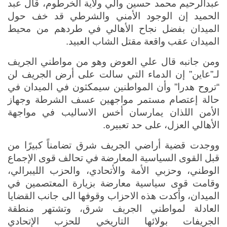
عبدالرحيم محمد حسين والي ولاية الخرطوم، قال عبد 
الحميد إن الوجود الأمني والشرطي قد خف حول 
الميدان بفضل نجاح الأهالي في طردهم من محيط 
الميدان عقب واقعة مقتل الشاب العبيد.
ومن جانبه قال علي العوض وهو من مواطني الجريف 
لـ”عاين” إن الدماء التي سالت على أرض الجريف لن 
“تروح هدرا” وأن المواطنين سيمكثون في الميدان في 
حالة إعتصام مستمر مواجهين عسف الشرطة وجهاز 
الأمن اللذان يمارسان أخس الاساليب في مواجهة 
الأهالي العزل، على حد تعبيره.
ووجدت قضية أراضي الجريف شرق تضامناً كبيرًا من 
قبل القوى السياسية المعارضة في تحالف قوى الإجماع 
الوطني، وحزبي الأمة والأتحادي، والحزب الليبرالي، 
وقامت قوى سياسية معارضة بزيارة المعتصمين في 
الميدان، وأكدت هذه الاحزاب وقوفها الى جانب القضايا 
العادلة لمواطني الجريف شرق، وتشتهر منطقة 
الجريفات بولائها التاريخي للحزب الإتحادي 