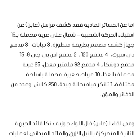
اما عن الخسائر المادية فقد كشف مراسل
(
عاين
)
عن
استيلاء الحركة الشعبية
–
شمال على عربة محملة بـ١٥
جهاز كشف مصمم بطريقة متطورة، ٣ دبابات،
٣ مدفع
دي سيرت،
٤ مدفع ١٢٠،
٢ مدفع اس بى جي ٩، ١٥
مدفع دوشكا،
.
٤ مدفع ٨٢ ملمتير معدل، ٢٥ عربة
محملة بالغذا، ١٠ عربات صغيرة
محملة باسلحة
مختلفة، ١ تانكر مياه بحالة جيدة، ٢٥٠ كلاش
وعدد من
الذخائر والمؤن
.
وفي لقاء لـ
(
عاين
)
قال
اللواء
جوزيف
تكا
قائد
الجبهة
الثانية
المتمركزة
بالنيل
الازرق
والقائد
الميداني
لعمليات