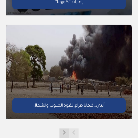
إصابات “كورونا”
أبيي.. ضحايا صراع نفوذ الجنوب والشمال