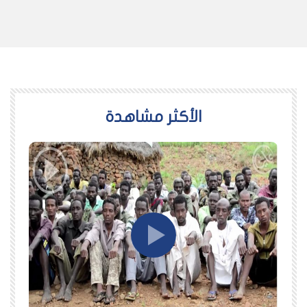
اﻷكثر مشاهدة