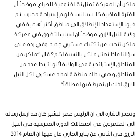
ملكن
أن
المعركة
تمثل
نقلة
نوعية
للصراع
.
موضحاً
أن
الفترة
الماضية
كانت
بالنسبة
لهم
إستراحة
محارب.
تم
فيها
الإستعداد
للإنطلاق
الى
مناطق
أكثر أهمية
في
ولاية
النيل
الازرق.
موضحاً
ان
اسباب
التفوق
في
معركة
ملكن
نتجت
عن
تكتيك
عسكري
جديد
.
وفي
رده
على
سؤالنا
ماذا
تمثل
ملكن
بالنسبة
لكم؟
قال
: “
ملكن
من
المناطق
الإستراتجية
في
الولاية
لأنها
تربط
عدد
من
المناطق
و هي بذلك
منطقة
امداد
عسكري
لكل
النيل
الازرق
لذلك
لن
نفرط
فيها
مطلقاً
“.
وتجدر
الاشارة
الى
ان
الرئيس
عمر
البشير كان
قد
ارسل
رسالة
الى
المتمردين
في
احتفالات
الدورة
المدرسية
في
النيل
الازرق
في
الثاني
من
يناير
الجاري
قال
فيها
ان
العام
٢٠١٤