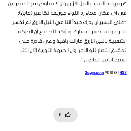
هو
نهاية
التمرد
بالنيل
الازرق
وان
لا
تفاوض
مع
المتمردين
في
اى
مكان
.
فجاء رد
اللواء
جوزيف
تكا
عبر
(
عاين
):
“
على
البشير
ان
يدرك
جيداً
اننا
في
النيل
الازرق
لم
نخسر
الحرب
وانما
خسرنا
معارك.
ونؤكد
للجميع
ان
الحركة
الشعبية
بالنيل
الازرق
مازالت
باقية
وهي
قادرة
على
تحقيق
انتصار
تلو
الاخر.
وان
الجبهة
الثورية
الآن
اكثر
استعداد
من
الماضي
“
.
3ayin.com
2016 © |
RSS
0