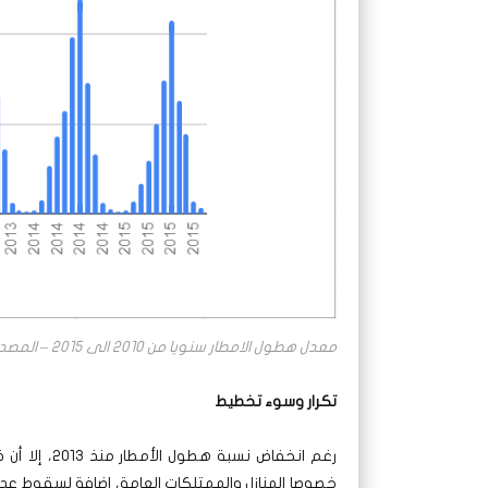
معدل هطول الامطار سنويا من 2010 الى 2015 – المصدر: البنك الدولي – http://bit.ly/2NhMHfN
تكرار وسوء تخطيط
رغم انخفاض ن
خصوصا المنازل والممتلكات العامة، إضافة لسقوط عد