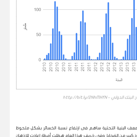
سبة هطول الأمطار منذ 2013، إلا أن ضعف البنية التحتية ساهم فى ارتفاع نسبة الخسائر بشكل ملحوظ
د كبير من الضحايا. وفي خريف هذا العام هطلت
أمطار اعادت للاذهان