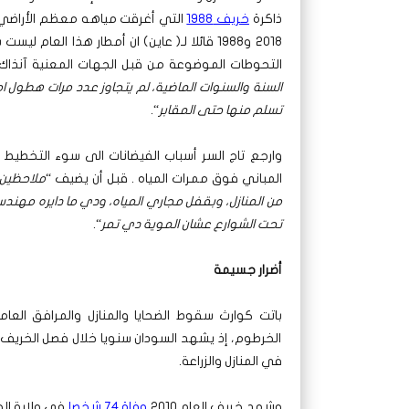
ذاكرة
خريف 1988
التي أغرقت مياهه معظم الأراضي ا
التحوطات الموضوعة من قبل الجهات المعنية آنذاك،
السنة والسنوات الماضية، لم يتجاوز عدد مرات هطول ام
تسلم منها حتى المقابر
“.
وارجع تاج السر أسباب الفيضانات الى سوء التخطيط
المباني فوق ممرات المياه . قبل أن يضيف “
ملاحظين 
من المنازل، وبقفل مجاري المياه، ودي ما دايره مهندس
تحت الشوارع عشان الموية دي تمر
“.
أضرار جسيمة
باتت كوارث سقوط الضحايا والمنازل والمرافق العا
الخرطوم، إذ يشهد السودان سنويا خلال فصل الخريف 
في المنازل والزراعة.
وشهد خريف العام 2010
وفاة 74 شخصا
في ولاية الخرط