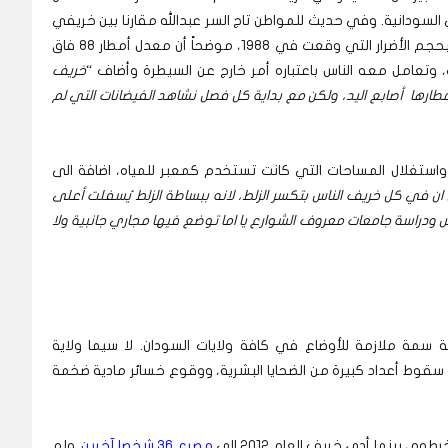
لسودانية. وفي حديث للمواطن تاج السر عبدالله مقارنا بين خريفي
2018 و1988 قائلا لـ( عاين) ان أمطار هذا العام ليست بحجم الأضرار التي وقعت في 1988، موضحاً أن معدل أمطار 88 فاق
 وتعامل معه الناس باعتباره أمر خارج عن السيطرة وأضاف “
خريف
طارها أصابع اليد، ولكن مع بداية كل فصل نشاهد الفيضانات التي لم
 واستغلال المساحات التي كانت تستخدم كمعبر للمياه، اضافة الى
ان في كل خريف الناس بتكسر الزلط، لانه ببساطة الزلط يُسفلت أعلى
 ودراسة جامعات معروف الشوارع يا اما توضع فيها مجاري جانبية ولا
مة سمة ملازمة للأوضاع في كافة ولايات السودان. لا سيما ولاية
سقوط أعداد كبيرة من الضحايا البشرية، ووقوع خسائر مادية ضخمة
وم، بينما أدي خريف العام 2012 الى
مصرع 36 شخصا آخرين
. ولم