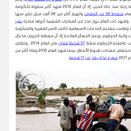
تتوقف كوارث الخريف في السودان بل ظلت في حالة زدياد منذ ذلك الحين، إلا أن العام 2013 شهد أكبر سقوط لحُكومة
عام
سقوط 56 من الوفيات
وانهيار أكثر من 26 ألف منزل تضرر منها
وشهد ذات العام بروز عدد من المبادرات الشعبية أبرزها مبادرة
نفير
 وقامت بتقديم الخدمات الاسعافية لالاف الاسر الفقيرة والمنكوبة
اية الخرطوم. ورغم الخسائر الفادحة إلا أن معضلة الخريف ما تزال
لب عاصمته الخرطوم سقط
37 شخصا قتلي
في العام 2014 ، وتقلص
نسبة لانخفاض معدلات هبوط الأمطار. بينما شهد العام 2016 وفاة أكثر من
201
مصرع ما لا يقل عن 17 شخصا
.