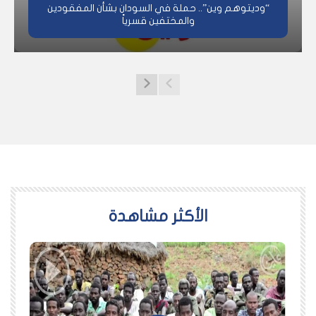
“وديتوهم وين”.. حملة في السودان بشأن المفقودين
والمختفين قسرياً
اﻷكثر مشاهدة