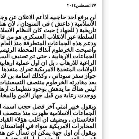
٢٧اغسطس٢٠١٤
ووجدت رعاية من قبل جهاز الامن والمخاب