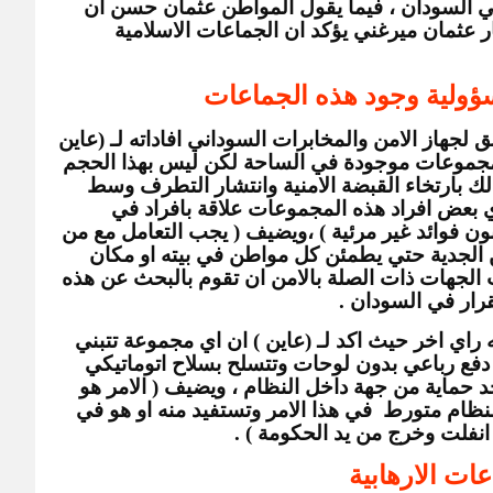
جماعة اسلامية لحماية الدولة الاسلامية في السودان ، فيما يقول المواطن عثمان حسن ان 
الاعتداء الذي وقع على رئيس صحيفة التيار عثمان ميرغني يؤكد ان الجماعات الاسلامية 
ؤولية وجود هذه الجماعات
يقدم  الفاتح الجيلي المصباح المدير السابق لجهاز الامن والمخابرات السوداني افاداته لـ (عاين 
) حول هذه الجماعات ، ويقول ان هذه المجموعات موجودة في الساحة لكن ليس بهذا الحجم 
الذي تصوره وسائط الاعلام ، لكنه يربط ذلك بارتخاء القبضة الامنية وانتشار التطرف وسط 
المجتمع السوداني ، ويقول ( قد يكون لدي بعض افراد هذه المجموعات علاقة بافراد في 
السلطة او ان هناك افراد في السلطة يجنون فوائد غير مرئية ) ،ويضيف ( يجب التعامل مع من 
يصفون انفسهم بالمجاهدين بقدر كبير من الجدية حتي يطمئن كل مواطن في بيته او مكان 
عمله ولا تعم الفوضي السودان ) ، وطالب الجهات ذات الصلة بالامن ان تقوم بالبحث عن هذه 
رار في السودان .
اما العميد امن معاش حسن بيومي كان له راي اخر حيث اكد لـ (عاين ) ان اي مجموعة تتبني 
مثل هذه الاعمال لا يمكن ان تقود عربات دفع رباعي بدون لوحات وتتسلح بسلاح اتوماتيكي 
في قلب العاصمة الخرطوم ان لم تكن تجد حماية من جهة داخل النظام ، ويضيف ( الامر هو 
واحد من اثنين لا ثالث لهما اما ان يكون النظام متورط  في هذا الامر وتستفيد منه او هو في 
 انفلت وخرج من يد الحكومة ) .
عات الارهابية