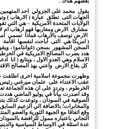
بعضهم هناك .
 كل بقاع الارض  واعني بهذ المصالح الاقت