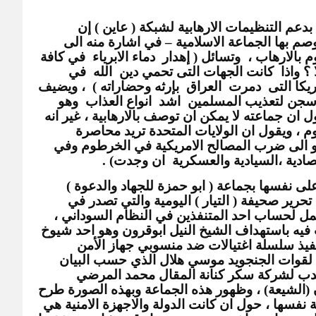
يقول  محمد على الجزولي  احد المتهمين بدعم التنظيمات الارهابية لشبكة ( عاين ) إن 
الجهات التى  تطلق  عبارة ( الارهاب ) وتوصم بها الجماعة الاسلامية – في اشارة منه الى 
الولايات المتحدة الامريكية – هي التي تقوم بالارهاب ،  وتسائل ( إهدار  دماء الابرياء  في كافة 
 مشارق  الارض ومغاربها فهو ارهاب ام لا ؟ واذا  كانت الجهات التى تحمي دين  الله  في 
 الارض توصف بالارهاب فماذا  تسمي  امريكا التى  دمرت  العراق  بإرثه وحضاراته )  ، ويضيف 
( امريكا هي  التى  أباحت لنفسها  اقامة  سجن لتعذيب المسلمين  اشد  انواع العذاب  وهو 
السجن المشهور  بسجن (غوانتامو) ، ويقول ان جماعته لا يمكن ان توصف بالارهابية ، غير انه 
هدد بضرب المصالح الامريكية في الخرطوم ، ويقول ان الولايات المتحدة تريد محاصرة 
الاسلام وهي العدو الاول ، ويتابع ( انا  ادعو الى ضرب المصالح الامريكية في الخرطوم وفي 
صادية ،السيادية والعسكرية  ان وجدت) .
وظهرت مجموعة اسلامية اخرى اطلقت على نفسها بجماعة ( ابو حمزة للجهاد والدعوة ) 
عقب الاعتداء على  عثمان ميرغني رئيس تحرير صحيفة ( التيار ) اليومية والتي تصدر في 
الخرطوم ، وتردد على ان هذه الجماعة تعمل لحساب احد المتنفذين في النظام السوداني ، 
وقد اصدرت بياناً في يوليو الماضي هددت فيه باستهداف الشيخ النيل ابوقرون وهو احد شيوخ 
الصوفية في السودان ، وتوعدت كذلك بتنفيذ سلسلة اغتيالات ضد منسوبي جهاز الأمن 
والمخابرات؛ بالاضافة الي الزعيم السابق لقوات الجنجويد موسي هلال الذي حسب البيان 
وقع اتفاقا مع الجبهة الثورية والعضو المنتدب لشركة سكر كنانة المقال محمد المرضي 
التجاني باعتباره ممول للرافضة بالسودان (الشيعة) ، وظهور هذه الجماعة وبهذه الصورة طرح 
عدة اسئلة في الاوساط السياسية والدينية نفسها ، حول ان كانت الدولة والاجهزة الامنية هي 