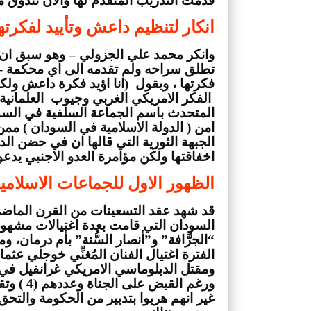
قدمت التدريب المتقدم لها والان تتذوق ما
انكار لتنظيم داعش وتأييد لفكرته
اخفاقتها ولكن مؤامرة العدو الاجنبي يدعو
الظهور الاول للجماعات الاسلامي