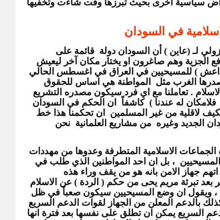
من تقف وراء هذه الجماعات لتحقيق اغراض سياسية اخرى بحيث تبرزها وقت شاءت وتخفيها 
سلامية في السودان
وفيما يختص  بوجود المسيحيين يقول الجزولي لـ (عاين ) أن السودان دولة  قائمة على 
الشريعة الاسلامية وان على المسيحيين دفع الجزية وهم صاغرون او يختار مكان آخر ليعيش 
فيه ، وهو ذات الشئ الذي فعله تنظيم ( داعش ) للمسيحيين في العراق في اغسطس الحالي 
 ، ويضيف ( نحن لسنا مع المواثيق التي يصدرها الغرب مثل  المواطنة هي اساس للحقوق 
والواجبات ، هذا لايوجد عندنا في شريعة الاسلام . تعاملنا مع اي فرد سيكون مصدره التشريع 
الإسلامي وفق النص الديني وما دون ذلك  فلامكان له عندنا )  كاشفاً  ان الحكم في السودان 
لن يكون لغير المسلمين  لانهم الاغلبية  فكيف لاقلية من غير المسلمين  ان تحكمنا هذا خط 
احمر. فدعاة المشاريع التي تسمي بالسودان الجديد وغيره  من مشاريع العلمانية  نحن 
وقد استنكر عدد من المواطنين وجود هذه الجماعات الاسلامية المتطرفة وعدوها من مهددات 
الامن في بلد متعدد الديانات خاصة وجود المسيحيين  ، بل ان احد المواطنين الذي طلب في 
حديثه لـ (عاين ) عدم الكشف عن اسمه ، اتهم جهاز الامن بانه هو من يقف وراء هذه 
الجماعات الاسلامية ، وربط ظهورها الاخير بعد تبرئة مريم يحى من حكم ( الردة ) عن الاسلام 
واعتناق المسيحية وفق ما رددته الحكومة ، ويقول ان وضع المسيحيين سيكون صعباً في ظل 
تصاعد هذه الجماعات المتطرفة ، وربط كذلك بالدعم المعلن من الجهاز لقوات الدعم السريع 
لتصفية الخصوم السياسيين وان قوات الدعم السريع يمكن ان تطلق على نفسها بعد فترة انها 