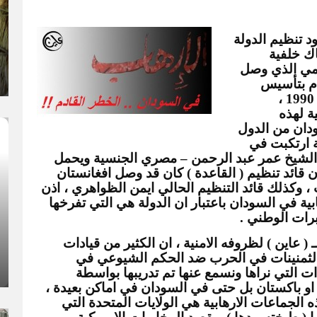
لن يرفع احد حاجبيه اذا تم الاعلان عن وجود تنظيم الدولة 
الاسلامية ( داعش ) في السودان ، لان هناك خلفية 
تاريخية ( للجهاد ) حيث كان النظام الاسلامي الذي وصل 
السلطة عبر الانقلاب العسكري هو من قام بتأسيس 
ودعم هذه الجماعات المتطرفة منذ العام 1990 ، 
واصبحت الخرطوم آنذاك المحطة الرئيسية لهذه 
الجماعات الارهابية ، حتى تم تصنيف السودان من الدول 
الراعية للارهاب ، بل ان اول عملية ارهابية ارتكبت في 
الولايات المتحدة الامريكية تحرك منفذها الشيخ عمر عبد الرحمن – مصري الجنسية ويحمل 
جواز سفر سوداني ، وكذلك اسامة بن لادن قائد تنظيم ( القاعدة ) كان قد وصل افغانستان 
بعد مغادرته الخرطوم منتصف التسعينيات ، وكذلك قائد التنظيم الحالي ايمن الظواهري ، اذن 
ليس هناك ما يدهش بوجود تنظيمات ارهابية في السودان باعتبار ان الدولة هي التي تفرخها 
رات الوطني .
ويقول خبير امني آخر فضل حجب اسمه لـ ( عاين ) لظروفه الامنية ، ان الكثير من قيادات 
الجماعات الاسلامية ظهرت منذ منتصف الثمنينات في الحرب ضد الحكم الشيوعي في 
افغانستان ، ويضيف ان اغلب هؤلاء القيادات التي نراها ونسمع عنها تم تدريبها بواسطة 
المخابرات الامريكية سواء في افغانستان او باكستان بل حتى في السودان في اماكن بعيدة ، 
ويقول ان اول جهة يمكن ان تسأل عن هذه الجماعات الارهابية هي الولايات المتحدة التي 