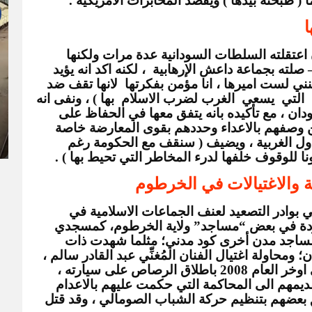
 ( طبخته بيدها ) ويقصد المخابرات الامريكية .
ا
وانكر محمد علي الجزولي – وهو سبق ان اعتقلته السلطات السودانية عدة مرات ولكنها 
تطلق سراحه ولم تقدمه الى اي محكمة – صلته بجماعة داعش الإرهابية  ، لكنه اكد انه يؤيد 
فكرتها ، ويقول  (انا اؤيد فكرة داعش ولكنني لست اميرها ، انا مؤمن بفكرتها  لانها تقف ضد 
 الفكر الامريكي الغربي وجيوب  العلمانية  التي  يسعي  الغرب لضرب الاسلام  بها ) ، ونفى انه 
المتحدث باسم الجماعة السلفية في السودان ، مع تأكيده بانه يتفق معها في الحفاظ على 
امن ( الدولة الاسلامية في السودان ) ممن وصفهم بالاعداء وحددهم بقوى المعارضة خاصة 
الجبهة الثورية التي قالها ان في حضن الدول الغربية ، ويضيف ( سنقف مع الحكومة رغم 
نا للوقوف خلفها لدرء المخاطر التي تحيط بها ) .
ة والاغتيالات في الخرطوم
قد شهد عقد التسعينات من القرن الماضي بوادر التصعيد لعنف الجماعات الاسلامية في 
السودان التي قامت بعدة اغتيالات مشهودة في بعض “مساجد” ولاية الخرطوم، كمسجدي 
“الجرَّافة” و”أنصار السُّنة” بأم درمان، ومساجد مدن أخرى كود مدني؛ مثلما شهدت ذات 
الفترة اغتيال الفنان المُغنِّي خوجلي عثمان؛ ومحاولة اغتيال الفنان المُغنِّي عبد القادر سالم ، 
ومقتل الدبلوماسي الامريكي غرانفيل في اوخر العام 2008 باطلاق الرصاص على سيارته ، 
ورغم القبض على الجناة وعددهم (4 ) وتقديمهم الى المحاكمة التي حكمت عليهم بالاعدام 
غير انهم هربوا بتدبير من الحكومة والتحق بعضهم بتنظيم حركة الشباب الصومالي ، وقد قتل 