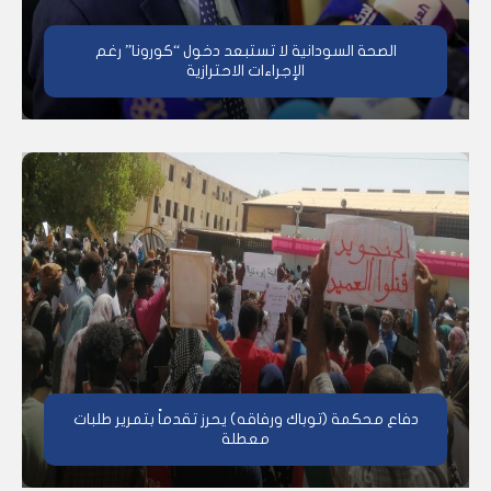
الصحة السودانية لا تستبعد دخول “كورونا” رغم
الإجراءات الاحترازية
دفاع محكمة (توباك ورفاقه) يحرز تقدماً بتمرير طلبات
معطلة