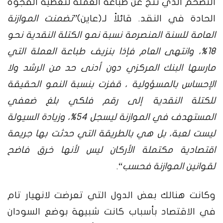
التضخم الذي نتج عن طباعة العملة لتغطية الفجوة
الحادة في النقد. قائلاً لـ(عاين)”
تضمنت الموازنة
العامة للسنة المنصرمة نسبة نمو الكتلة النقدية نحو
18%، وانتهى العام فإذا بنزيف طباعة العملة التي
مارسها البنك المركزي دون أدنى حد من الرشد ولا
الإحساس بالمسؤولية ، قفزت بنسبة النمو الحقيقة
للكتلة النقدية إلى رقم فلكي بلغ ضعفي
المستهدف في الموازنة ليسجل 54%، وزيادة السيولة
ليست لعبة، بل هي بالطريقة التي حدثت بها جريمة
اقتصادية مكتملة الأركان ليس لأنها خرق فاضح
لقوانين الموازنة فحسب
“.
وكانت هنالك بعض الدول التي تعرضت لانهيار تام
في الاقتصاد بأسباب كانت شبيهة بوضع السودان