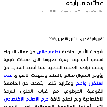
غذائية متزايدة
شبكة عاين
قبل 8 سنوات
2.3 ألف
تقرير شبكة عاين – الاثنين 15 فبراير 2018
شهدت الأيام الماضية
تدافع عالي
من عملاء البنوك
لسحب أموالهم بغية تغيرها الى عملات قوية
بسبب تراجع العملة المحلية مما أفقد العديد من
رؤوس الأموال مبالغ باهظة. وشهدت الاسواق
عدم
استقرار واضح
ومتزايد كلما ابتعدت عن العاصمة
القومية الخرطوم
،
مع غياب الحلول للازمة
الاقتصادية و
لم تصلح كافة
حزم الاصلاح الاقتصادي