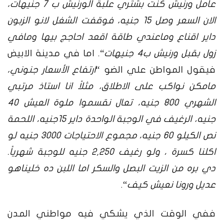
عامل ورنيش كنت بشتري علبة الورنيش ب 7 جنيهات،
الان السعر وصل 15 جنيه، فوقفت الشغل لانو الزبون
داير اقناع وماعندي طاقة اقعد احاجج بيها ومافي
زول بقبل ورنيش ب4 جنيهات
“. اما في مدينة الابيض
فيقول المواطن علي الضو “
ارتفاع الأسعار جنوني،
مامكن نواكب على الاطلاق، مثلاً انا استاذ مرتبي
الشهري 800 جنيه، تعال نقسموا ملوة العيش 40
جنيه، الرغيف في الوجبة الواحدة داير 15جنيه، اللحمة
نص الكيلو 60 جنيه، مجموع الاحتياجات 3000 جنيه لو
اكلنا كسرة ، ولو رغيف 2,250 جنيه للوجبة شهرياً.
دي بره من الزيت البصل والسكر اما اللبن ده خليناهو
عديل ورونا نعيش كيف
“.
ففي الوقت الذي يشكي فيه مواطني المدن