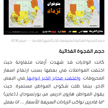
حجم الفجوة الغذائية المتوقعة خلال الأشهر القادمة – – فبراير 2018
حجم الفجوة الغذائية
كانت الولايات قد شهدت أزمات متفاوتة حيث
اختفت المواصلات في بعضها بسبب ارتفاع اسعار
المحروقات.
واغلقت مخابز الخبز ابوابها
في البعض
الاخر، بينما ظلت شكوى المواطن مستمرة. حيث
يقول المواطن هارون ادريس من بورتسودان لـ(عاين)
“
ما قادرين نواكب الزيادات السريعة للأسعار … انا بعمل