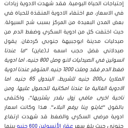
إحتياجات الحياة اليومية. فقد شهدت الادوية زيادات
في الاسعار، مع اختفاء الادوية المنقذة للحياة في
بعض المدن البعيدة من المركز بسبب شح السيولة.
حيث اختفت كل من ادوية السكري وضغط الدم من
صيدليات مدينة ابوجبيهة جنوبي كردفان. يقول
صيدلاني فضل حجب اسمه لـ(عاين) “
ما عندنا
انسولين في الصيدليات لانو وصل 800 جنيه، اما ادوية
ضغط الدم فقد وصلت 1200 جنيه. المتوفر عندنا ادوية
الملاريا ب200 جنيه للشريط، البندول 65 جنيه. اما
الادوية الغالية ما عندنا امكانية للحصول عليها. ومن
ناحية اخرى مافي زول بقدر يشتريها
“، واكتفى
بالقول “
غايتو ربنا يرفع البلاء
“. هذا وكانت اسعار
ادوية مرضي السكري والضغط قد شهدت ارتفاع
جنوني حيث بلغ سعر
عقار الأنسولين 600 جنيه
بينما