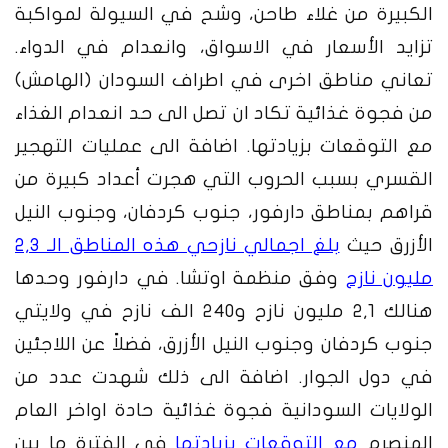
الكبيرة من غلاء طاحن، وشح في السيولة لمواكبة
تزايد الأسعار في الاسواق، وانعدام في الدواء.
تعاني مناطق اخرى في اطراف السودان (الهامش)
من فجوة غذائية تكاد ان تصل الى حد انعدام الغذاء
مع التوقعات بزيادتها. اضافة الى عمليات التهجير
القسري بسبب الحروب التي هجرت أعداد كبيرة من
قراهم بمناطق دارفور، جنوب كردفان، وجنوب النيل
الأزرق حيث
بلغ اجمالي نازحي هذه المناطق الـ 2,3
مليون نازح
وفق منظمة اوتشا. في دارفور وحدها
هنالك 2,1 مليون نازح و240 الف نازح في ولايتي
جنوب كردفان وجنوب النيل الأزرق، فضلاً عن اللاجئين
في دول الجوار. اضافة الى ذلك شهدت عدد من
الولايات السودانية فجوة غذائية حادة اواخر العام
المنصرم
مع التوقعات بزيادتها
في الفترة ما بين