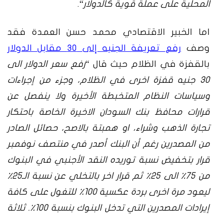
المحلية على عملة قوية كالدولار
“.
اما الخبير الاقتصادي محمد حسن العمدة فقد
وصف
رفع تعريفة الجنيه إلى 30 مقابل الدولار
بالقفزة في الظلام
حيث قال “
رفع سعر الدولار الى
30 جنيه قفزة اخرى في الظلام
،
وجزء من إجراءات
وسياسات النظام المتخبطة الأخيرة ولا ينفصل عن
قرارات محافظ بنك السودان الاخيرة الخاصة باحتكار
تجارة الذهب وشراء
،
او همبتة بالاصح
،
حصائل الصادر
من المصدرين رغم أن البنك أصدر في منتصف نوفمبر
قرار بتخفيض نسبة توريده النقد الأجنبي في البنوك
من 75٪؜ الى 25٪؜ ثم قرار اخر بالتخلي عن نسبة الـ25٪؜
ليعود مرة اخرى بردة عكسية 100٪؜ للتغول على كافة
إيرادات المصدرين التي تدخل البنوك بنسبة 100٪؜. ثلاثة