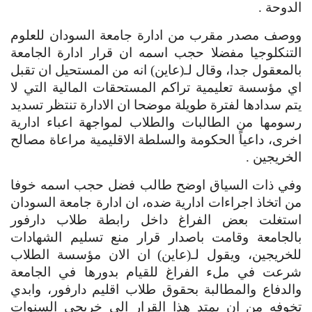
الدوحة .
ووصف مصدر مقرب من ادارة جامعة السودان للعلوم 
التنكلوجيا مفضلا حجب اسمه ان قرار ادارة الجامعة 
بالمعقول جدا، وقال لـ(عاين) انه من المستحيل ان تقبل 
اي مؤسسة تعليمية تراكم المستحقات المالية التي لا 
يتم سدادها لفترة طويلة موضحا ان الادارة تنتظر تسديد 
رسومها من الطالبات والطلاب لمواجهة اعباء ادارية 
اخرى، داعياً الحكومة والسلطة الاقليمية مراعاة مصالح 
الخريجين .
وفي ذات السياق اوضح طالب فضل حجب اسمه خوفا 
من اتخاذ اجراءات ادارية ضده، ان ادارة جامعة السودان 
استغلت بعض الفراغ داخل رابطة طلاب دارفور 
بالجامعة وقامت باصدار قرار منع تسليم الشهادات 
للخريجين، ويقول لـ(عاين) ان الان مؤسسة الطلاب 
شرعت في ملء الفراغ للقيام بدورها في الجامعة 
والدفاع والمطالبة بحقوق طلاب اقليم دارفور، وابدي 
تخوفه من ان يمتد هذا القرار الي خريجي السنوات 