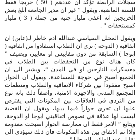
سجلات الرابطة تؤكد ان عددهم ( 50 ) خريجاً فقط 
للسنة الماضية، ويقول ” غير ان مدير الجامعة ابلغ بعض 
الخريجين انه اعفى مليار جنيه من جملة ( 3 ) مليار 
كمستحقات ” .
ويقول المحلل السياسي عبدالله ادم خاطر لـ(عاين) ان 
اتفاقية ( الدوحة ) تري ان الطلاب استفادوا من اتفاقية ( 
ابوجا ) السابقة من دون مقاييس او معايير، ويضيف ” 
كان هناك نوع من التحفظات بين الطلاب في 
معسكرات النازحين او في المدن “، ويشير الى ان 
الجميع اصبح في حوجة للمساعدة، ويقول ان الحوار 
اصبح مفقوداً بين شركاء الاتفاقية والطلاب ومنظمات 
المجتمع المدني والاجهزة الامنية، واصفاً ذلك بانه نوع 
من التردي في العلاقات بين المكونات التي يفترض 
عليها ان تجري حواراً فيما بينها، ويقول ان القضية 
ليست لها علاقة في نصوص اتفاقيتي ابوجا او الدوحة، 
ويتابع ” الامر فقط ان ممارسة الحوار اصبحت معدومة 
واذا تم الاتفاق بين هذه المكونات فان ذلك سيؤدي الى 
تقليل عدد الطلاب الضحايا ” .