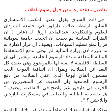
تفاصيل معقدة وغموض حول رسوم الطلاب
 في ذات السياق يقول عضو المكتب الاستشاري 
السابق لرابطة طلاب دارفور في جامعة السودان 
للعلوم والتنكلوجيا عبدالماجد ازرق لـ (عاين ) ان 
الفترات السابقة لم يحدث ان اتخذت جامعة سودانية 
قرارا بمنع تسليم الشهادات، ويضيف ان قرار الادارة له 
ما يبرره لان وزارة المالية لم توفي بدفع الاستحقاقا 
المالية المتعلقة بسداد الرسوم للجامعة، ويشير الى ان 
السلطة الاقليمية لا صلة لها بالموضوع وهي بعيدة كل 
البعد عن الطلاب، ويقول ان اتفاقية الدوحة الغت 
مضمون اتفاق ابوجا الذي اعفي الطلاب من دفع 
الرسوم الجامعية وان الحديث عن المتضررين من 
الحرب في دارفور غير واضح في الاتفاقية، ويضيف ” 
هل يقصد به الطالبة او الطالب في معسكرات النازحين 
واللاجئين ؟ ” .
ويؤكد ازرق ان هناك اجتماعاً سيلتئم في الايام القادمة 