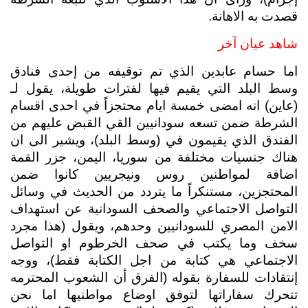
قصدت به الاهانة.
شاهد عيان آخر
اما حسام عابدين الذي تم توقيفه من إحدى فنادق 
وسط البلد التي يقيم فيها لفترات طويلة، يقول لـ 
(عاين) انه امضى خمسة ايام محتجزاً في احدى اقسام 
الشرطة ضمن تسعه سودانيين القي القبض عليهم من 
الفندق الذي يقيمون في (وسط البلد)، ويشير الى ان 
هناك جنسيات مختلفة من سوريا، اليمن، جزر القمة 
اضافة لمواطنين روس ونيجريين كانوا ضمن 
المحتجزين، مستنكراً ما يتردد من الحديث في وسائل 
التواصل الاجتماعي والصحف السودانية عن استهداف 
الامن المصري للسودانيين وحدهم، ويقول (هذا مجرد 
سخف وما يكتب في صحف الخرطوم او التواصل 
الاجتماعي هي كتابة من اجل الكتابة فقط)، ووجه 
إنتقادات للسفارة بقوله (الفرق أن الشعوب المحترمه 
تتحرك سفاراتها لتوفق اوضاع مواطنيها اما نحن 