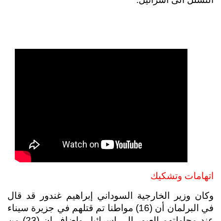
اتهامات وتشكيك
وكان وزير الخارجية السوداني إبراهيم غندور قد قال 
في البرلمان أن (16) مواطنا تم قتلهم في جزيرة سيناء 
عند محاولتهم العبور الى اسرائيل واضاف ان (23) من 