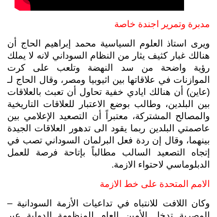
مدبرة وتمرير اجندة خاصة 
ويرى استاذ العلوم السياسية محمد إبراهيم الحاج أن 
هنالك غبار كثيف يثار من النظام السوداني لانه لا يملك 
رؤية واضحة من سد النهضة وتلعب على كرت 
الموازنات في علاقاتها بين اثيوبيا ومصر، وقال الحاج لـ 
(عاين) أن هنالك ايادي خفية تحاول أن تعبث بالعلاقات 
بين البلدين، وطالب بوضع الاعتبار للعلاقات التاريخية 
والمصالح المشتركة، معتبراً أن التصعيد الإعلامي بين 
عاصمتي البلدين ربما يقود الى تدهور العلاقات الجيدة 
بينهما، وقال إن ردة فعل البرلمان السوداني تصب في 
إتجاه التصعيد السالب مطالباً بإتاحة فرصة للعمل 
الدبلوماسي لاحتواء الازمة.
الامم المتحدة على خط الازمة
وكان اللافت للانتباه في تداعيات الأزمة السودانية – 
المصرية تدخل الأمين العام للمنظومة الدولية عبر 