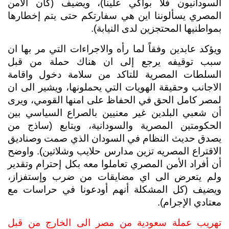
السودانيون فلا بواكي علينا)، ويضيف (كان الامن 
المصري يسألوننا اين هي سفارتكم حتى يتم إخطارها 
بمواطنيها المحتجزين لدى النيابة).
ويؤكد عابدين وفقاً لما رأه والاجراءات التي مر بها ان 
سبب توقيفه يرجع إلى ان هناك حملة من قبل 
السلطات المصرية للتاكد من سلامة دخول واقامة 
الاجانب وحقيقة الهويات التي يحملونها، ويشير الى ان 
لمصر كامل الحق في الحفاظ على امنها القومي، ويرى 
أن شعبي البلدين غير معنيين بالصراع السياسي بين 
الحكومتين المصرية والسودانية، ويتابع (ساذج من 
يصدق حديث النظام في السودان الذي صمت وصناديق 
الاقتراع المصريه تزين مدارس حلايب وشلاتين). واوضح 
أن أفراد الأمن المصري تعاملوا معه بكل إحترام وتقدير 
ولم يتعرض الى اي مضايقات من ضرب وإستفزاز، 
ويضيف (كل المشكلة أنهم أودعونا في حراسات مع 
معتادي الإجرام).
تهريب عملة سعودية من مصر الى الخارج من قبل 