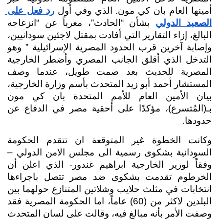
أمينها العام بان كي مون. الذي وفي أول 
رد فعل على 
الصعيد الدولي
 بشأن “الحادث”، معرباً عن “انزعاجه 
البالغ، إزاء التقارير التي أفادت بمقتل لاجئين سودانيين، 
وإصابة آخرين قرب الحدود المصرية الإسرائيلية ” وهو 
التدخل الذي أقلق الجانب المصري وأضطر الخارجية 
المصرية للحديث بعد صمت طويل، عندما وصف 
المستشار أحمد أبو زيد المتحدث بأسم وزارة الخارجية، 
بيان الأمين العام للأمم المتحدة بان كي مون 
بـ(المُتسرع)، مؤكدًا على أحقية مصر في الدفاع عن 
حدودها. 
وكانت الخطوة غير المتوقعة ان تتقدم الحكومة 
السودانية بشكوى رسمية الى مجلس الامن الدولي – 
وفقاً لوزير الخارجية ابراهيم غندور- الذي اعلن أن 
الخرطوم تقدمت بشكوى ضد مصر تتصل باجراءها 
انتخابات في مثلث حلايب وشلاتين المتنازع حولهما بين 
البلدين لاكثر من (60) عاماً، اما الحكومة المصرية فقد 
وصفت الأمر بأنه مبالغ فيه، وقالت على لسان المتحدث 