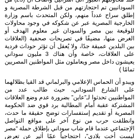
السودانيين تم احتجازتهم من قبل الشرطة المصرية و 
إطلق سراح عدداً منهم، ولكن المتحدث باسم وزارة 
الخارجية المصرية عبر عن شكوكه في وجود محاولات 
للوقيعة بين مصر والسودان غير معلوم الهدف أو 
الغرض منها، مضيفًا في تصريحات صحفية (العلاقات 
بين البلدين عميقة جدًا، ولا يُعقل أن تؤثر حوداث فردية 
على العلاقات، خاصة وأن هناك 3 مليون سوداني 
يعيشون داخل مصر ويعاملون مثل المواطنين المصريين 
تمامًا ) 
ويبدو أن الحماس الإعلامي والبرلماني قد القيا بظلالهما 
على الشارع السوداني، حيث طالب عدد من 
المواطنيين تحدثوا لـ”عاين” بضرورة عدم وضع العلاقات 
المشتركة عقبة أمام المطالبة برد قوي ضد الحكومة 
المصرية أو تقديم إستفسارات توضح حقيقة ما حدث، 
وانطلقت حرب من نوع آخر على مواقع التواصل 
الإجتماعي عندما قام شاب سوداني بإطلاق حملة “مصر 
ليست أخت بلادي”، احتجاجياً عمّا أثير عن تعرض 