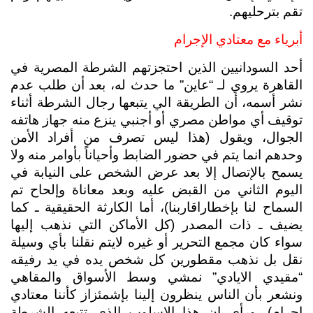
تقم بترحليهم.
أبرياء مع معتادي الإجرام
أحد السودانيين الذين احتجزتهم الشرطة المصرية في 
القاهرة يروي لـ “عاين” ما حدث له، بعد أن طلب عدم 
نشر أسمه، أن الطريقة الي يتبعها رجال الشرطة أثناء 
توقيف أي مواطن مصري أو أجنبي ينزع منه جهاز هاتفه 
الجوال، ويقول (هذا ليس تصرف من أفراد الأمن 
وحدهم انما يتم في حضور الضابط وأحياناً بأوامر منه ولا 
يسمح بالإتصال إلا بعد عرض الشخص على النيابة في 
اليوم الثاني من القبض عليه وبعد معاناة وإلحاح تم 
السماح لنا بإخطاراقاربنا)، أما الكارثة الحقيقية ـ كما 
يضيف ـ ذات المصدر (كل الأماكن التي نذهب إليها 
سواء كان مجمع التحرير أو غيره لايتم نقلنا بأي وسيلة 
نقل بل نذهب مقطورين كل شخص يده في يد رفيقه 
“مقيدي الايادي” نمشي وسط الأسواق والمقاهي 
ونشعر بأن الناس ينظرون إلينا بإشمئزاز كأننا معتادي 
إجرام)، ورأى ان هذا الاسلوب الذي تتبعه الشرطة 