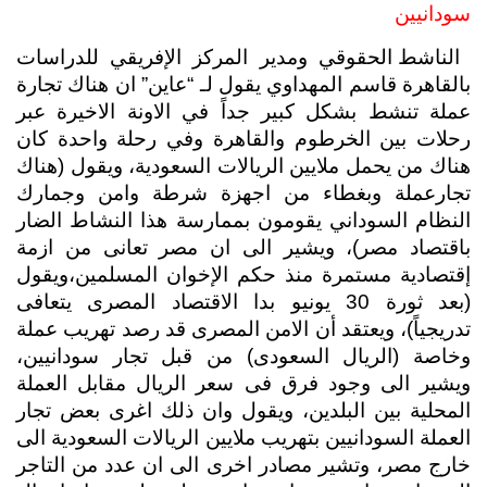
سودانيين 
 الناشط الحقوقي ومدير المركز الإفريقي للدراسات 
بالقاهرة قاسم المهداوي يقول لـ “عاين” ان هناك تجارة 
عملة تنشط بشكل كبير جداً في الاونة الاخيرة عبر 
رحلات بين الخرطوم والقاهرة وفي رحلة واحدة كان 
هناك من يحمل ملايين الريالات السعودية، ويقول (هناك 
تجارعملة وبغطاء من اجهزة شرطة وامن وجمارك 
النظام السوداني يقومون بممارسة هذا النشاط الضار 
باقتصاد مصر)، ويشير الى ان مصر تعانى من ازمة 
إقتصادية مستمرة منذ حكم الإخوان المسلمين،ويقول 
(بعد ثورة 30 يونيو بدا الاقتصاد المصرى يتعافى 
تدريجياً)، ويعتقد أن الامن المصرى قد رصد تهريب عملة 
وخاصة (الريال السعودى) من قبل تجار سودانيين، 
ويشير الى وجود فرق فى سعر الريال مقابل العملة 
المحلية بين البلدين، ويقول وان ذلك اغرى بعض تجار 
العملة السودانيين بتهريب ملايين الريالات السعودية الى 
خارج مصر، وتشير مصادر اخرى الى ان عدد من التاجر 