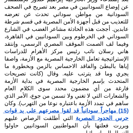
عن إوضاع السودانيين في مصر بعد تصريح في الصحف 
السودانية من مواطن سوداني تحدث عن تعرضه 
للتعذيب من قبل أجهزة الأمن المصرية في قسم شرطة 
عابدين. أججت هذه الحادثة مشاعر الغضب في الشارع 
السوداني في الخرطوم وبين السودانيين في القاهرة، 
وفيما لف الصمت الموقف المصري الرسمي، وإنتقد 
هاني رسلان نائب رئيس مركز الأهرام للدراسات 
الإستراتيجية تعامل الخارجية المصرية مع الأزمة، واصفا 
إياها بالبطئ والفاقد الاحساس بالزمن وبخطورة ما 
يجري وما قد يترتب عليه. وقال (كانت تصريحات 
المتحدث بإسم الخارجية المصرية في بداية الأزمة 
فارغة من أي مضمون محدد سوى الكلام العام 
والشعارات التي لا تغني ولا تسمن من جوع، الأمر الذي 
ساهم في تمدد الأزمة باعتباره نوعا من التهرب). وكان 
(15) مهاجراً سودانياً قد لقوا مصرعهم على يد قوات 
حرس الحدود المصرية
 التي أطلقت الرصاص عليهم 
وبررت فعلتها بأن المواطنيين السودانيين حاولوا 
التسلل الى اسرائيل.