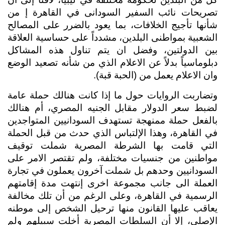
تصريحات نائب السفير السودانى في القاهرة إ من 
شأنها تأجيج الخلافات، بما يعود بالضرر على المصالح 
الشعبية بمواطنى البلدين، مشدداً على حساسية العلاقة 
بين الدولتين، وفضل ان يتم تناول هذه المشاكل 
دبلوماسياً بدلاً عن الاعلام الذي من شأنه تصعيد الوضع 
وان الاعلام يعمل من (الحبة قبة). 
وتضاربت الروايات حول ما إذا كانت هنالك حملة عامة 
لضبط سعر الدولار مقابل الجنيه المصري، أم هنالك 
بالفعل حملة ممنهجة تستهدف السودانيين المتواجدين 
في القاهرة، وهذا الإلتباس الذي حدث من قبل الحملة 
التي قامت بها الشرطة المصرية شملت توقيف 
مواطنين من جنسيات مختلفة، ولم تقتصر الامر على 
السودانيين وحدهم بل شملت آخرون يعملون في تجارة 
العملة الى جانب مجموعة اخرى إنتهت مدة إقامتهم 
الرسمية في القاهرة، وعلى الرغم من أن تلك مخالفة 
يعاقب عليها القانون منها ترحيل الشخص إلى موطنه 
الإصلي، إلا أن السلطات المصرية أخلت سبيلهم ولم 