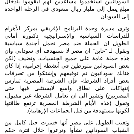
السودانيين استخدموا مساعدين لهم ليقوموا بادخال 
مبلغ يصل إلى مليار ريال سعودي فى الرحلة الواحدة 
إلى السودان.
وترى مديرة وحدة البرنامج الإفريقي بمركز الأهرام 
للدراسات السياسية والإستراتيجية دكتورة أماني 
الطويل ان الحملة ضد مصر تحمل أجندة سياسية 
وتقول لـ “عاين” ان مصر لا تستهدف أي سوداني وان 
هذه حملة عامة على جميع الجنسيات، وتضيف (لكن 
بعض السودانين متورطين في أنشطة إجرامية، إذا كان 
هنالك سودانيون تم توقيفهم وإشتكوا من تصرفات 
بعض أفراد الشرطة، فإن الشرطة المصرية تمارس 
إنتهاكات على نطاق واسع لايستثنى فيها حتى 
المصريين) وتشير الى ان تعامل الشرطة غير مقبول، 
وتقول (هذه الأيام الشرطة المصرية ترتفع طاقتها 
لكونها مستهدفة من قبل الجماعات الإرهابية).
وتعيب الطويل على مصر أنها خسرت جيل كامل من 
الشباب السودانين نشأوا وترعروا خلال فترة حكم 