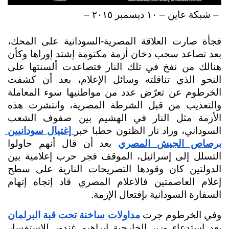
 – شبكة عاين‬ – ١٠ ديسمبر ٢٠١٥ – 
فجأة صارت العلاقة المصرية-السودانية على المحك، 
بعد تصاعد سحب دخان أزمة مكتومة إشتد إوراها وكأن 
هنالك من نفخ في تلك النار فتصاعدت ألسنتها على 
النحو الذي تناقلته وسائل الإعلام، بعد أن كشفت 
الخرطوم عن تعرّض عدد من مواطنيها سوء المعاملة 
والتعذيب من قبل الشرطة المصرية، وانتشرت هذه 
الأزمة مثل النار في الهشيم بين صفوف الشعب 
السوداني، وزاد نار الظنون حطبا خبر
 إغتيال سودانيين 
برصاص الجيش المصري
 بعد أن قال أنهم حاولوا 
التسلل إلى إسرائيل، الموقف فجر حرب إعلامية بين 
الدولتين كان وقودها التصريحات النارية على سطح 
إعلام العاصمتين فالاعلام المصري قاد إتجاه إتهام 
السفارة السودانية بإفتعال الإزمة.
وفي الخرطوم جرت 
مداولات ساخنة تحت قبة البرلمان
بعد إستدعاء وزير الخارجية إبراهيم غندور للإستفسار 