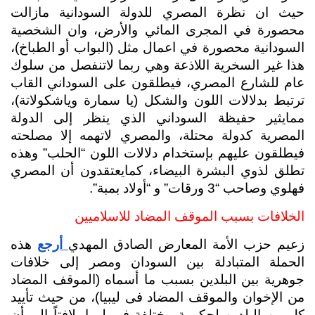
حيث ان نظرة المصري للدولة السودانية مازالت 
محصورة في المجرى المائي والأرض، وان الشخصية 
السودانية محصورة في اعمال مثل (البواب أو الطباخ)، 
هذا غير السخرية اللاذعة وهي ربما لاتنفصل من سلوك 
عام للشارع المصري، فيطلقون على السوداني القاب 
ترتبط بدلالات اللون والشكل (يا سمارة وياشكولاتة)، 
ممايثير حفيظة السوداني الذي ينظر إلى الدولة 
المصرية كدولة محتلة، والمصري لاتهمه إلا مصلحته 
فيطلقون عليهم بإستخدام دلالات اللون “الحلب” وهذه 
تطلق لذوي البشرة البيضاء، كمايعتقدون أن المصري 
فهلوي وصاحب “3 ورقات” و “أولاد بمبة”.
الخلافات بسبب الموقف المضاد للاسلاميين
زعيم حزب الأمة المعارض الصادق المهدي
 أرجع
 هذه 
الحملة المتبادلة بين السودان ومصر إلى خلافات 
جوهرية بين البلدين بسبب ما أسماه (الموقف المضاد 
من الإخوان والموقف المضاد فى ليبيا)، من حيث تأييد 
كل من البلدين لحكومة مختلفة في ليبيا، لافتاً إلى أن 