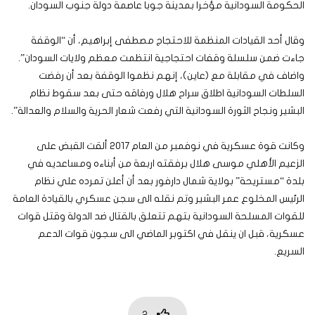
الحكومة السودانية مؤخرا بمدينة جوبا عاصمة دولة جنوب السودان.
وقال أحد القيادات المنظمة للاحتجاج مصطفى إبراهيم، أن “الوقفة
جاءت ضمن سلسلة وقفات احتجاجية انتظمت معظم ولايات السودان”.
واضاف في مقابلة مع (عاين)، إنهم نظموا الوقفة بعد أن رفضت
السلطات السودانية اطلاق سراح هلال ورفاقه حتى بعد سقوط نظام
البشير ونجاح الثورة السودانية التي رفعت شعار الحرية والسلام والعدالة”.
وكانت قوة عسكرية في نوفمبر من العام 2017 ألقت القبض على
الزعيم الأهلي موسى هلال برفقته اربعة من أبناءه ومساعديه في
بلدة “مستريحة” بولاية شمال دارفور بعد أن أعلن تمرده علي نظام
الرئيس المخلوع عمر البشير وتم نقله الى سجن عسكري بالقيادة العامة
للقوات المسلحة السودانية بتهم تتعلق بالقتال ضد الدولة وقتل قوات
عسكرية، قبل ان ينقل في اكتوبر الماضي الى سجون قوات الدعم
السريع.
2