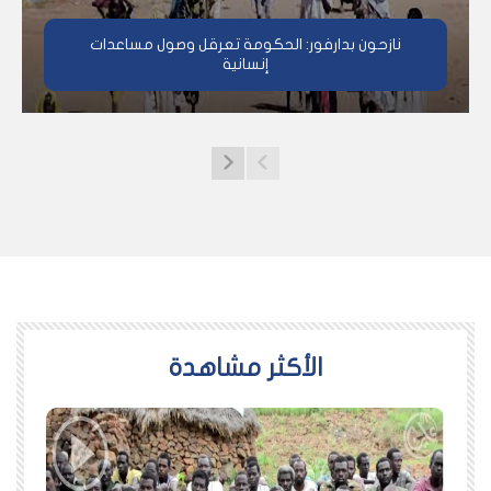
نازحون بدارفور: الحكومة تعرقل وصول مساعدات
إنسانية
اﻷكثر مشاهدة