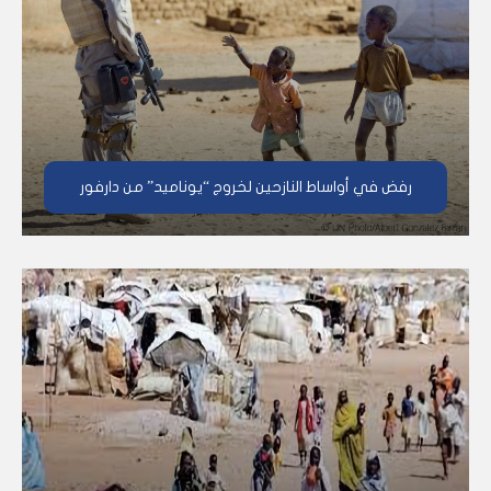
رفض في أواساط النازحين لخروج “يوناميد” من دارفور