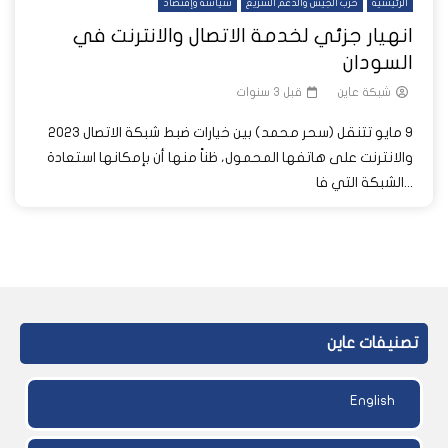
الرئيسية
حرب الجيش والدعم السريع
سياسة وإقتصاد
انهيار جزئي لخدمة الاتصال والانترنت في
السودان
شبكة عاين
قبل 3 سنوات
9 مايو 202‪3 تتنقل (سحر محمد) بين خيارات ضبط شبكة الاتصال
والانترنت على هاتفها المحمول، ظناً منها أن بإمكانها استعادة
الشبكة التي فا...
تصنيفات عاين
English