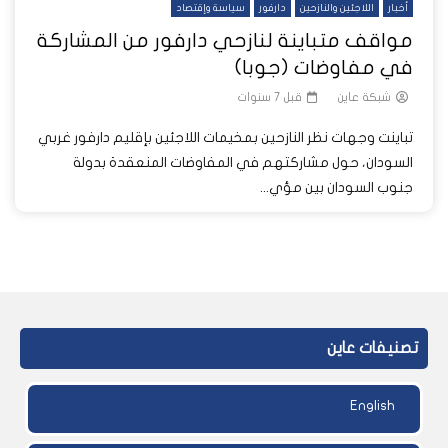
أخبار
اللاجئين والنازحين
دارفور
سياسة وإقتصاد
مواقف متباينة لنازحي دارفور من المشاركة
في مفاوضات (جوبا)
شبكة عاين
قبل 7 سنوات
تباينت وجهات نظر النازحين بمخيمات اللاجئين بإقليم دارفور غربي
السودان، حول مشاركتهم في المفاوضات المنعقدة بدولة
جنوب السودان بين مؤي...
تصنيفات عاين
English