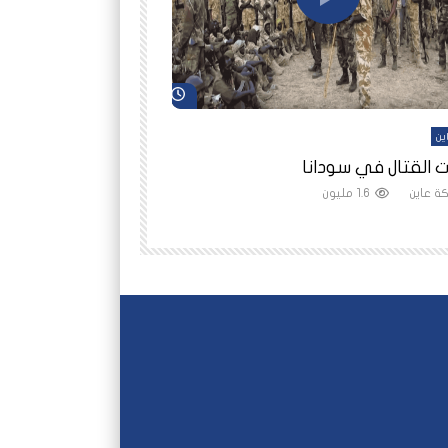
شاهد لاحقاً
ين
أفلام عاين
 القتال في سودانا
رانيا مأمون: الثمن 
ة عاين
1.6 مليون
شبكة عاين
1.5 مليون