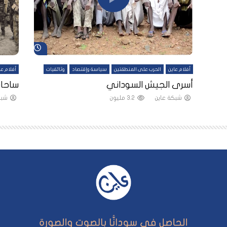
شاهد لاحقاً
شاهد لاحقاً
أفلام عاين
الحرب على المنطقتين
سياسة وإقتصاد
وثائقيات
أفلام عا
لقين
أسرى الجيش السوداني
ساحات
شبكة عاين
3.2 مليون
شبك