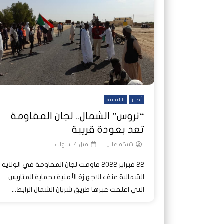
شاهد لاحقا
شاهد لاحقا
عملتان وتطبيق مصرفي واحد.. كيف
عملتان وتطبيق مصرفي واحد.. كيف
تصدر ا
هجمات 
تشظى النظام المصرفي في حرب
تشظى النظام المصرفي في حرب
على خط
ديون ا
السودان؟
السودان؟
أخبار
الرئيسية
“تروس” الشمال.. لجان المقاومة
تعد بعودة قريبة
شبكة عاين
قبل 4 سنوات
22 فبراير 2022 قاومت لجان المقاومة في الولاية
الشمالية عنف الاجهزة الأمنية بحماية المتاريس
التي اغلقت عبرها طريق شريان الشمال الرابط...