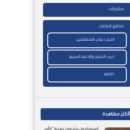
مشاركات
مناطق النزاعات
الحرب على المنطقتين
حرب الجيش والدعم السريع
دارفور
لأكثر مشاهدة
السودانيون ينتزعون بهجة “كأس