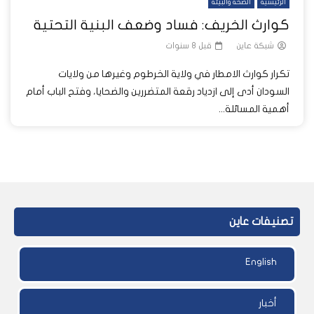
الرئيسية
الصحة والبيئة
كوارث الخريف: فساد وضعف البنية التحتية
شبكة عاين
قبل 8 سنوات
تكرار كوارث الامطار في ولاية الخرطوم وغيرها من ولايات
السودان أدى إلى ازدياد رقعة المتضررين والضحايا، وفتح الباب أمام
أهمية المسائلة...
تصنيفات عاين
English
أخبار