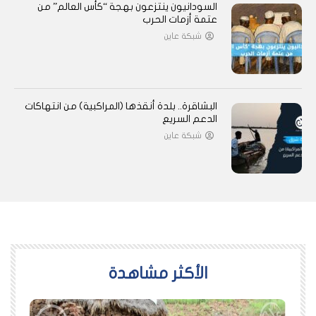
السودانيون ينتزعون بهجة “كأس العالم” من
عتمة أزمات الحرب
شبكة عاين
البشاقرة.. بلدة أنقذها (المراكبية) من انتهاكات
الدعم السريع
شبكة عاين
اﻷكثر مشاهدة