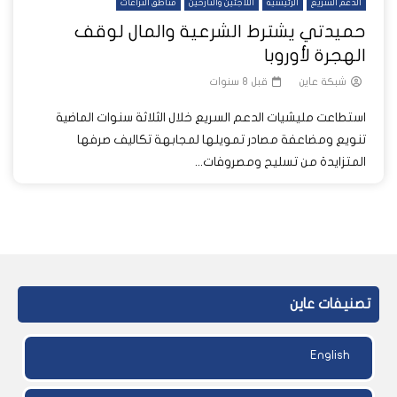
الدعم السريع
الرئيسية
اللاجئين والنازحين
مناطق النزاعات
حميدتي يشترط الشرعية والمال لوقف
الهجرة لأوروبا
شبكة عاين
قبل 8 سنوات
استطاعت مليشيات الدعم السريع خلال الثلاثة سنوات الماضية
تنويع ومضاعفة مصادر تمويلها لمجابهة تكاليف صرفها
المتزايدة من تسليح ومصروفات...
تصنيفات عاين
English