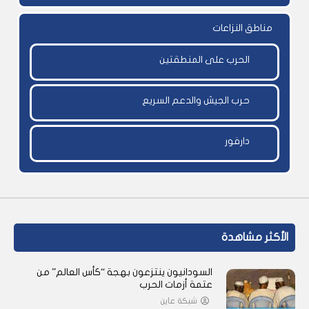
مناطق النزاعات
الحرب على المنطقتين
حرب الجيش والدعم السريع
دارفور
الأكثر مشاهدة
السودانيون ينتزعون بهجة “كأس العالم” من
عتمة أزمات الحرب
شبكة عاين