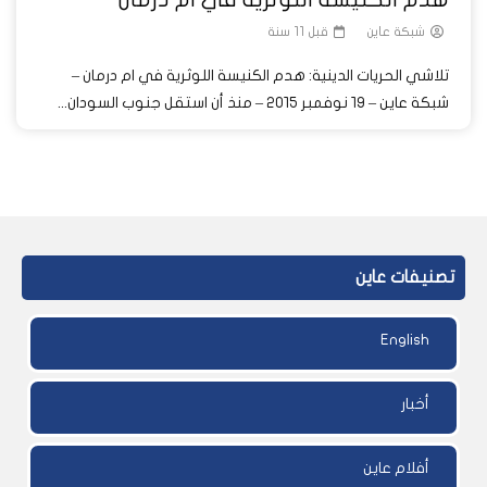
شبكة عاين
قبل 11 سنة
تلاشي الحريات الدينية: هدم الكنيسة اللوثرية في ام درمان –
شبكة عاين‬ – ١٩ نوفمبر ٢٠١٥ – منذ أن استقل جنوب السودان...
تصنيفات عاين
English
أخبار
أفلام عاين