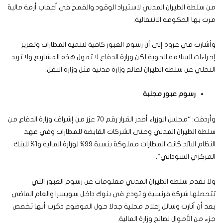
من سلطة الطيران المدني لاستيراد الوقود والقمح في أعقاب أزمة مالية
مرت بها الحكومة الانتقالية.
وأشارت مي عروة إلى أن رسوم العبور كافية لتنمية المطارات وتعزيز
إجراءات السلامة الجوية لكن وزارة الدفاع لا تمول هذه المشاريع ولا تريد
التخلي عن سلطة الطيران لصالح وزارة مدنية مثل وزارة النقل.
رسوم عبور مجنبة
وأردفت: “مجلس الوزراء أصدر القرار رقم 70 عزز من إشراف وزارة الدفاع من
سلطة الطيران المدني وحتى الشركات القابضة للمطارات وفي عهد
النظام البائد كانت المطارات مملوكة بنسبة 99% لوزارة المالية و1% للبنك
المركزي السوداني”.
ولا تقدم سلطة الطيران المدني معلومات عن رسوم العبور التي
تتحصلها شركة فرنسية و تودع في بنوك داخل سويسرا والعام الماضي
بعد أن أثارت وسائل إعلام محلية جدلا حول الموضوع ذكرت أنها تخصص
جزء من الأموال لصالح وزارة المالية.