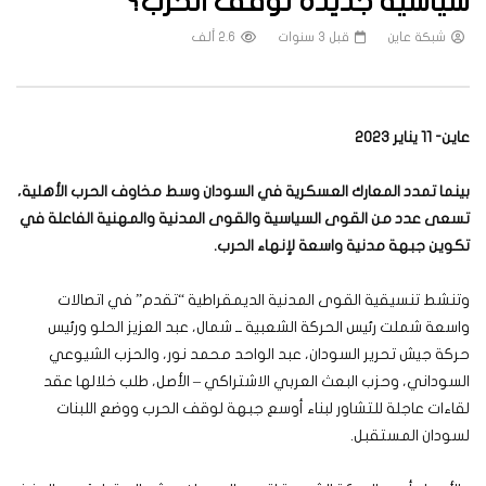
سياسية جديدة لوقف الحرب؟
شبكة عاين
قبل 3 سنوات
2.6 ألف
عاين- 11 يناير 2023
بينما تمدد المعارك العسكرية في السودان وسط مخاوف الحرب الأهلية،
تسعى عدد من القوى السياسية والقوى المدنية والمهنية الفاعلة في
تكوين جبهة مدنية واسعة لإنهاء الحرب
.
وتنشط تنسيقية القوى المدنية الديمقراطية “تقدم” في اتصالات
واسعة شملت رئيس الحركة الشعبية ــ شمال، عبد العزيز الحلو ورئيس
حركة جيش تحرير السودان، عبد الواحد محمد نور، والحزب الشيوعي
السوداني، وحزب البعث العربي الاشتراكي – الأصل، طلب خلالها عقد
لقاءات عاجلة للتشاور لبناء أوسع جبهة لوقف الحرب ووضع اللبنات
لسودان المستقبل.