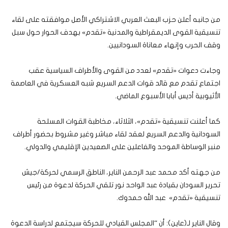
من جانبه أعلن حزب البعث العربي الاشتراكي الأصل موافقته على لقاء
تنسيقية القوى الديمقراطية والمدنية «تقدم» بهدف الحوار حول سبل
وقف الحرب وإنهاء معاناة السودانيين.
وجاءت دعوات «تقدم» لعدد من القوى والأطراف السياسية عقب
اجتماع تقدم مع قائد قوات الدعم السريع شبه العسكرية في العاصمة
الأثيوبية أديس أبابا الأسبوع الماضي.
كما أعلنت تنسيقية «تقدم»، الثلاثاء، مخاطبة القوات المسلحة
السودانية والدعم السريع لعقد لقاء مباشر وغير مشروط بحضور أطراف
منبر الوساطة الموحد والفاعلين على الصعيدين الإقليمي والدولي.
من جهته أكد محمد عبد الرحمن الناير، الناطق الرسمي لحركة/جيش
تحرير السودان بقيادة عبد الواحد نور تلقي الحركة لدعوة من رئيس
تنسيقية «تقدم» عبد الله حمدوك.
وقال الناير لـ(عاين): أن “المجلس القيادي للحركة سيجتمع لدراسة الدعوة