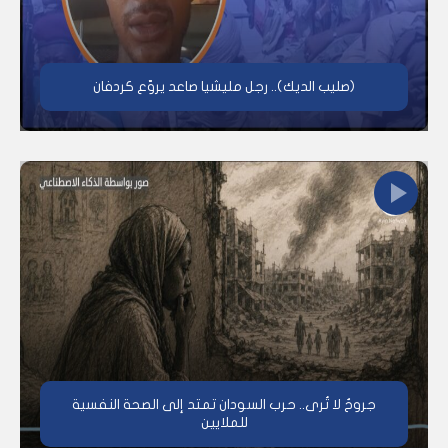
(صليب الديك).. رجل مليشيا صاعد يروّع كردفان
جروحٌ لا تُرى.. حرب السودان تمتد إلى الصحة النفسية
للملايين