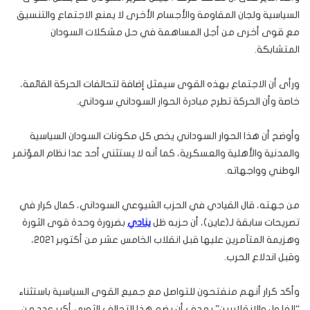
السياسية ولجان المقاومة والأجسام الأخرى لا يمنع الاجتماع والتنسيق
مع قوى أخرى من أجل المساهمة في حل مشكلات السودان
المتشابكة.
ورأى أن الاجتماع بهذه القوى سيمثل إضافة لتحالفات الحركة القائمة،
خاصة وأن الحركة تطرح مبادرة الحوار السوداني سوداني.
وأوضح أن هذا الحوار السوداني يخص كل مكونات السودان السياسية
والمدنية والأهلية والعسكرية، كما أنه لا يستثني أحد عدا نظام المؤتمر
الوطني وواجهاته.
من جهته، قال القيادي في الحزب الشيوعي السوداني، كمال كرار في
تصريحات سابقة لـ(عاين)، أن حزبه ظل
ينادي
بضرورة وحدة قوى الثورة
وهزيمة المتآمرين عليها قبل انقلاب الخامس عشر من أكتوبر 2021،
وقبل اندلاع الحرب.
وأكد كرار أنهم منفتحون للتواصل مع جميع القوى السياسية باستثناء
“الفلول والانقلابيين” بهدف أن يضم هذا التحالف الثوري أكبر عدد من