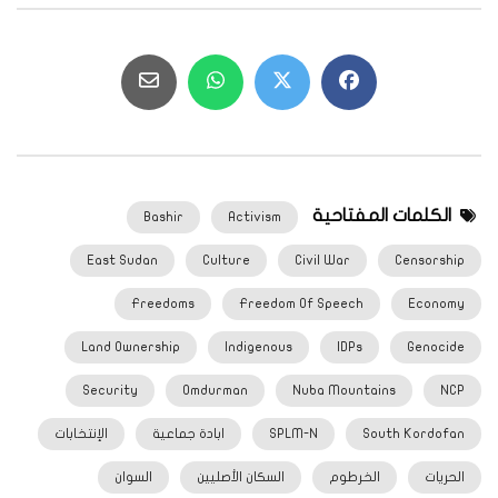
الكلمات المفتاحية
Bashir
Activism
East Sudan
Culture
Civil War
Censorship
Freedoms
Freedom Of Speech
Economy
Land Ownership
Indigenous
IDPs
Genocide
Security
Omdurman
Nuba Mountains
NCP
South Kordofan
SPLM-N
ابادة جماعية
الإنتخابات
الحريات
الخرطوم
السكان الأصليين
السوان