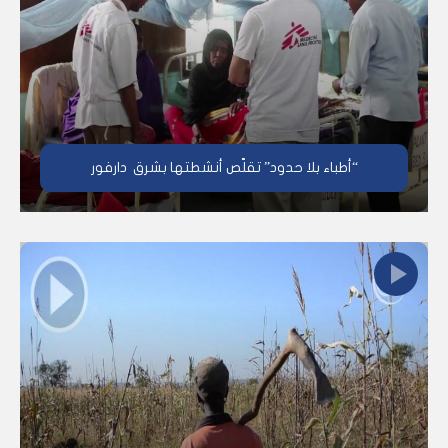
“أطباء بلا حدود” تقلّص أنشطتها بشرق دارفور